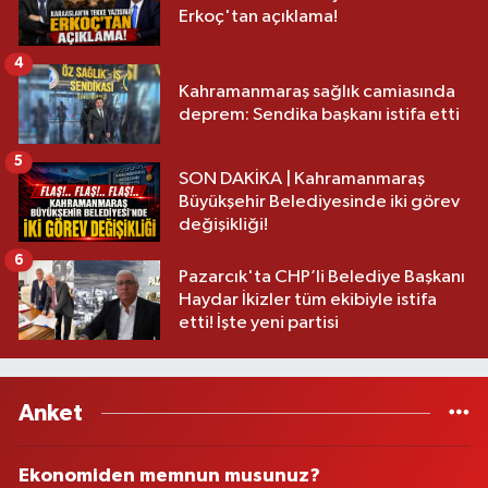
Erkoç'tan açıklama!
4
Kahramanmaraş sağlık camiasında
deprem: Sendika başkanı istifa etti
5
SON DAKİKA | Kahramanmaraş
Büyükşehir Belediyesinde iki görev
değişikliği!
6
Pazarcık'ta CHP’li Belediye Başkanı
Haydar İkizler tüm ekibiyle istifa
etti! İşte yeni partisi
Anket
Ekonomiden memnun musunuz?