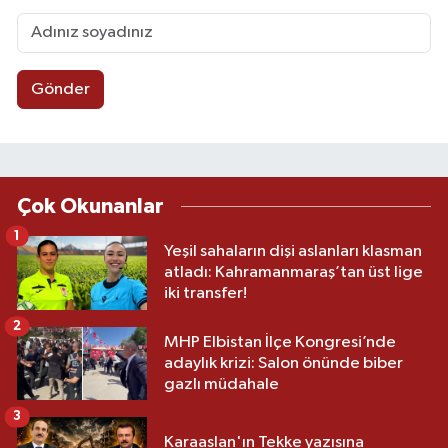
Gönder
Çok Okunanlar
1
Yeşil sahaların dişi aslanları klasman
atladı: Kahramanmaraş’tan üst lige
iki transfer!
2
MHP Elbistan İlçe Kongresi’nde
adaylık krizi: Salon önünde biber
gazlı müdahale
3
Karaaslan'ın Tekke yazısına