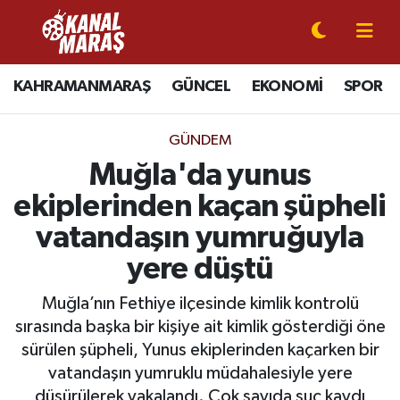
CANLI YAYIN
Kahramanmaraş Nöbetçi Eczaneler
KAHRAMANMARAŞ
GÜNCEL
EKONOMİ
SPOR
KAHRAMANMARAŞ
Kahramanmaraş Hava Durumu
GÜNDEM
GÜNCEL
Kahramanmaraş Namaz Vakitleri
Muğla'da yunus
ekiplerinden kaçan şüpheli
SPOR
Kahramanmaraş Trafik Yoğunluk Haritası
vatandaşın yumruğuyla
SİYASET
Süper Lig Puan Durumu ve Fikstür
yere düştü
EKONOMİ
Tüm Manşetler
Muğla’nın Fethiye ilçesinde kimlik kontrolü
sırasında başka bir kişiye ait kimlik gösterdiği öne
GÜNDEM
Son Dakika Haberleri
sürülen şüpheli, Yunus ekiplerinden kaçarken bir
vatandaşın yumruklu müdahalesiyle yere
MAGAZİN
Haber Arşivi
düşürülerek yakalandı. Çok sayıda suç kaydı