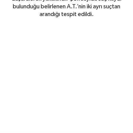
bulunduğu belirlenen A.T.’nin iki ayrı suçtan
SAĞLIK
arandığı tespit edildi.
EĞİTİM
BÖLGE
KEŞFET
POPÜLER
DÜNYA
TREND
MEDYA
OTOMOTİV