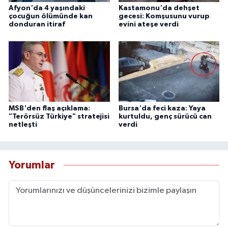
Afyon'da 4 yaşındaki
Kastamonu'da dehşet
çocuğun ölümünde kan
gecesi: Komşusunu vurup
donduran itiraf
evini ateşe verdi
MSB'den flaş açıklama:
Bursa'da feci kaza: Yaya
"Terörsüz Türkiye" stratejisi
kurtuldu, genç sürücü can
netleşti
verdi
Yorumlar