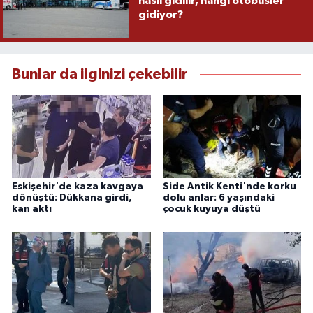
nasıl gidilir, hangi otobüsler
gidiyor?
Bunlar da ilginizi çekebilir
Eskişehir'de kaza kavgaya
Side Antik Kenti'nde korku
dönüştü: Dükkana girdi,
dolu anlar: 6 yaşındaki
kan aktı
çocuk kuyuya düştü