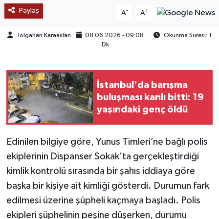
Paylaş
-
+
A
A
TEKNOLOJİ
Tolgahan Karaaslan
08.06.2026 - 09:08
Okunma Süresi: 1
Dk
YAŞAM
KÜLTÜR SANAT
İstanbul'da barışma
buluşması kanlı bitti: 19
yaşındaki genç öldü
Edinilen bilgiye göre, Yunus Timleri’ne bağlı polis
ekiplerinin Dispanser Sokak’ta gerçekleştirdiği
kimlik kontrolü sırasında bir şahıs iddiaya göre
başka bir kişiye ait kimliği gösterdi. Durumun fark
edilmesi üzerine şüpheli kaçmaya başladı. Polis
ekipleri şüphelinin peşine düşerken, durumu