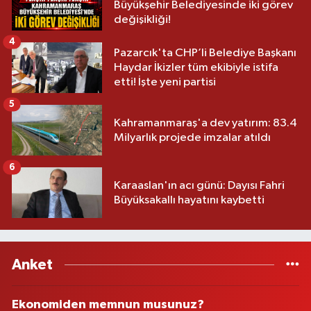
Büyükşehir Belediyesinde iki görev
değişikliği!
4
Pazarcık'ta CHP’li Belediye Başkanı
Haydar İkizler tüm ekibiyle istifa
etti! İşte yeni partisi
5
Kahramanmaraş'a dev yatırım: 83.4
Milyarlık projede imzalar atıldı
6
Karaaslan'ın acı günü: Dayısı Fahri
Büyüksakallı hayatını kaybetti
Anket
Ekonomiden memnun musunuz?