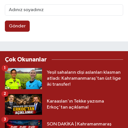
Gönder
Çok Okunanlar
1
Yeşil sahaların dişi aslanları klasman
atladı: Kahramanmaraş’tan üst lige
iki transfer!
2
Karaaslan'ın Tekke yazısına
Erkoç'tan açıklama!
3
SON DAKİKA | Kahramanmaraş