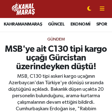
CANLI YAYIN
Kahramanmaraş Nöbetçi Eczaneler
KAHRAMANMARAŞ
GÜNCEL
EKONOMİ
SPOR
KAHRAMANMARAŞ
Kahramanmaraş Hava Durumu
GÜNDEM
GÜNCEL
Kahramanmaraş Namaz Vakitleri
MSB'ye ait C130 tipi kargo
uçağı Gürcistan
SPOR
Kahramanmaraş Trafik Yoğunluk Haritası
üzerindeyken düştü!
SİYASET
Süper Lig Puan Durumu ve Fikstür
MSB, C130 tipi askeri kargo uçağının
Azerbaycan'dan Türkiye'ye dönüşü sırasında
EKONOMİ
Tüm Manşetler
düştüğünü açıkladı. Bakanlık düşen uçakta 20
personelin bulunduğunu, arama-kurtarma
GÜNDEM
Son Dakika Haberleri
çalışmalarının devam ettiğini bildirdi.
MAGAZİN
Haber Arşivi
Cumhurbaşkanı Erdoğan ise, "Rabbim