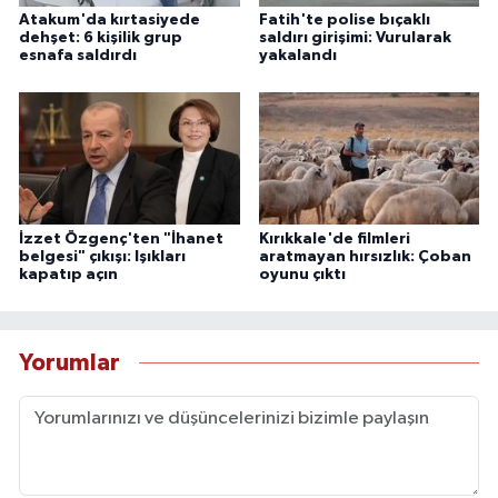
Atakum'da kırtasiyede
Fatih'te polise bıçaklı
dehşet: 6 kişilik grup
saldırı girişimi: Vurularak
esnafa saldırdı
yakalandı
İzzet Özgenç'ten "İhanet
Kırıkkale'de filmleri
belgesi" çıkışı: Işıkları
aratmayan hırsızlık: Çoban
kapatıp açın
oyunu çıktı
Yorumlar