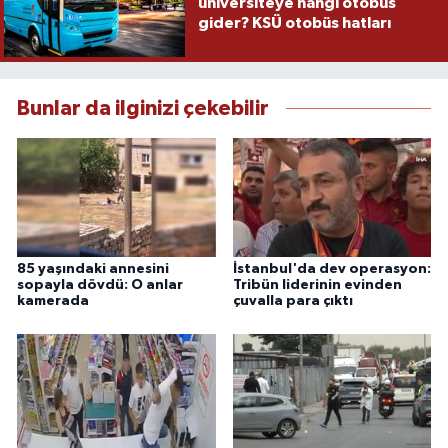
üniversiteye hangi otobüs
gider? KSÜ otobüs hatları
Bunlar da ilginizi çekebilir
85 yaşındaki annesini
İstanbul'da dev operasyon:
sopayla dövdü: O anlar
Tribün liderinin evinden
kamerada
çuvalla para çıktı