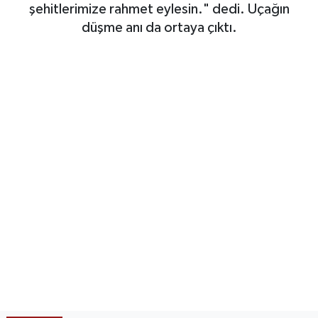
şehitlerimize rahmet eylesin." dedi. Uçağın
SAĞLIK
düşme anı da ortaya çıktı.
EĞİTİM
BÖLGE
KEŞFET
POPÜLER
DÜNYA
TREND
MEDYA
OTOMOTİV