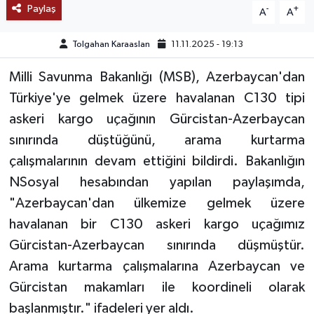
Paylaş
-
+
A
A
TEKNOLOJİ
Tolgahan Karaaslan
11.11.2025 - 19:13
YAŞAM
Milli Savunma Bakanlığı (MSB), Azerbaycan'dan
Türkiye'ye gelmek üzere havalanan C130 tipi
KÜLTÜR SANAT
askeri kargo uçağının Gürcistan-Azerbaycan
sınırında düştüğünü, arama kurtarma
çalışmalarının devam ettiğini bildirdi. Bakanlığın
NSosyal hesabından yapılan paylaşımda,
"Azerbaycan'dan ülkemize gelmek üzere
havalanan bir C130 askeri kargo uçağımız
Gürcistan-Azerbaycan sınırında düşmüştür.
Arama kurtarma çalışmalarına Azerbaycan ve
Gürcistan makamları ile koordineli olarak
başlanmıştır." ifadeleri yer aldı.