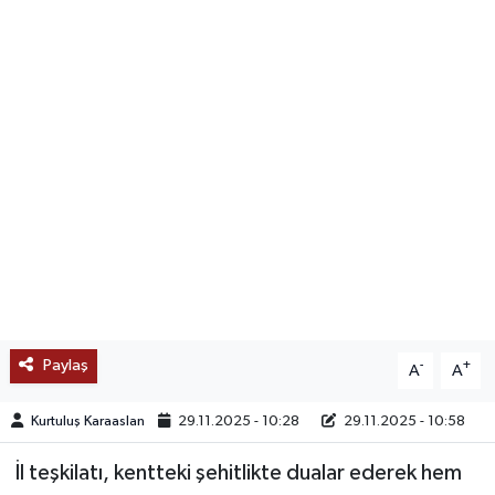
SAĞLIK
EĞİTİM
BÖLGE
KEŞFET
POPÜLER
DÜNYA
Paylaş
-
+
A
A
TREND
Kurtuluş Karaaslan
29.11.2025 - 10:28
29.11.2025 - 10:58
MEDYA
İl teşkilatı, kentteki şehitlikte dualar ederek hem
OTOMOTİV