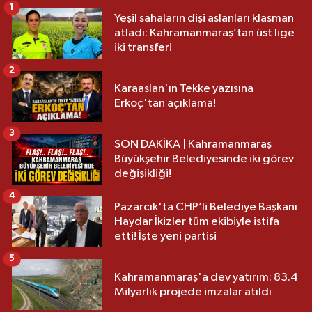
1
Yeşil sahaların dişi aslanları klasman
atladı: Kahramanmaraş’tan üst lige
iki transfer!
2
Karaaslan'ın Tekke yazısına
Erkoç'tan açıklama!
3
SON DAKİKA | Kahramanmaraş
Büyükşehir Belediyesinde iki görev
değişikliği!
4
Pazarcık'ta CHP’li Belediye Başkanı
Haydar İkizler tüm ekibiyle istifa
etti! İşte yeni partisi
5
Kahramanmaraş'a dev yatırım: 83.4
Milyarlık projede imzalar atıldı