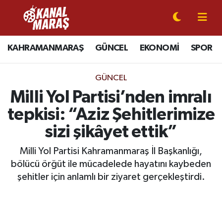
CANLI YAYIN
Kahramanmaraş Nöbetçi Eczaneler
KAHRAMANMARAŞ
GÜNCEL
EKONOMİ
SPOR
KAHRAMANMARAŞ
Kahramanmaraş Hava Durumu
GÜNCEL
GÜNCEL
Kahramanmaraş Namaz Vakitleri
Milli Yol Partisi’nden imralı
tepkisi: “Aziz Şehitlerimize
SPOR
Kahramanmaraş Trafik Yoğunluk Haritası
sizi şikâyet ettik”
SİYASET
Süper Lig Puan Durumu ve Fikstür
Milli Yol Partisi Kahramanmaraş İl Başkanlığı,
bölücü örğüt ile mücadelede hayatını kaybeden
EKONOMİ
Tüm Manşetler
şehitler için anlamlı bir ziyaret gerçekleştirdi.
GÜNDEM
Son Dakika Haberleri
MAGAZİN
Haber Arşivi