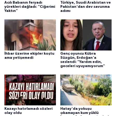
Acılı Babanın feryadı
Türkiye, Suudi Arabistan ve
yürekleri dağladı: “Ciğerimi
Pakistan'dan dev savunma
Yaktın”
adımı
İhbar üzerine ekipler koştu
Genç oyuncu Kübra
ama yetişemedi
Süzgün, Erdoğan'a
seslendi: "Yardım edin,
geceleri uyuyamıyorum"
Kazayı hatırlamadı sözleri
Hatay'da yokuşu
olay oldu
çıkamayan kum yüklü