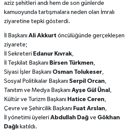
aziz şehitleri andı hem de son günlerde
kamuoyunda tartışmalara neden olan İmralı
TEKNOLOJİ
ziyaretine tepki gösterdi.
YAŞAM
İl Başkanı
Ali Akkurt
öncülüğünde gerçekleşen
ziyarete;
KÜLTÜR SANAT
İl Sekreteri
Edanur Kıvrak
,
İl Teşkilat Başkanı
Birsen Türkmen
,
Siyasi İşler Başkanı
Osman Tolukeser
,
Sosyal Politikalar Başkanı
Serpil Orcan
,
Tanıtım ve Medya Başkanı
Ayşe Gül Ünal
,
Kültür ve Turizm Başkanı
Hatice Ceren
,
Çevre ve Şehircilik Başkanı
Fuat Arslan
,
İl yönetimi üyeleri
Abdullah Dağ
ve
Gökhan
Dağlı
katıldı.