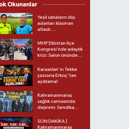
ok Okunanlar
Yeşil sahaların dişi
aslanları klasman
atladı:
Kahramanmaraş’tan
üst lige iki transfer!
MHP Elbistan İlçe
Kongresi’nde adaylık
krizi: Salon önünde
biber gazlı müdahale
Karaaslan'ın Tekke
yazısına Erkoç'tan
açıklama!
Kahramanmaraş
sağlık camiasında
deprem: Sendika
başkanı istifa etti
SON DAKİKA |
Kahramanmaraş