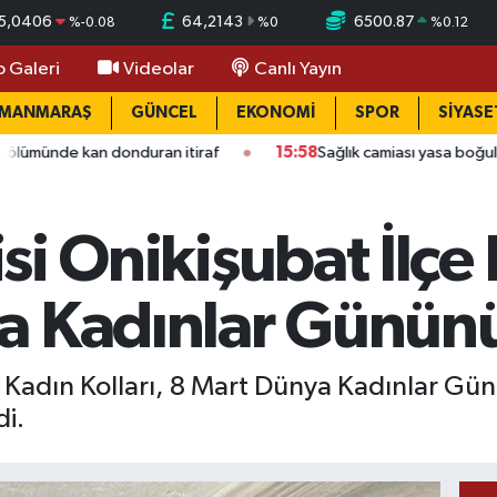
5,0406
64,2143
6500.87
%
-0.08
%
0
%
0.12
o Galeri
Videolar
Canlı Yayın
AMANMARAŞ
GÜNCEL
EKONOMİ
SPOR
SİYASE
an itiraf
15:58
Sağlık camiası yasa boğuldu: Kahramanmaraşlı
tisi Onikişubat İlçe
a Kadınlar Gününü
lçe Kadın Kolları, 8 Mart Dünya Kadınlar Gün
di.