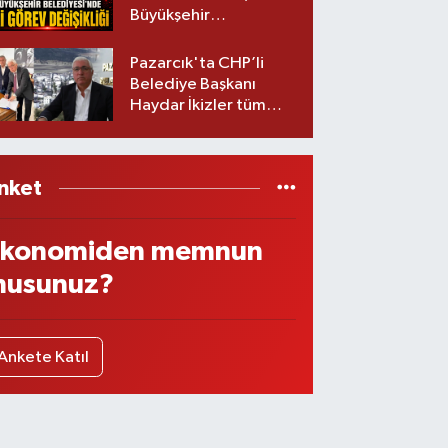
Büyükşehir
Belediyesinde iki
görev değişikliği!
Pazarcık'ta CHP’li
Belediye Başkanı
Haydar İkizler tüm
ekibiyle istifa etti! İşte
yeni partisi
nket
konomiden memnun
usunuz?
Ankete Katıl