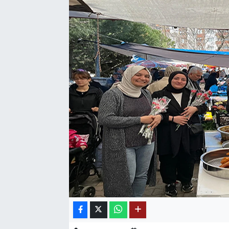
SAĞLIK
EĞİTİM
BÖLGE
KEŞFET
POPÜLER
DÜNYA
TREND
MEDYA
OTOMOTİV