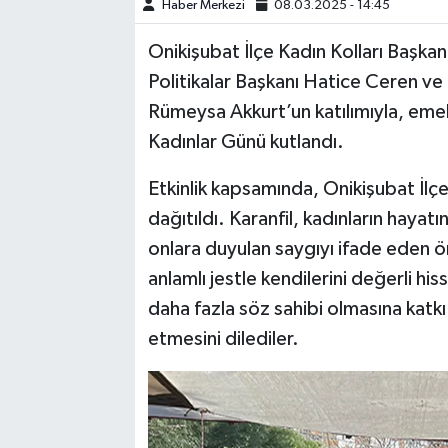
Haber Merkezi
08.03.2025 - 14:45
TEKNOLOJİ
Onikişubat İlçe Kadın Kolları Başkan
Politikalar Başkanı Hatice Ceren ve 
YAŞAM
Rümeysa Akkurt’un katılımıyla, emek
Kadınlar Günü kutlandı.
KÜLTÜR SANAT
Etkinlik kapsamında, Onikişubat İlçes
dağıtıldı. Karanfil, kadınların hayat
onlara duyulan saygıyı ifade eden ön
anlamlı jestle kendilerini değerli his
daha fazla söz sahibi olmasına katkı
etmesini dilediler.