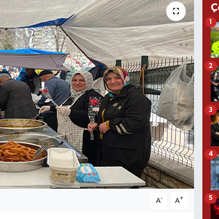
Ç
1
2
3
4
5
-
+
A
A