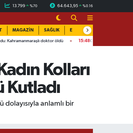
13.799
64.643,95
%
70
%
0.16
T
MAGAZİN
SAĞLIK
EĞİTİM
YAŞAM
DÜN
 doktor öldü
15:48
Onikişubat’ta ücretsiz üniversite kursunda
 Kadın Kolları
 Kutladı
ü dolayısıyla anlamlı bir