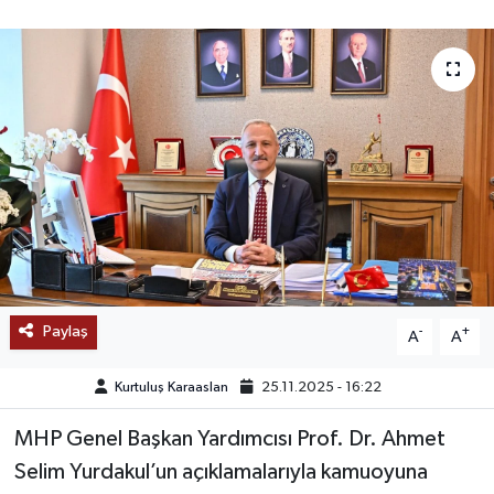
SAĞLIK
EĞİTİM
BÖLGE
KEŞFET
POPÜLER
DÜNYA
Paylaş
-
+
A
A
TREND
Kurtuluş Karaaslan
25.11.2025 - 16:22
MEDYA
MHP Genel Başkan Yardımcısı Prof. Dr. Ahmet
Selim Yurdakul’un açıklamalarıyla kamuoyuna
OTOMOTİV