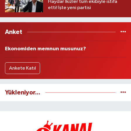
Haydar İkizler tüm ekibiyle istifa
etti! İşte yeni partisi
Anket
Ekonomiden memnun musunuz?
Ankete Katıl
Yükleniyor...