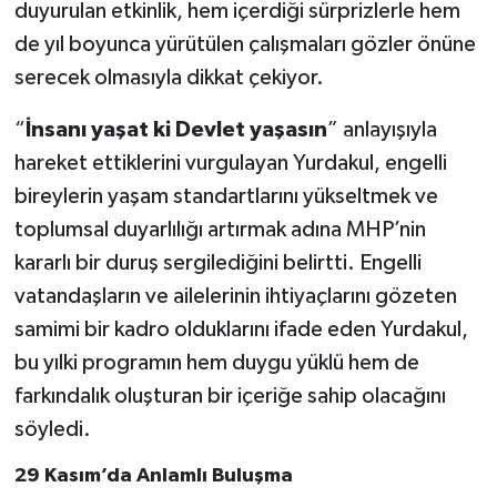
duyurulan etkinlik, hem içerdiği sürprizlerle hem
de yıl boyunca yürütülen çalışmaları gözler önüne
TEKNOLOJİ
serecek olmasıyla dikkat çekiyor.
YAŞAM
“
İnsanı yaşat ki Devlet yaşasın
” anlayışıyla
hareket ettiklerini vurgulayan Yurdakul, engelli
KÜLTÜR SANAT
bireylerin yaşam standartlarını yükseltmek ve
toplumsal duyarlılığı artırmak adına MHP’nin
kararlı bir duruş sergilediğini belirtti. Engelli
vatandaşların ve ailelerinin ihtiyaçlarını gözeten
samimi bir kadro olduklarını ifade eden Yurdakul,
bu yılki programın hem duygu yüklü hem de
farkındalık oluşturan bir içeriğe sahip olacağını
söyledi.
29 Kasım’da Anlamlı Buluşma