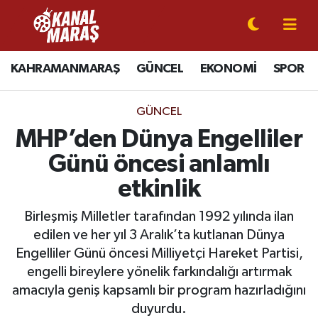
CANLI YAYIN
Kahramanmaraş Nöbetçi Eczaneler
KAHRAMANMARAŞ
GÜNCEL
EKONOMİ
SPOR
KAHRAMANMARAŞ
Kahramanmaraş Hava Durumu
GÜNCEL
GÜNCEL
Kahramanmaraş Namaz Vakitleri
MHP’den Dünya Engelliler
Günü öncesi anlamlı
SPOR
Kahramanmaraş Trafik Yoğunluk Haritası
etkinlik
SİYASET
Süper Lig Puan Durumu ve Fikstür
Birleşmiş Milletler tarafından 1992 yılında ilan
edilen ve her yıl 3 Aralık’ta kutlanan Dünya
EKONOMİ
Tüm Manşetler
Engelliler Günü öncesi Milliyetçi Hareket Partisi,
engelli bireylere yönelik farkındalığı artırmak
GÜNDEM
Son Dakika Haberleri
amacıyla geniş kapsamlı bir program hazırladığını
MAGAZİN
Haber Arşivi
duyurdu.