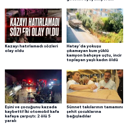
Kazayı hatırlamadı sözleri
Hatay'da yokuşu
olay oldu
çıkamayan kum yüklü
kamyon bahçeye uçtu, incir
toplayan yaşlı kadın öldü
Eşini ve çocuğunu kazada
Sünnet takılarının tamamını
kaybetti! İki otomobil kafa
şehit çocuklarına
kafaya çarpıştı: 2 ölü 5
bağışladılar
yaralı