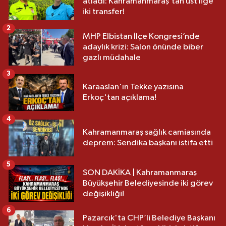
atladı: Kahramanmaraş’tan üst lige
iki transfer!
2
MHP Elbistan İlçe Kongresi’nde
adaylık krizi: Salon önünde biber
gazlı müdahale
3
Karaaslan'ın Tekke yazısına
Erkoç'tan açıklama!
4
Kahramanmaraş sağlık camiasında
deprem: Sendika başkanı istifa etti
5
SON DAKİKA | Kahramanmaraş
Büyükşehir Belediyesinde iki görev
değişikliği!
6
Pazarcık'ta CHP’li Belediye Başkanı