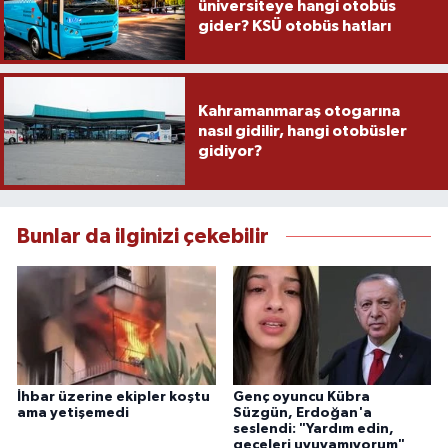
üniversiteye hangi otobüs
gider? KSÜ otobüs hatları
Kahramanmaraş otogarına
nasıl gidilir, hangi otobüsler
gidiyor?
Bunlar da ilginizi çekebilir
İhbar üzerine ekipler koştu
Genç oyuncu Kübra
ama yetişemedi
Süzgün, Erdoğan'a
seslendi: "Yardım edin,
geceleri uyuyamıyorum"