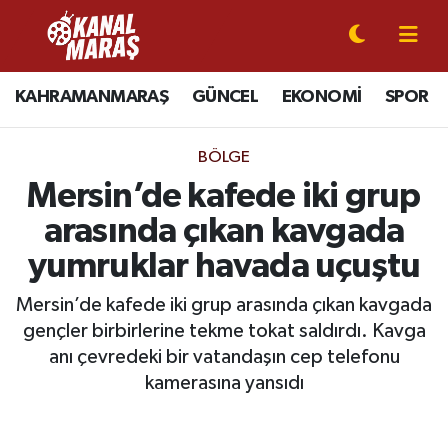
CANLI YAYIN
Kahramanmaraş Nöbetçi Eczaneler
KAHRAMANMARAŞ
GÜNCEL
EKONOMİ
SPOR
KAHRAMANMARAŞ
Kahramanmaraş Hava Durumu
BÖLGE
GÜNCEL
Kahramanmaraş Namaz Vakitleri
Mersin’de kafede iki grup
arasında çıkan kavgada
SPOR
Kahramanmaraş Trafik Yoğunluk Haritası
yumruklar havada uçuştu
SİYASET
Süper Lig Puan Durumu ve Fikstür
Mersin’de kafede iki grup arasında çıkan kavgada
gençler birbirlerine tekme tokat saldırdı. Kavga
EKONOMİ
Tüm Manşetler
anı çevredeki bir vatandaşın cep telefonu
GÜNDEM
Son Dakika Haberleri
kamerasına yansıdı
MAGAZİN
Haber Arşivi