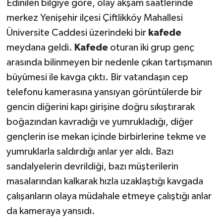
Edinilen bilgiye göre, olay akşam saatlerinde
merkez Yenişehir ilçesi Çiftlikköy Mahallesi
TEKNOLOJİ
Üniversite Caddesi üzerindeki bir
kafede
meydana geldi.
Kafede
oturan iki grup genç
YAŞAM
arasında bilinmeyen bir nedenle çıkan tartışmanın
KÜLTÜR SANAT
büyümesi ile kavga çıktı. Bir vatandaşın cep
telefonu kamerasına yansıyan görüntülerde bir
gencin diğerini kapı girişine doğru sıkıştırarak
boğazından kavradığı ve yumrukladığı, diğer
gençlerin ise mekan içinde birbirlerine tekme ve
yumruklarla saldırdığı anlar yer aldı. Bazı
sandalyelerin devrildiği, bazı müşterilerin
masalarından kalkarak hızla uzaklaştığı kavgada
çalışanların olaya müdahale etmeye çalıştığı anlar
da kameraya yansıdı.