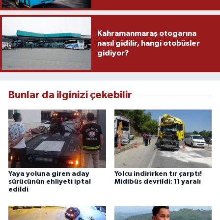
Kahramanmaraş otogarına
nasıl gidilir, hangi otobüsler
gidiyor?
Bunlar da ilginizi çekebilir
Yaya yoluna giren aday
Yolcu indirirken tır çarptı!
sürücünün ehliyeti iptal
Midibüs devrildi: 11 yaralı
edildi