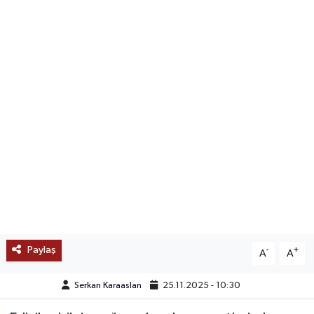
SAĞLIK
EĞİTİM
BÖLGE
KEŞFET
POPÜLER
DÜNYA
TREND
Paylaş
-
+
A
A
MEDYA
Serkan Karaaslan
25.11.2025 - 10:30
OTOMOTİV