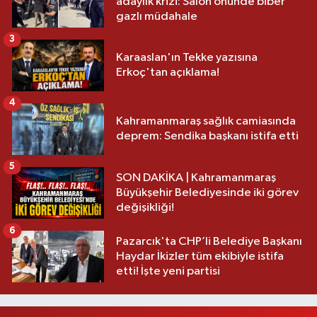
adaylık krizi: Salon önünde biber
gazlı müdahale
3
Karaaslan'ın Tekke yazısına
Erkoç'tan açıklama!
4
Kahramanmaraş sağlık camiasında
deprem: Sendika başkanı istifa etti
5
SON DAKİKA | Kahramanmaraş
Büyükşehir Belediyesinde iki görev
değişikliği!
6
Pazarcık'ta CHP’li Belediye Başkanı
Haydar İkizler tüm ekibiyle istifa
etti! İşte yeni partisi