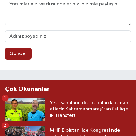
Gönder
Çok Okunanlar
1
Yeşil sahaların dişi aslanları klasman
atladı: Kahramanmaraş’tan üst lige
iki transfer!
2
MHP Elbistan İlçe Kongresi’nde