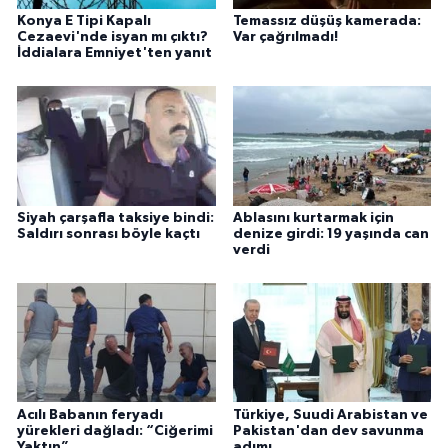
Konya E Tipi Kapalı
Temassız düşüş kamerada:
Cezaevi'nde isyan mı çıktı?
Var çağrılmadı!
İddialara Emniyet'ten yanıt
Siyah çarşafla taksiye bindi:
Ablasını kurtarmak için
Saldırı sonrası böyle kaçtı
denize girdi: 19 yaşında can
verdi
Acılı Babanın feryadı
Türkiye, Suudi Arabistan ve
yürekleri dağladı: “Ciğerimi
Pakistan'dan dev savunma
Yaktın”
adımı