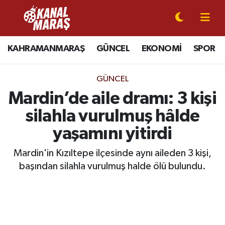
CANLI YAYIN
Kahramanmaraş Nöbetçi Eczaneler
KAHRAMANMARAŞ
GÜNCEL
EKONOMİ
SPOR
KAHRAMANMARAŞ
Kahramanmaraş Hava Durumu
GÜNCEL
GÜNCEL
Kahramanmaraş Namaz Vakitleri
Mardin’de aile dramı: 3 kişi
silahla vurulmuş hâlde
SPOR
Kahramanmaraş Trafik Yoğunluk Haritası
yaşamını yitirdi
SİYASET
Süper Lig Puan Durumu ve Fikstür
Mardin'in Kızıltepe ilçesinde aynı aileden 3 kişi,
başından silahla vurulmuş halde ölü bulundu.
EKONOMİ
Tüm Manşetler
GÜNDEM
Son Dakika Haberleri
MAGAZİN
Haber Arşivi