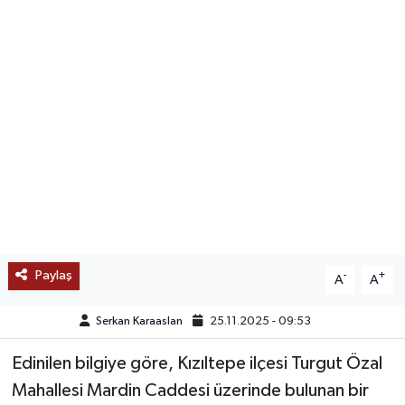
SAĞLIK
EĞİTİM
BÖLGE
KEŞFET
POPÜLER
DÜNYA
Paylaş
-
+
A
A
TREND
Serkan Karaaslan
25.11.2025 - 09:53
MEDYA
Edinilen bilgiye göre, Kızıltepe ilçesi Turgut Özal
Mahallesi Mardin Caddesi üzerinde bulunan bir
OTOMOTİV