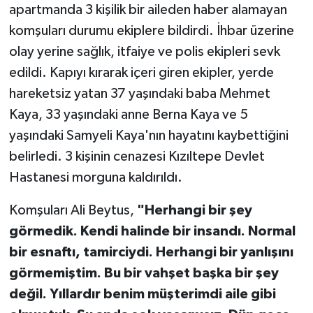
apartmanda 3 kişilik bir aileden haber alamayan
komşuları durumu ekiplere bildirdi. İhbar üzerine
TEKNOLOJİ
olay yerine sağlık, itfaiye ve polis ekipleri sevk
YAŞAM
edildi. Kapıyı kırarak içeri giren ekipler, yerde
hareketsiz yatan 37 yaşındaki baba Mehmet
KÜLTÜR SANAT
Kaya, 33 yaşındaki anne Berna Kaya ve 5
yaşındaki Samyeli Kaya'nın hayatını kaybettiğini
belirledi. 3 kişinin cenazesi Kızıltepe Devlet
Hastanesi morguna kaldırıldı.
Komşuları Ali Beytus,
"Herhangi bir şey
görmedik. Kendi halinde bir insandı. Normal
bir esnaftı, tamirciydi. Herhangi bir yanlışını
görmemiştim. Bu bir vahşet başka bir şey
değil. Yıllardır benim müşterimdi aile gibi