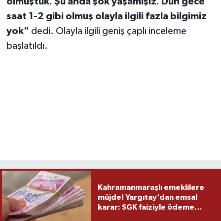
olmuştuk. Şu anda şok yaşamışız. Dün gece
saat 1-2 gibi olmuş olayla ilgili fazla bilgimiz
yok"
dedi. Olayla ilgili geniş çaplı inceleme
başlatıldı.
Kahramanmaraşlı emeklilere
müjde! Yargıtay’dan emsal
karar: SGK faiziyle ödeme
yapacak