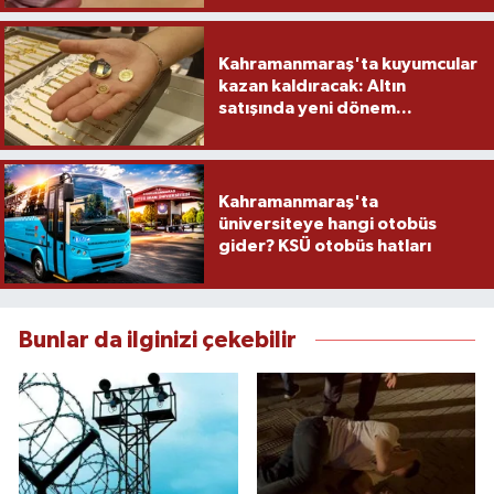
Kahramanmaraş'ta kuyumcular
kazan kaldıracak: Altın
satışında yeni dönem...
Kahramanmaraş'ta
üniversiteye hangi otobüs
gider? KSÜ otobüs hatları
Bunlar da ilginizi çekebilir