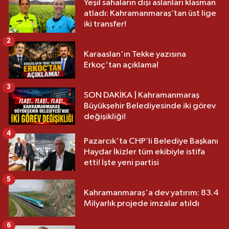
Yeşil sahaların dişi aslanları klasman
atladı: Kahramanmaraş’tan üst lige
iki transfer!
2
Karaaslan'ın Tekke yazısına
Erkoç'tan açıklama!
3
SON DAKİKA | Kahramanmaraş
Büyükşehir Belediyesinde iki görev
değişikliği!
4
Pazarcık'ta CHP’li Belediye Başkanı
Haydar İkizler tüm ekibiyle istifa
etti! İşte yeni partisi
5
Kahramanmaraş'a dev yatırım: 83.4
Milyarlık projede imzalar atıldı
6