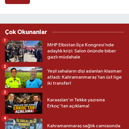
Çok Okunanlar
1
MHP Elbistan İlçe Kongresi’nde
adaylık krizi: Salon önünde biber
gazlı müdahale
2
Yeşil sahaların dişi aslanları klasman
atladı: Kahramanmaraş’tan üst lige
iki transfer!
3
Karaaslan'ın Tekke yazısına
Erkoç'tan açıklama!
4
Kahramanmaraş sağlık camiasında