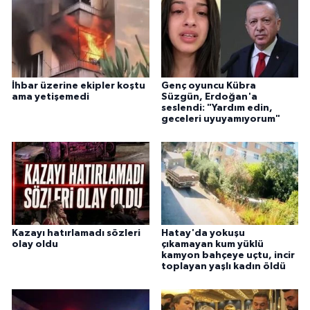
İhbar üzerine ekipler koştu
Genç oyuncu Kübra
ama yetişemedi
Süzgün, Erdoğan'a
seslendi: "Yardım edin,
geceleri uyuyamıyorum"
Kazayı hatırlamadı sözleri
Hatay'da yokuşu
olay oldu
çıkamayan kum yüklü
kamyon bahçeye uçtu, incir
toplayan yaşlı kadın öldü