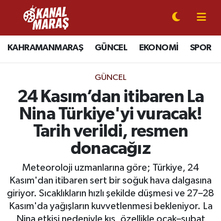
CANLI YAYIN
Kahramanmaraş Nöbetçi Eczaneler
KAHRAMANMARAŞ
GÜNCEL
EKONOMİ
SPOR
KAHRAMANMARAŞ
Kahramanmaraş Hava Durumu
GÜNCEL
GÜNCEL
Kahramanmaraş Namaz Vakitleri
24 Kasım’dan itibaren La
Nina Türkiye'yi vuracak!
SPOR
Kahramanmaraş Trafik Yoğunluk Haritası
Tarih verildi, resmen
SİYASET
Süper Lig Puan Durumu ve Fikstür
donacağız
EKONOMİ
Tüm Manşetler
Meteoroloji uzmanlarına göre; Türkiye, 24
Kasım'dan itibaren sert bir soğuk hava dalgasına
GÜNDEM
Son Dakika Haberleri
giriyor. Sıcaklıkların hızlı şekilde düşmesi ve 27–28
Kasım'da yağışların kuvvetlenmesi bekleniyor. La
MAGAZİN
Haber Arşivi
Nina etkisi nedeniyle kış, özellikle ocak–şubat