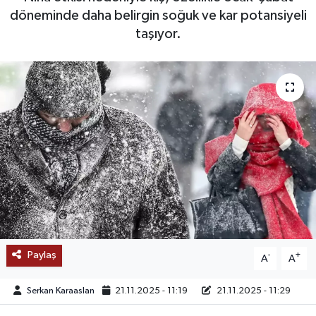
döneminde daha belirgin soğuk ve kar potansiyeli
SAĞLIK
taşıyor.
EĞİTİM
BÖLGE
KEŞFET
POPÜLER
DÜNYA
TREND
Paylaş
-
+
A
A
MEDYA
Serkan Karaaslan
21.11.2025 - 11:19
21.11.2025 - 11:29
OTOMOTİV