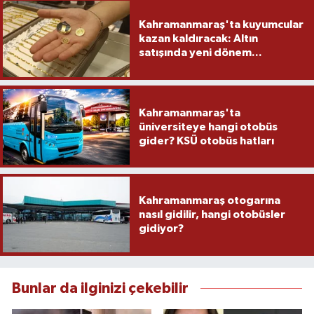
Kahramanmaraş'ta kuyumcular
kazan kaldıracak: Altın
satışında yeni dönem...
Kahramanmaraş'ta
üniversiteye hangi otobüs
gider? KSÜ otobüs hatları
Kahramanmaraş otogarına
nasıl gidilir, hangi otobüsler
gidiyor?
Bunlar da ilginizi çekebilir