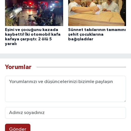
Eşini ve çocuğunu kazada
Sünnet takılarının tamamını
kaybetti! İki otomobil kafa
şehit çocuklarına
kafaya çarpıştı: 2 ölü 5
bağışladılar
yaralı
Yorumlar
Gönder