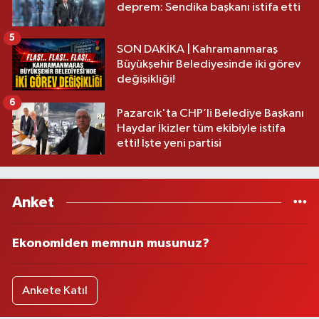
deprem: Sendika başkanı istifa etti
5
SON DAKİKA | Kahramanmaraş
Büyükşehir Belediyesinde iki görev
değişikliği!
6
Pazarcık'ta CHP’li Belediye Başkanı
Haydar İkizler tüm ekibiyle istifa
etti! İşte yeni partisi
Anket
Ekonomiden memnun musunuz?
Ankete Katıl