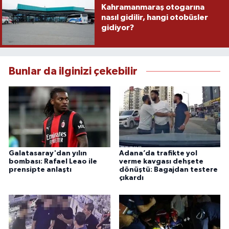
Kahramanmaraş otogarına
nasıl gidilir, hangi otobüsler
gidiyor?
Bunlar da ilginizi çekebilir
Galatasaray'dan yılın
Adana’da trafikte yol
bombası: Rafael Leao ile
verme kavgası dehşete
prensipte anlaştı
dönüştü: Bagajdan testere
çıkardı