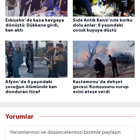
Eskişehir'de kaza kavgaya
Side Antik Kenti'nde korku
dönüştü: Dükkana girdi,
dolu anlar: 6 yaşındaki
kan aktı
çocuk kuyuya düştü
Afyon'da 4 yaşındaki
Kastamonu'da dehşet
çocuğun ölümünde kan
gecesi: Komşusunu vurup
donduran itiraf
evini ateşe verdi
Yorumlar