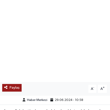
SAĞLIK
EĞİTİM
BÖLGE
KEŞFET
POPÜLER
DÜNYA
TREND
Paylaş
-
+
A
A
MEDYA
Haber Merkezi
29.06.2024 - 10:58
OTOMOTİV