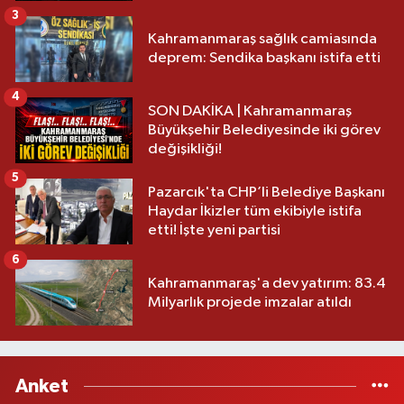
3
Kahramanmaraş sağlık camiasında
deprem: Sendika başkanı istifa etti
4
SON DAKİKA | Kahramanmaraş
Büyükşehir Belediyesinde iki görev
değişikliği!
5
Pazarcık'ta CHP’li Belediye Başkanı
Haydar İkizler tüm ekibiyle istifa
etti! İşte yeni partisi
6
Kahramanmaraş'a dev yatırım: 83.4
Milyarlık projede imzalar atıldı
Anket