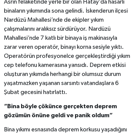
Asrın felaketinde yerle bir olan Hatay’da hasarlı
binaların yıkımında sona gelindi. İskenderun ilçesi
TEKNOLOJİ
Nardüzü Mahallesi’nde de ekipler yıkım
çalışmalarını aralıksız sürdürüyor. Nardüzü
YAŞAM
Mahallesi’nde 7 katlı bir binaya iş makinasıyla
KÜLTÜR SANAT
zarar veren operatör, binayı korna sesiyle yıktı.
Operatörün profesyonelce gerçekleştirdiği yıkım
cep telefonu kamerasına yansıdı. Deprem etkisi
oluşturan yıkımda herhangi bir olumsuz durum
yaşatmazken yaşanan sarsıntı vatandaşlara 6
Şubat gecesini hatırlattı.
“Bina böyle çökünce gerçekten deprem
gözümün önüne geldi ve panik oldum”
Bina yıkımı esnasında deprem korkusu yaşadığını