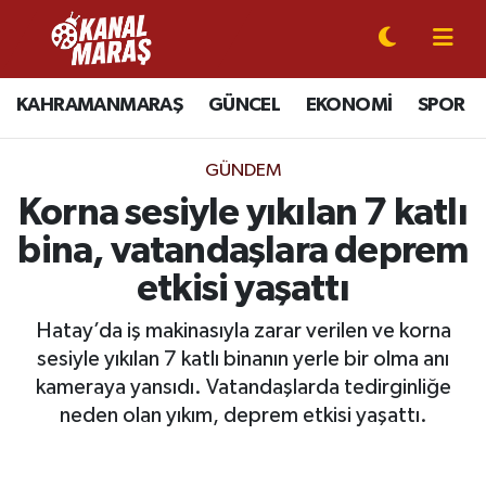
CANLI YAYIN
Kahramanmaraş Nöbetçi Eczaneler
KAHRAMANMARAŞ
GÜNCEL
EKONOMİ
SPOR
KAHRAMANMARAŞ
Kahramanmaraş Hava Durumu
GÜNDEM
GÜNCEL
Kahramanmaraş Namaz Vakitleri
Korna sesiyle yıkılan 7 katlı
bina, vatandaşlara deprem
SPOR
Kahramanmaraş Trafik Yoğunluk Haritası
etkisi yaşattı
SİYASET
Süper Lig Puan Durumu ve Fikstür
Hatay’da iş makinasıyla zarar verilen ve korna
sesiyle yıkılan 7 katlı binanın yerle bir olma anı
EKONOMİ
Tüm Manşetler
kameraya yansıdı. Vatandaşlarda tedirginliğe
GÜNDEM
Son Dakika Haberleri
neden olan yıkım, deprem etkisi yaşattı.
MAGAZİN
Haber Arşivi