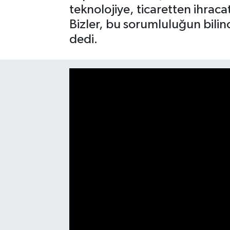
teknolojiye, ticaretten ihrac
SAĞLIK
Bizler, bu sorumluluğun bilinc
dedi.
EĞİTİM
BÖLGE
KEŞFET
POPÜLER
DÜNYA
TREND
MEDYA
OTOMOTİV