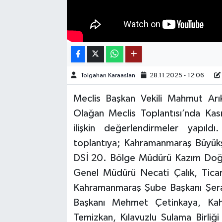
TEKNOLOJİ
YAŞAM
KÜLTÜR SANAT
Tolgahan Karaaslan
28.11.2025 - 12:06
Meclis Başkan Vekili Mahmut Ar
Olağan Meclis Toplantısı’nda Kas
ilişkin değerlendirmeler yapı
toplantıya; Kahramanmaraş Büyükş
DSİ 20. Bölge Müdürü Kazım Doğ
Genel Müdürü Necati Çalık, Tica
Kahramanmaraş Şube Başkanı Şera
Başkanı Mehmet Çetinkaya, Kah
Temizkan, Kılavuzlu Sulama Birli