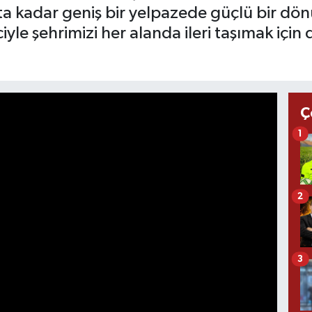
ata kadar geniş bir yelpazede güçlü bir d
iyle şehrimizi her alanda ileri taşımak için
Ç
1
2
3