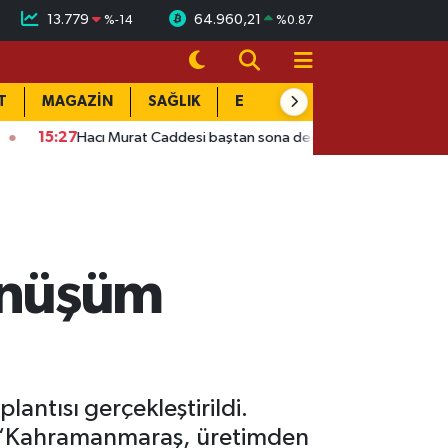
13.779
64.960,21
%
-14
%
0.87
T
MAGAZİN
SAĞLIK
EĞİTİM
YAŞAM
DÜN
urat Caddesi baştan sona değişiyor: Gece mesaisi başladı
15
önüşüm
ntısı gerçekleştirildi.
 “Kahramanmaraş, üretimden