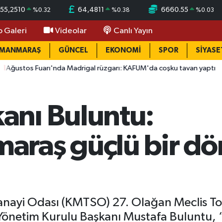
55,2510
64,4811
6660.55
%
0.32
%
0.38
%
0.03
o Galeri
Videolar
Canlı Yayın
AMANMARAŞ
GÜNCEL
EKONOMİ
SPOR
SİYASE
da Madrigal rüzgarı: KAFUM'da coşku tavan yaptı
15:27
Hacı M
nı Buluntu:
araş güçlü bir d
ayi Odası (KMTSO) 27. Olağan Meclis Topla
önetim Kurulu Başkanı Mustafa Buluntu,