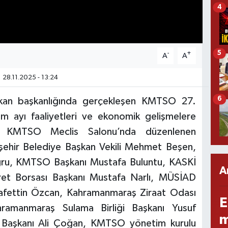
4
5
-
+
A
A
28.11.2025 - 13:24
6
ıkan başkanlığında gerçekleşen KMTSO 27.
ım ayı faaliyetleri ve ekonomik gelişmelere
ldı. KMTSO Meclis Salonu’nda düzenlenen
ehir Belediye Başkan Vekili Mehmet Beşen,
ru, KMTSO Başkanı Mustafa Buluntu, KASKİ
A
ret Borsası Başkanı Mustafa Narlı, MÜSİAD
fettin Özcan, Kahramanmaraş Ziraat Odası
E
ramanmaraş Sulama Birliği Başkanı Yusuf
m
ği Başkanı Ali Çoğan, KMTSO yönetim kurulu