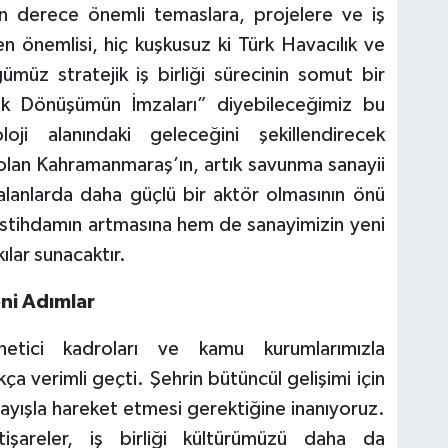
on derece önemli temaslara, projelere ve iş
en önemlisi, hiç kuşkusuz ki Türk Havacılık ve
müz stratejik iş birliği sürecinin somut bir
lık Dönüşümün İmzaları” diyebileceğimiz bu
oji alanındaki geleceğini şekillendirecek
rü olan Kahramanmaraş’ın, artık savunma sanayii
 alanlarda daha güçlü bir aktör olmasının önü
kli istihdamın artmasına hem de sanayimizin yeni
ılar sunacaktır.
eni Adımlar
önetici kadroları ve kamu kurumlarımızla
 verimli geçti. Şehrin bütüncül gelişimi için
ayışla hareket etmesi gerektiğine inanıyoruz.
şareler, iş birliği kültürümüzü daha da