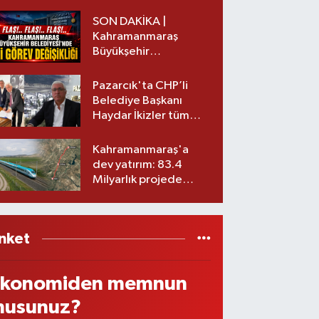
başkanı istifa etti
SON DAKİKA |
Kahramanmaraş
Büyükşehir
Belediyesinde iki
görev değişikliği!
Pazarcık'ta CHP’li
Belediye Başkanı
Haydar İkizler tüm
ekibiyle istifa etti! İşte
yeni partisi
Kahramanmaraş'a
dev yatırım: 83.4
Milyarlık projede
imzalar atıldı
nket
konomiden memnun
usunuz?