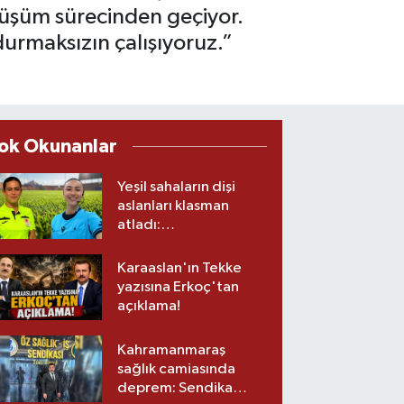
önüşüm sürecinden geçiyor.
 durmaksızın çalışıyoruz.”
ok Okunanlar
Yeşil sahaların dişi
aslanları klasman
atladı:
Kahramanmaraş’tan
üst lige iki transfer!
Karaaslan'ın Tekke
yazısına Erkoç'tan
açıklama!
Kahramanmaraş
sağlık camiasında
deprem: Sendika