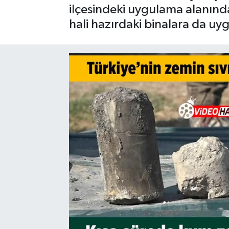
ilçesindeki uygulama alanında
SAĞLIK
hali hazırdaki binalara da uy
EĞİTİM
BÖLGE
KEŞFET
POPÜLER
DÜNYA
TREND
MEDYA
OTOMOTİV