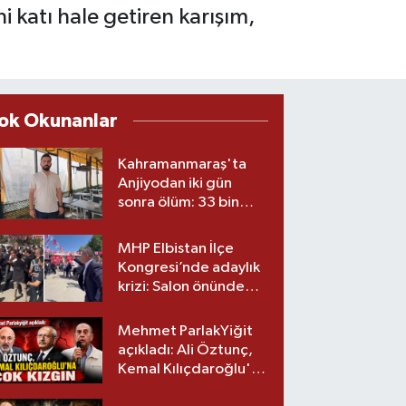
 katı hale getiren karışım,
ok Okunanlar
Kahramanmaraş'ta
Anjiyodan iki gün
sonra ölüm: 33 bin
liralık stent iddiası
savcılıkta
MHP Elbistan İlçe
Kongresi’nde adaylık
krizi: Salon önünde
biber gazlı müdahale
Mehmet ParlakYiğit
açıkladı: Ali Öztunç,
Kemal Kılıçdaroğlu'na
çok kızgın!