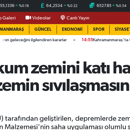
55,1336
64,2534
6527.85
%
0.18
%
0.22
%
0.54
o Galeri
Videolar
Canlı Yayın
AMANMARAŞ
GÜNCEL
EKONOMİ
SPOR
SİYASE
ğini ilgilendiren kararlar
14:55
Kahramanmaraş’ta feci iş kazas
kum zemini katı hal
zemin sıvılaşmasın
) tarafından geliştirilen, depremlerde zemi
iyon Malzemesi'nin saha uygulaması olumlu 