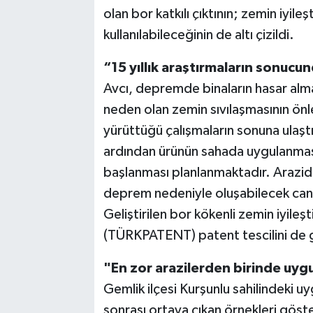
olan bor katkılı çıktının; zemin iyile
kullanılabileceğinin de altı çizildi.
“15 yıllık araştırmaların sonucun
Avcı, depremde binaların hasar alma
neden olan zemin sıvılaşmasının önle
yürüttüğü çalışmaların sonuna ulaştı
ardından ürünün sahada uygulanmas
başlanması planlanmaktadır. Arazide
deprem nedeniyle oluşabilecek can v
Geliştirilen bor kökenli zemin iyile
(TÜRKPATENT) patent tescilini de g
"En zor arazilerden birinde uy
Gemlik ilçesi Kurşunlu sahilindeki
sonrası ortaya çıkan örnekleri gös