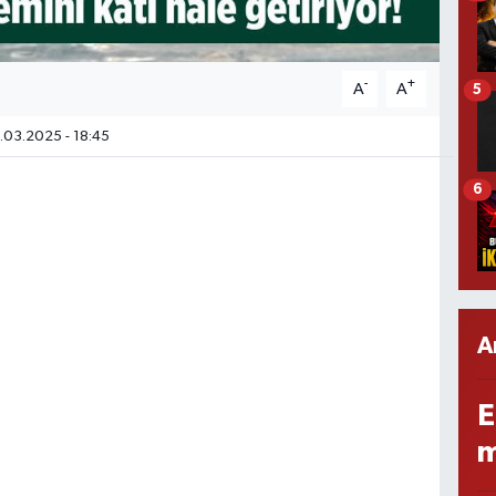
-
+
A
A
5
.03.2025 - 18:45
6
A
E
m