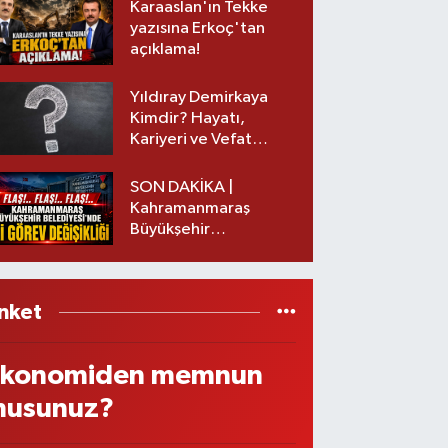
Karaaslan'ın Tekke
yazısına Erkoç'tan
açıklama!
Yıldıray Demirkaya
Kimdir? Hayatı,
Kariyeri ve Vefat
Nedeni Nedir?
SON DAKİKA |
Kahramanmaraş
Büyükşehir
Belediyesinde iki
görev değişikliği!
nket
konomiden memnun
usunuz?