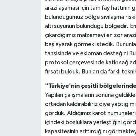
arazi aşaması için tam fay hattının g
bulunduğumuz bölge sıvılaşma riskin
altı suyunun bulunduğu bölgedir. En 
çıkardığımız malzemeyi en zor araz
başlayarak görmek istedik. Bununla i
tahsisinde ve ekipman desteğini Bur
protokol çerçevesinde katkı sağlad
fırsatı bulduk. Bunları da farklı tekn
"Türkiye'nin çeşitli bölgelerin
Yapılan çalışmaların sonuna geldikler
ortadan kaldırabiliriz diye yaptığı
gördük. Aldığımız karot numuneleri
içindeki boşluklara yerleştiğini gö
kapasitesinin arttırdığını görmekte