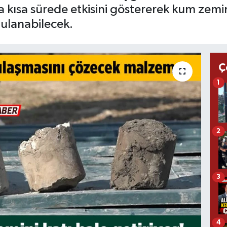
 kısa sürede etkisini göstererek kum zemini
gulanabilecek.
Ç
1
2
3
4