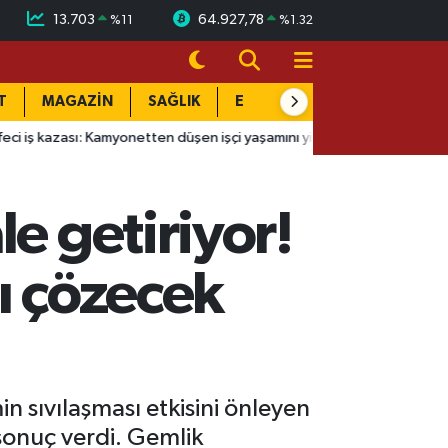
13.703
64.927,78
%
11
%
1.32
T
MAGAZİN
SAĞLIK
EĞİTİM
YAŞAM
DÜN
ı: Kamyonetten düşen işçi yaşamını yitirdi
14:51
Yeraltı'nın Su
e getiriyor!
ı çözecek
n sıvılaşması etkisini önleyen
sonuç verdi. Gemlik