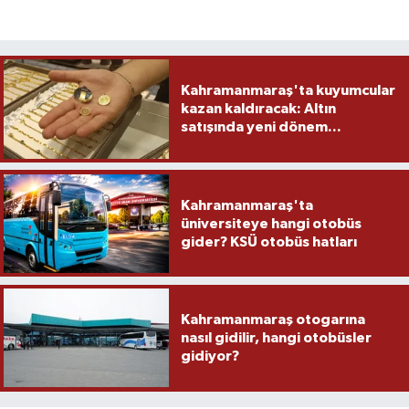
Kahramanmaraş'ta kuyumcular
kazan kaldıracak: Altın
satışında yeni dönem...
Kahramanmaraş'ta
üniversiteye hangi otobüs
gider? KSÜ otobüs hatları
Kahramanmaraş otogarına
nasıl gidilir, hangi otobüsler
gidiyor?