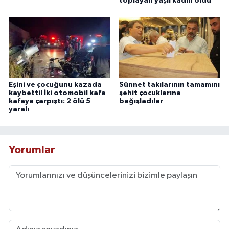
toplayan yaşlı kadın öldü
Eşini ve çocuğunu kazada
Sünnet takılarının tamamını
kaybetti! İki otomobil kafa
şehit çocuklarına
kafaya çarpıştı: 2 ölü 5
bağışladılar
yaralı
Yorumlar