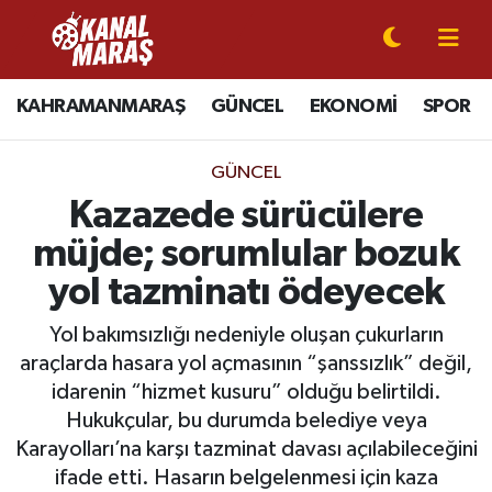
CANLI YAYIN
Kahramanmaraş Nöbetçi Eczaneler
KAHRAMANMARAŞ
GÜNCEL
EKONOMİ
SPOR
KAHRAMANMARAŞ
Kahramanmaraş Hava Durumu
GÜNCEL
GÜNCEL
Kahramanmaraş Namaz Vakitleri
Kazazede sürücülere
müjde; sorumlular bozuk
SPOR
Kahramanmaraş Trafik Yoğunluk Haritası
yol tazminatı ödeyecek
SİYASET
Süper Lig Puan Durumu ve Fikstür
Yol bakımsızlığı nedeniyle oluşan çukurların
araçlarda hasara yol açmasının “şanssızlık” değil,
EKONOMİ
Tüm Manşetler
idarenin “hizmet kusuru” olduğu belirtildi.
GÜNDEM
Son Dakika Haberleri
Hukukçular, bu durumda belediye veya
Karayolları’na karşı tazminat davası açılabileceğini
MAGAZİN
Haber Arşivi
ifade etti. Hasarın belgelenmesi için kaza