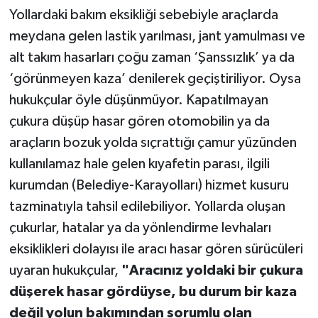
Yollardaki bakım eksikliği sebebiyle araçlarda
TEKNOLOJİ
meydana gelen lastik yarılması, jant yamulması ve
alt takım hasarları çoğu zaman ‘Şanssızlık’ ya da
YAŞAM
‘görünmeyen kaza’ denilerek geçiştiriliyor. Oysa
hukukçular öyle düşünmüyor. Kapatılmayan
KÜLTÜR SANAT
çukura düşüp hasar gören otomobilin ya da
araçların bozuk yolda sıçrattığı çamur yüzünden
kullanılamaz hale gelen kıyafetin parası, ilgili
kurumdan (Belediye-Karayolları) hizmet kusuru
tazminatıyla tahsil edilebiliyor. Yollarda oluşan
çukurlar, hatalar ya da yönlendirme levhaları
eksiklikleri dolayısı ile aracı hasar gören sürücüleri
uyaran hukukçular,
"Aracınız yoldaki bir çukura
düşerek hasar gördüyse, bu durum bir kaza
değil yolun bakımından sorumlu olan