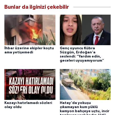
Bunlar da ilginizi çekebilir
İhbar üzerine ekipler koştu
Genç oyuncu Kübra
ama yetişemedi
Süzgün, Erdoğan'a
seslendi: "Yardım edin,
geceleri uyuyamıyorum"
Kazayı hatırlamadı sözleri
Hatay'da yokuşu
olay oldu
çıkamayan kum yüklü
kamyon bahçeye uçtu, incir