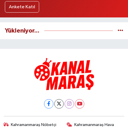
Ankete Katıl
Yükleniyor...
Kahramanmaraş Nöbetçi
Kahramanmaraş Hava