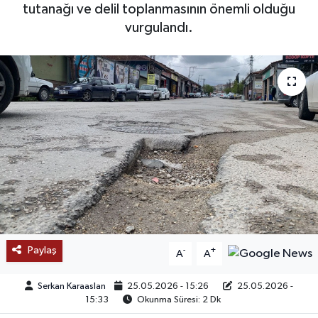
tutanağı ve delil toplanmasının önemli olduğu
SAĞLIK
vurgulandı.
EĞİTİM
BÖLGE
KEŞFET
POPÜLER
DÜNYA
TREND
Paylaş
-
+
A
A
MEDYA
Serkan Karaaslan
25.05.2026 - 15:26
25.05.2026 -
15:33
Okunma Süresi: 2 Dk
OTOMOTİV