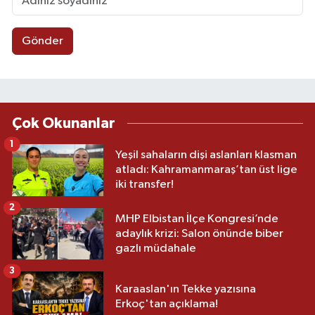
Gönder
Çok Okunanlar
1
Yeşil sahaların dişi aslanları klasman
atladı: Kahramanmaraş’tan üst lige
iki transfer!
2
MHP Elbistan İlçe Kongresi’nde
adaylık krizi: Salon önünde biber
gazlı müdahale
3
Karaaslan'ın Tekke yazısına
Erkoç'tan açıklama!