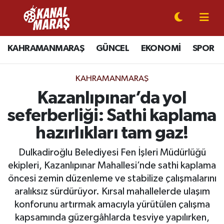
CANLI YAYIN
Kahramanmaraş Nöbetçi Eczaneler
KAHRAMANMARAŞ
GÜNCEL
EKONOMİ
SPOR
KAHRAMANMARAŞ
Kahramanmaraş Hava Durumu
KAHRAMANMARAŞ
GÜNCEL
Kahramanmaraş Namaz Vakitleri
Kazanlıpınar’da yol
seferberliği: Sathi kaplama
SPOR
Kahramanmaraş Trafik Yoğunluk Haritası
hazırlıkları tam gaz!
SİYASET
Süper Lig Puan Durumu ve Fikstür
Dulkadiroğlu Belediyesi Fen İşleri Müdürlüğü
ekipleri, Kazanlıpınar Mahallesi’nde sathi kaplama
EKONOMİ
Tüm Manşetler
öncesi zemin düzenleme ve stabilize çalışmalarını
aralıksız sürdürüyor. Kırsal mahallelerde ulaşım
GÜNDEM
Son Dakika Haberleri
konforunu artırmak amacıyla yürütülen çalışma
MAGAZİN
Haber Arşivi
kapsamında güzergâhlarda tesviye yapılırken,