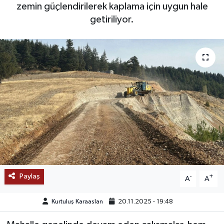
zemin güçlendirilerek kaplama için uygun hale
SAĞLIK
getiriliyor.
EĞİTİM
BÖLGE
KEŞFET
POPÜLER
DÜNYA
TREND
Paylaş
-
+
A
A
MEDYA
Kurtuluş Karaaslan
20.11.2025 - 19:48
OTOMOTİV