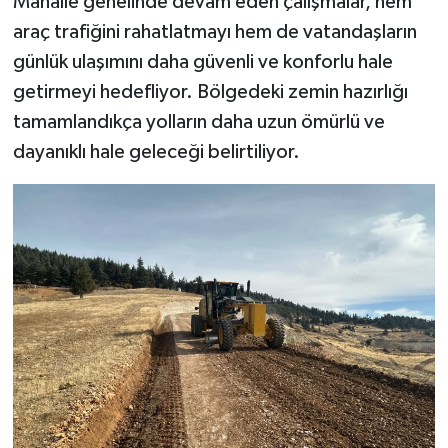
Mahalle genelinde devam eden çalışmalar, hem
araç trafiğini rahatlatmayı hem de vatandaşların
TEKNOLOJİ
günlük ulaşımını daha güvenli ve konforlu hale
getirmeyi hedefliyor. Bölgedeki zemin hazırlığı
YAŞAM
tamamlandıkça yolların daha uzun ömürlü ve
KÜLTÜR SANAT
dayanıklı hale geleceği belirtiliyor.