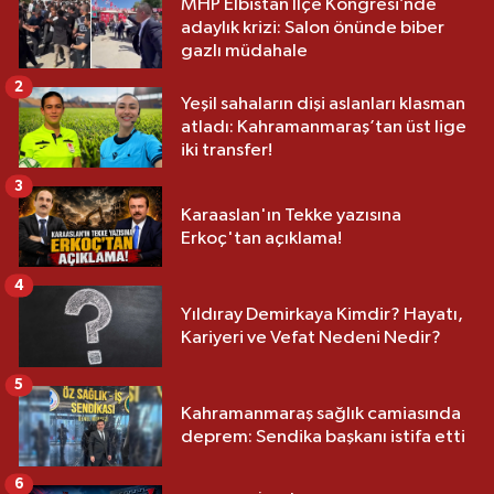
MHP Elbistan İlçe Kongresi’nde
adaylık krizi: Salon önünde biber
gazlı müdahale
2
Yeşil sahaların dişi aslanları klasman
atladı: Kahramanmaraş’tan üst lige
iki transfer!
3
Karaaslan'ın Tekke yazısına
Erkoç'tan açıklama!
4
Yıldıray Demirkaya Kimdir? Hayatı,
Kariyeri ve Vefat Nedeni Nedir?
5
Kahramanmaraş sağlık camiasında
deprem: Sendika başkanı istifa etti
6