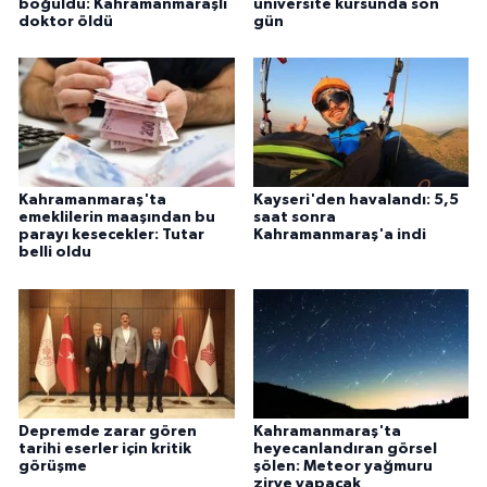
boğuldu: Kahramanmaraşlı
üniversite kursunda son
doktor öldü
gün
Kahramanmaraş'ta
Kayseri'den havalandı: 5,5
emeklilerin maaşından bu
saat sonra
parayı kesecekler: Tutar
Kahramanmaraş'a indi
belli oldu
Depremde zarar gören
Kahramanmaraş'ta
tarihi eserler için kritik
heyecanlandıran görsel
görüşme
şölen: Meteor yağmuru
zirve yapacak