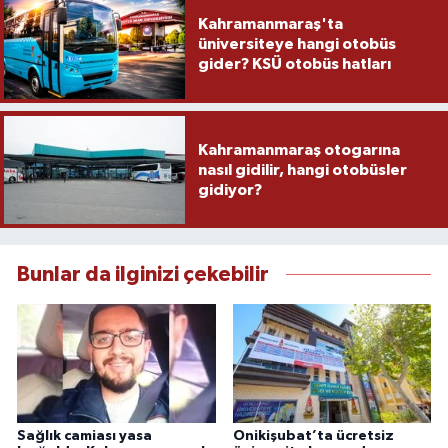
Kahramanmaraş'ta
üniversiteye hangi otobüs
gider? KSÜ otobüs hatları
Kahramanmaraş otogarına
nasıl gidilir, hangi otobüsler
gidiyor?
Bunlar da ilginizi çekebilir
Sağlık camiası yasa
Onikişubat’ta ücretsiz