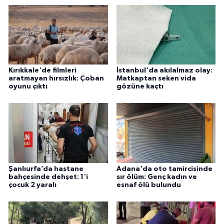
Kırıkkale'de filmleri
İstanbul'da akılalmaz olay:
aratmayan hırsızlık: Çoban
Matkaptan seken vida
oyunu çıktı
gözüne kaçtı
Şanlıurfa’da hastane
Adana'da oto tamircisinde
bahçesinde dehşet: 1'i
sır ölüm: Genç kadın ve
çocuk 2 yaralı
esnaf ölü bulundu