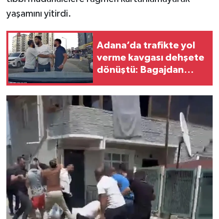
yaşamını yitirdi.
Adana’da trafikte yol
verme kavgası dehşete
dönüştü: Bagajdan
testere çıkardı