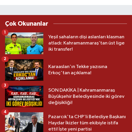
Çok Okunanlar
1
Yeşil sahaların dişi aslanları klasman
atladı: Kahramanmaraş’tan üst lige
iki transfer!
2
Karaaslan'ın Tekke yazısına
Erkoç'tan açıklama!
3
SON DAKİKA | Kahramanmaraş
Büyükşehir Belediyesinde iki görev
değişikliği!
4
Pazarcık'ta CHP’li Belediye Başkanı
Haydar İkizler tüm ekibiyle istifa
etti! İşte yeni partisi