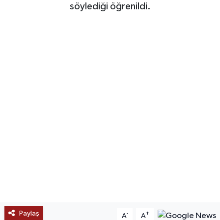
söylediği öğrenildi.
SAĞLIK
EĞİTİM
BÖLGE
KEŞFET
POPÜLER
DÜNYA
TREND
MEDYA
Paylaş
-
+
A
A
OTOMOTİV