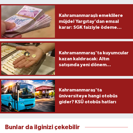
Kahramanmaraşlı emeklilere
müjde! Yargıtay’dan emsal
karar: SGK faiziyle ödeme
yapacak
Kahramanmaraş'ta kuyumcular
kazan kaldıracak: Altın
satışında yeni dönem...
Kahramanmaraş'ta
üniversiteye hangi otobüs
gider? KSÜ otobüs hatları
Bunlar da ilginizi çekebilir