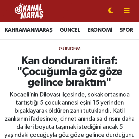
CANLI YAYIN
Kahramanmaraş Nöbetçi Eczaneler
KAHRAMANMARAŞ
GÜNCEL
EKONOMİ
SPOR
KAHRAMANMARAŞ
Kahramanmaraş Hava Durumu
GÜNDEM
GÜNCEL
Kahramanmaraş Namaz Vakitleri
Kan donduran itiraf:
"Çocuğumla göz göze
SPOR
Kahramanmaraş Trafik Yoğunluk Haritası
gelince bıraktım"
SİYASET
Süper Lig Puan Durumu ve Fikstür
Kocaeli’nin Dilovası ilçesinde, sokak ortasında
tartıştığı 5 çocuk annesi eşini 15 yerinden
EKONOMİ
Tüm Manşetler
bıçaklayarak öldüren zanlı tutuklandı. Katil
zanlısının ifadesinde, cinnet anında saldırısını daha
GÜNDEM
Son Dakika Haberleri
da ileri boyuta taşımak istediğini ancak 5
MAGAZİN
Haber Arşivi
yaşındaki çocuğuyla göz göze gelince durduğunu