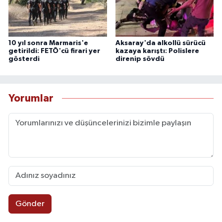
10 yıl sonra Marmaris'e
Aksaray'da alkollü sürücü
getirildi: FETÖ'cü firari yer
kazaya karıştı: Polislere
gösterdi
direnip sövdü
Yorumlar
Gönder