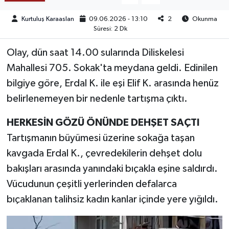
Kurtuluş Karaaslan
09.06.2026 - 13:10
2
Okunma
TEKNOLOJİ
Süresi: 2 Dk
YAŞAM
Olay, dün saat 14.00 sularında Diliskelesi
Mahallesi 705. Sokak'ta meydana geldi. Edinilen
KÜLTÜR SANAT
bilgiye göre, Erdal K. ile eşi Elif K. arasında henüz
belirlenemeyen bir nedenle tartışma çıktı.
HERKESİN GÖZÜ ÖNÜNDE DEHŞET SAÇTI
Tartışmanın büyümesi üzerine sokağa taşan
kavgada Erdal K., çevredekilerin dehşet dolu
bakışları arasında yanındaki bıçakla eşine saldırdı.
Vücudunun çeşitli yerlerinden defalarca
bıçaklanan talihsiz kadın kanlar içinde yere yığıldı.