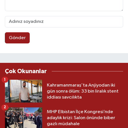
Gönder
Çok Okunanlar
1
Kahramanmaraş'ta Anjiyodan iki
gün sonra ölüm: 33 bin liralık stent
iddiası savcılıkta
2
MHP Elbistan İlçe Kongresi’nde
adaylık krizi: Salon önünde biber
gazlı müdahale