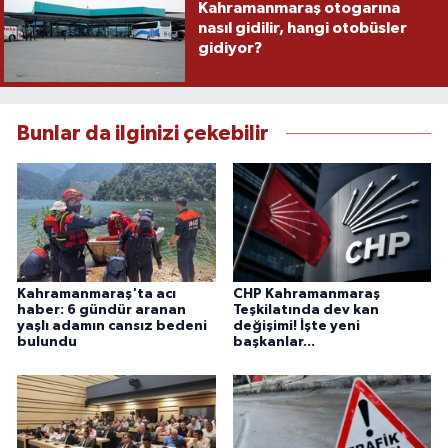
Kahramanmaraş otogarına
nasıl gidilir, hangi otobüsler
gidiyor?
Bunlar da ilginizi çekebilir
Kahramanmaraş'ta acı
CHP Kahramanmaraş
haber: 6 gündür aranan
Teşkilatında dev kan
yaşlı adamın cansız bedeni
değişimi! İşte yeni
bulundu
başkanlar...