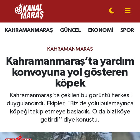
CANLI YAYIN
Kahramanmaraş Nöbetçi Eczaneler
KAHRAMANMARAŞ
GÜNCEL
EKONOMİ
SPOR
KAHRAMANMARAŞ
Kahramanmaraş Hava Durumu
KAHRAMANMARAŞ
GÜNCEL
Kahramanmaraş Namaz Vakitleri
Kahramanmaraş’ta yardım
konvoyuna yol gösteren
SPOR
Kahramanmaraş Trafik Yoğunluk Haritası
köpek
SİYASET
Süper Lig Puan Durumu ve Fikstür
Kahramanmaraş'ta çekilen bu görüntü herkesi
duygulandırdı. Ekipler, "Biz de yolu bulamayınca
EKONOMİ
Tüm Manşetler
köpeği takip etmeye başladık. O da bizi köye
GÜNDEM
Son Dakika Haberleri
getirdi'' diye konuştu.
MAGAZİN
Haber Arşivi