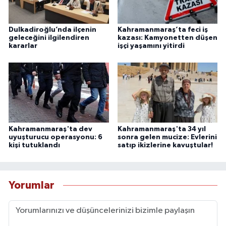
Dulkadiroğlu’nda ilçenin
Kahramanmaraş’ta feci iş
geleceğini ilgilendiren
kazası: Kamyonetten düşen
kararlar
işçi yaşamını yitirdi
Kahramanmaraş'ta dev
Kahramanmaraş'ta 34 yıl
uyuşturucu operasyonu: 6
sonra gelen mucize: Evlerini
kişi tutuklandı
satıp ikizlerine kavuştular!
Yorumlar