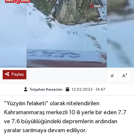
SAĞLIK
EĞİTİM
BÖLGE
KEŞFET
POPÜLER
Paylaş
-
+
A
A
DÜNYA
Tolgahan Karaaslan
12.02.2023 - 14:47
TREND
"Yüzyılın felaketi" olarak nitelendirilen
Kahramanmaraş merkezli 10 ili yerle bir eden 7.7
MEDYA
ve 7.6 büyüklüğündeki depremlerin ardından
yaralar sarılmaya devam ediliyor.
OTOMOTİV