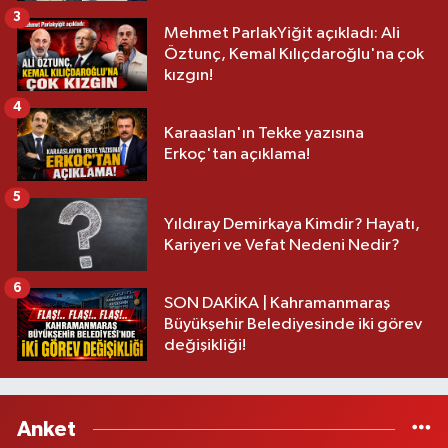
3
Mehmet ParlakYiğit açıkladı: Ali
Öztunç, Kemal Kılıçdaroğlu'na çok
kızgın!
4
Karaaslan'ın Tekke yazısına
Erkoç'tan açıklama!
5
Yıldıray Demirkaya Kimdir? Hayatı,
Kariyeri ve Vefat Nedeni Nedir?
6
SON DAKİKA | Kahramanmaraş
Büyükşehir Belediyesinde iki görev
değişikliği!
Anket