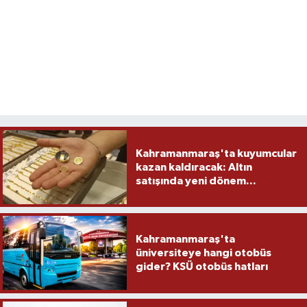
TEKNOLOJİ
YAŞAM
KÜLTÜR SANAT
Kahramanmaraş'ta kuyumcular
kazan kaldıracak: Altın
satışında yeni dönem...
Kahramanmaraş'ta
üniversiteye hangi otobüs
gider? KSÜ otobüs hatları