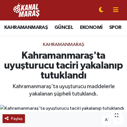
CANLI YAYIN
Kahramanmaraş Nöbetçi Eczaneler
KAHRAMANMARAŞ
GÜNCEL
EKONOMİ
SPOR
KAHRAMANMARAŞ
Kahramanmaraş Hava Durumu
KAHRAMANMARAŞ
GÜNCEL
Kahramanmaraş Namaz Vakitleri
Kahramanmaraş'ta
uyuşturucu taciri yakalanıp
SPOR
Kahramanmaraş Trafik Yoğunluk Haritası
tutuklandı
SİYASET
Süper Lig Puan Durumu ve Fikstür
Kahramanmaraş'ta uyuşturucu maddelerle
yakalanan şüpheli tutuklandı.
EKONOMİ
Tüm Manşetler
GÜNDEM
Son Dakika Haberleri
Paylaş
-
+
A
A
MAGAZİN
Haber Arşivi