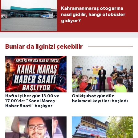
Kahramanmaraş otogarına
nasıl gidilir, hangi otobüsler
gidiyor?
Bunlar da ilginizi çekebilir
Hafta içi her gün 13.00 ve
Onikişubat gündüz
17.00’de: "Kanal Maraş
bakımevi kayıtları başladı
Haber Saati" başlıyor