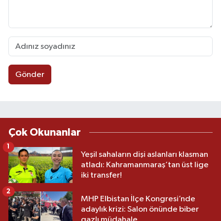
Gönder
Çok Okunanlar
1
Yeşil sahaların dişi aslanları klasman
atladı: Kahramanmaraş’tan üst lige
iki transfer!
2
MHP Elbistan İlçe Kongresi’nde
adaylık krizi: Salon önünde biber
gazlı müdahale