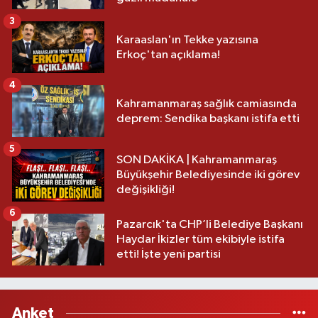
3
Karaaslan'ın Tekke yazısına
Erkoç'tan açıklama!
4
Kahramanmaraş sağlık camiasında
deprem: Sendika başkanı istifa etti
5
SON DAKİKA | Kahramanmaraş
Büyükşehir Belediyesinde iki görev
değişikliği!
6
Pazarcık'ta CHP’li Belediye Başkanı
Haydar İkizler tüm ekibiyle istifa
etti! İşte yeni partisi
Anket