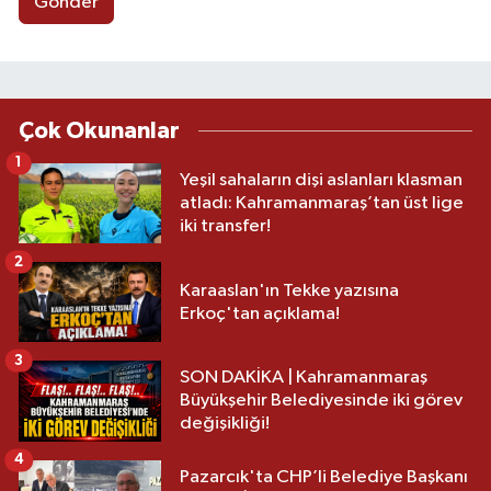
Gönder
Çok Okunanlar
1
Yeşil sahaların dişi aslanları klasman
atladı: Kahramanmaraş’tan üst lige
iki transfer!
2
Karaaslan'ın Tekke yazısına
Erkoç'tan açıklama!
3
SON DAKİKA | Kahramanmaraş
Büyükşehir Belediyesinde iki görev
değişikliği!
4
Pazarcık'ta CHP’li Belediye Başkanı