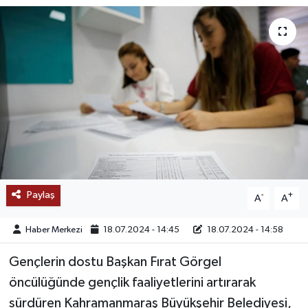
SAĞLIK
EĞİTİM
BÖLGE
KEŞFET
POPÜLER
Paylaş
-
+
A
A
DÜNYA
Haber Merkezi
18.07.2024 - 14:45
18.07.2024 - 14:58
TREND
Gençlerin dostu Başkan Fırat Görgel
MEDYA
öncülüğünde gençlik faaliyetlerini artırarak
sürdüren Kahramanmaraş Büyükşehir Belediyesi,
OTOMOTİV