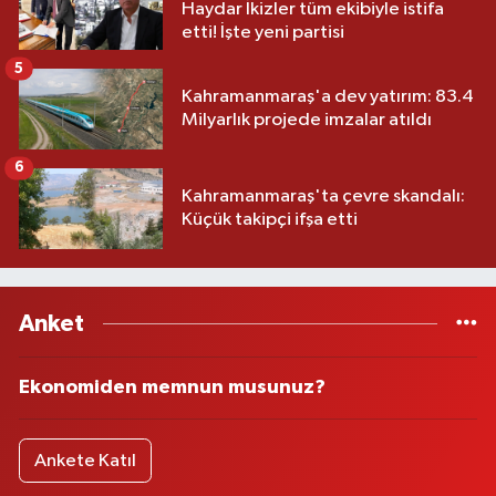
Haydar İkizler tüm ekibiyle istifa
etti! İşte yeni partisi
5
Kahramanmaraş'a dev yatırım: 83.4
Milyarlık projede imzalar atıldı
6
Kahramanmaraş'ta çevre skandalı:
Küçük takipçi ifşa etti
Anket
Ekonomiden memnun musunuz?
Ankete Katıl