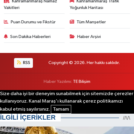
Kahramanmaraş Namaz
Kahramanmaraş Trafik
Vakitleri
Yoğunluk Haritası
Puan Durumu ve Fikstür
Tüm Manşetler
Son Dakika Haberleri
Haber Arşivi
RSS
Copyright © 2026. Her hakkı saklıdır.
Haber Yazılımı:
TE Bilişim
Size daha iyi bir deneyim sunabilmek için sitemizde çerezler
kullanıyoruz. Kanal Maraş'ı kullanarak çerez politikamızı
kabul etmiş sayılırsınız.
Tamam