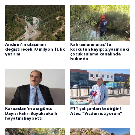
Andırın’ın ulaşımını
Kahramanmaraş'ta
değiştirecek 10 milyon TL’lik
korkutan kayıp: 2 yaşındaki
yatırım
çocuk sulama kanalında
bulundu
Karaaslan'ın acı günü:
PTT çalışanları tedirğin!
Dayısı Fahri Büyüksakallı
Ateş: "Vicdan istiyorum"
hayatını kaybetti