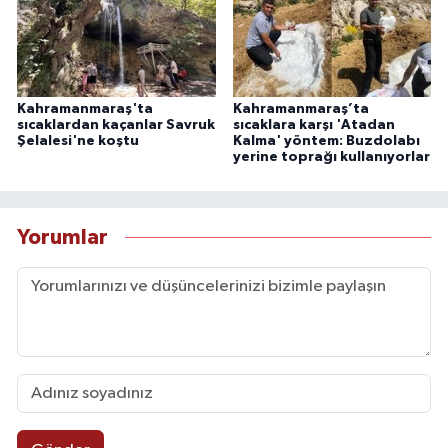
Kahramanmaraş'ta
Kahramanmaraş’ta
sıcaklardan kaçanlar Savruk
sıcaklara karşı 'Atadan
Şelalesi'ne koştu
Kalma' yöntem: Buzdolabı
yerine toprağı kullanıyorlar
Yorumlar