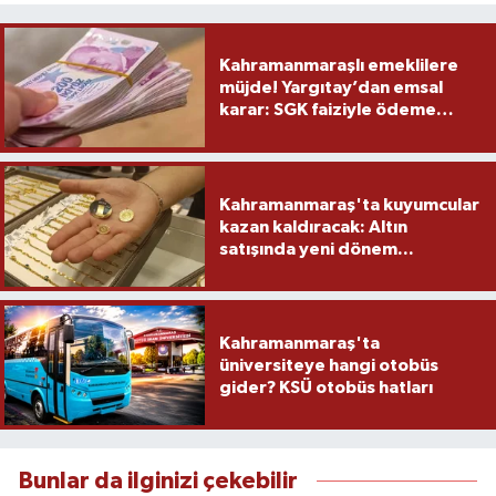
Kahramanmaraşlı emeklilere
müjde! Yargıtay’dan emsal
karar: SGK faiziyle ödeme
yapacak
Kahramanmaraş'ta kuyumcular
kazan kaldıracak: Altın
satışında yeni dönem...
Kahramanmaraş'ta
üniversiteye hangi otobüs
gider? KSÜ otobüs hatları
Bunlar da ilginizi çekebilir