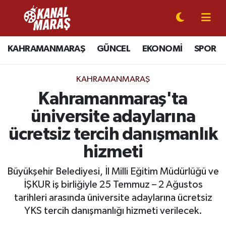
CANLI YAYIN
Kahramanmaraş Nöbetçi Eczaneler
KAHRAMANMARAŞ
GÜNCEL
EKONOMİ
SPOR
KAHRAMANMARAŞ
Kahramanmaraş Hava Durumu
KAHRAMANMARAŞ
GÜNCEL
Kahramanmaraş Namaz Vakitleri
Kahramanmaraş'ta
üniversite adaylarına
SPOR
Kahramanmaraş Trafik Yoğunluk Haritası
ücretsiz tercih danışmanlık
SİYASET
Süper Lig Puan Durumu ve Fikstür
hizmeti
EKONOMİ
Tüm Manşetler
Büyükşehir Belediyesi, İl Milli Eğitim Müdürlüğü ve
İŞKUR iş birliğiyle 25 Temmuz – 2 Ağustos
GÜNDEM
Son Dakika Haberleri
tarihleri arasında üniversite adaylarına ücretsiz
YKS tercih danışmanlığı hizmeti verilecek.
MAGAZİN
Haber Arşivi