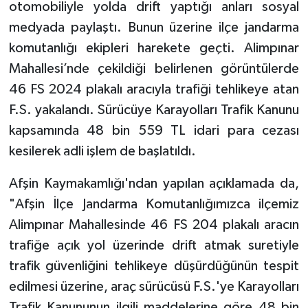
otomobiliyle yolda drift yaptığı anları sosyal
medyada paylaştı. Bunun üzerine ilçe jandarma
TEKNOLOJİ
komutanlığı ekipleri harekete geçti. Alimpınar
YAŞAM
Mahallesi’nde çekildiği belirlenen görüntülerde
46 FS 2024 plakalı aracıyla trafiği tehlikeye atan
KÜLTÜR SANAT
F.S. yakalandı. Sürücüye Karayolları Trafik Kanunu
kapsamında 48 bin 559 TL idari para cezası
kesilerek adli işlem de başlatıldı.
Afşin Kaymakamlığı'ndan yapılan açıklamada da,
"Afşin İlçe Jandarma Komutanlığımızca ilçemiz
Alimpınar Mahallesinde 46 FS 204 plakalı aracın
trafiğe açık yol üzerinde drift atmak suretiyle
trafik güvenliğini tehlikeye düşürdüğünün tespit
edilmesi üzerine, araç sürücüsü F.S.'ye Karayolları
Trafik Kanununun ilgili maddelerine göre 48 bin