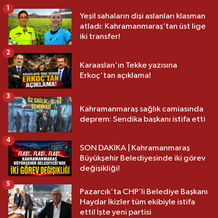
1
Yeşil sahaların dişi aslanları klasman
atladı: Kahramanmaraş’tan üst lige
iki transfer!
2
Karaaslan'ın Tekke yazısına
Erkoç'tan açıklama!
3
Kahramanmaraş sağlık camiasında
deprem: Sendika başkanı istifa etti
4
SON DAKİKA | Kahramanmaraş
Büyükşehir Belediyesinde iki görev
değişikliği!
5
Pazarcık'ta CHP’li Belediye Başkanı
Haydar İkizler tüm ekibiyle istifa
etti! İşte yeni partisi