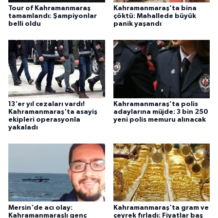
Tour of Kahramanmaraş
Kahramanmaraş’ta bina
tamamlandı: Şampiyonlar
çöktü: Mahallede büyük
belli oldu
panik yaşandı
13'er yıl cezaları vardı!
Kahramanmaraş’ta polis
Kahramanmaraş'ta asayiş
adaylarına müjde: 3 bin 250
ekipleri operasyonla
yeni polis memuru alınacak
yakaladı
Mersin'de acı olay:
Kahramanmaraş'ta gram ve
Kahramanmaraşlı genç
çeyrek fırladı: Fiyatlar baş