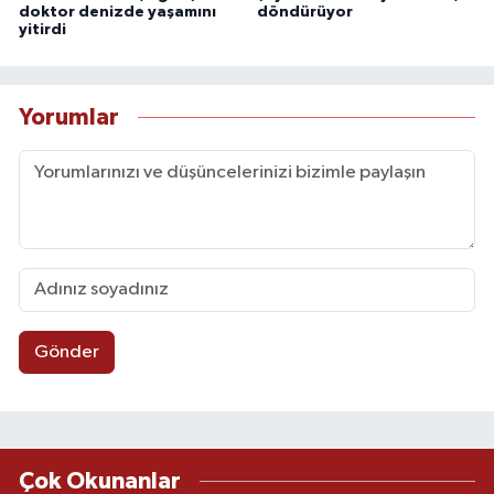
doktor denizde yaşamını
döndürüyor
yitirdi
Yorumlar
Gönder
Çok Okunanlar