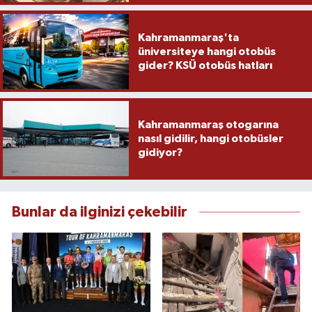
Kahramanmaraş'ta
üniversiteye hangi otobüs
gider? KSÜ otobüs hatları
Kahramanmaraş otogarına
nasıl gidilir, hangi otobüsler
gidiyor?
Bunlar da ilginizi çekebilir