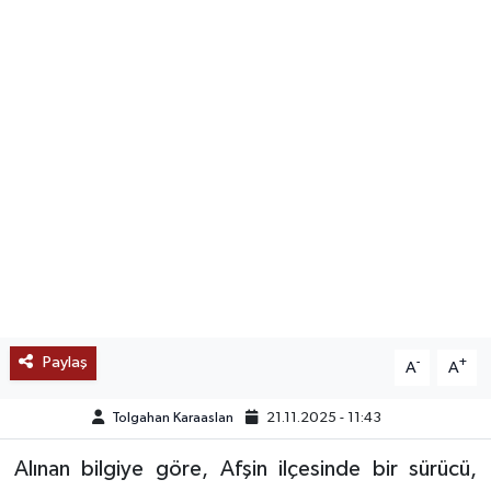
SAĞLIK
EĞİTİM
BÖLGE
KEŞFET
POPÜLER
DÜNYA
Paylaş
-
+
A
A
TREND
Tolgahan Karaaslan
21.11.2025 - 11:43
MEDYA
Alınan bilgiye göre, Afşin ilçesinde bir sürücü,
OTOMOTİV