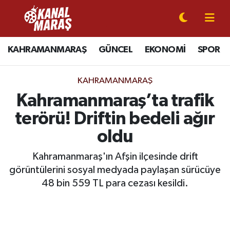
CANLI YAYIN
Kahramanmaraş Nöbetçi Eczaneler
KAHRAMANMARAŞ
GÜNCEL
EKONOMİ
SPOR
KAHRAMANMARAŞ
Kahramanmaraş Hava Durumu
KAHRAMANMARAŞ
GÜNCEL
Kahramanmaraş Namaz Vakitleri
Kahramanmaraş’ta trafik
terörü! Driftin bedeli ağır
SPOR
Kahramanmaraş Trafik Yoğunluk Haritası
oldu
SİYASET
Süper Lig Puan Durumu ve Fikstür
Kahramanmaraş'ın Afşin ilçesinde drift
görüntülerini sosyal medyada paylaşan sürücüye
EKONOMİ
Tüm Manşetler
48 bin 559 TL para cezası kesildi.
GÜNDEM
Son Dakika Haberleri
MAGAZİN
Haber Arşivi