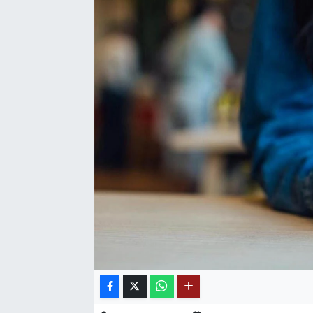
SAĞLIK
EĞİTİM
BÖLGE
KEŞFET
POPÜLER
DÜNYA
TREND
MEDYA
OTOMOTİV