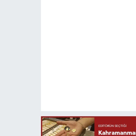
EDITÖRÜN SEÇTIĞI
Kahramanmara