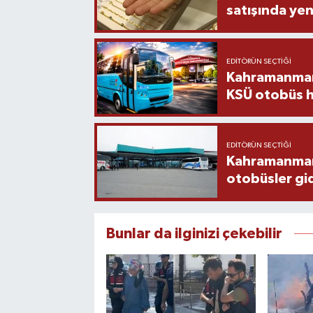
satışında yen
EDITÖRÜN SEÇTIĞI
Kahramanmara
KSÜ otobüs h
EDITÖRÜN SEÇTIĞI
Kahramanmaraş
otobüsler gi
Bunlar da ilginizi çekebilir