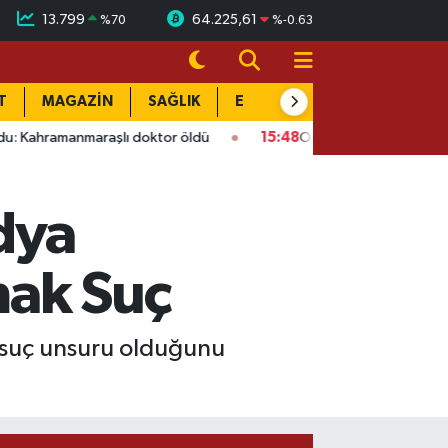
13.799
64.225,61
%
70
%
-0.63
T
MAGAZİN
SAĞLIK
EĞİTİM
YAŞAM
DÜN
araşlı doktor öldü
15:48
Onikişubat’ta ücretsiz üniversite k
dya
mak Suç
n suç unsuru olduğunu