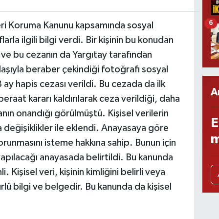
6
leri Koruma Kanunu kapsamında sosyal
la ilgili bilgi verdi. Bir kişinin bu konudan
nı ve bu cezanın da Yargıtay tarafından
şıyla beraber çekindiği fotoğrafı sosyal
ay hapis cezası verildi. Bu cezada da ilk
A
aat kararı kaldırılarak ceza verildiği, daha
nın onandığı görülmüştü. Kişisel verilerin
E
değişiklikler ile eklendi. Anayasaya göre
m
li korunmasını isteme hakkına sahip. Bunun için
apılacağı anayasada belirtildi. Bu kanunda
 Kişisel veri, kişinin kimliğini belirli veya
ürlü bilgi ve belgedir. Bu kanunda da kişisel