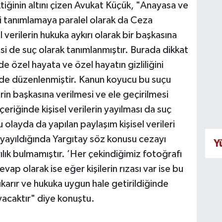
iğinin altını çizen Avukat Küçük, "Anayasa ve
i tanımlamaya paralel olarak da Ceza
erilerin hukuka aykırı olarak bir başkasına
esi de suç olarak tanımlanmıştır. Burada dikkat
 özel hayata ve özel hayatın gizliliğini
ünde düzenlenmiştir. Kanun koyucu bu suçu
erin başkasına verilmesi ve ele geçirilmesi
riğinde kişisel verilerin yayılması da suç
 olayda da yapılan paylaşım kişisel verileri
a yayıldığında Yargıtay söz konusu cezayı
Y
ılık bulmamıştır. ’Her çekindiğimiz fotoğrafı
p olarak ise eğer kişilerin rızası var ise bu
ıkarır ve hukuka uygun hale getirildiğinde
yacaktır" diye konuştu.