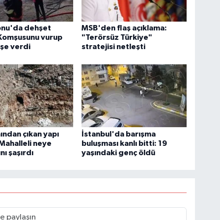
nu'da dehşet
MSB'den flaş açıklama:
 Komşusunu vurup
"Terörsüz Türkiye"
eşe verdi
stratejisi netleşti
nından çıkan yapı
İstanbul'da barışma
 Mahalleli neye
buluşması kanlı bitti: 19
nı şaşırdı
yaşındaki genç öldü