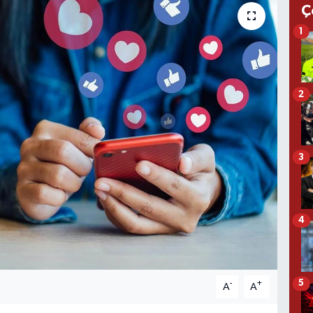
Ç
1
2
3
4
5
-
+
A
A