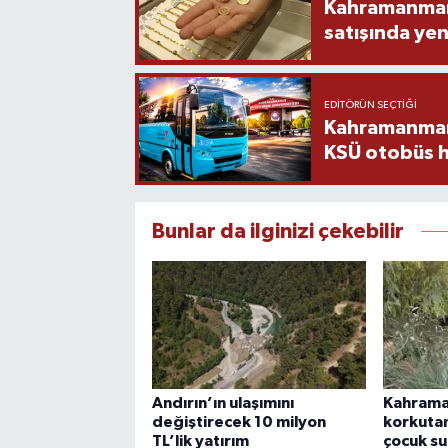
Kahramanmara
satışında yen
EDITÖRÜN SEÇTIĞI
Kahramanmara
KSÜ otobüs h
Bunlar da ilginizi çekebilir
Andırın’ın ulaşımını
Kahrama
değiştirecek 10 milyon
korkutan
TL’lik yatırım
çocuk su