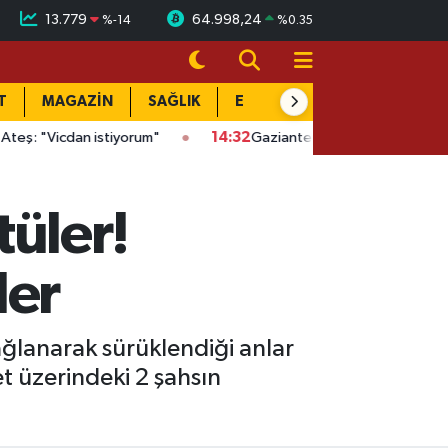
13.779
64.998,24
%
-14
%
0.35
T
MAGAZİN
SAĞLIK
EĞİTİM
YAŞAM
DÜN
dan istiyorum"
14:32
Gaziantep'te kaçak kazıya suçüstü: Evin al
üler!
ler
ağlanarak sürüklendiği anlar
t üzerindeki 2 şahsın