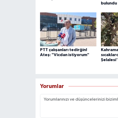
bulundu
PTT çalışanları tedirğin!
Kahrama
Ateş: "Vicdan istiyorum"
sıcaklar
Şelalesi
Yorumlar