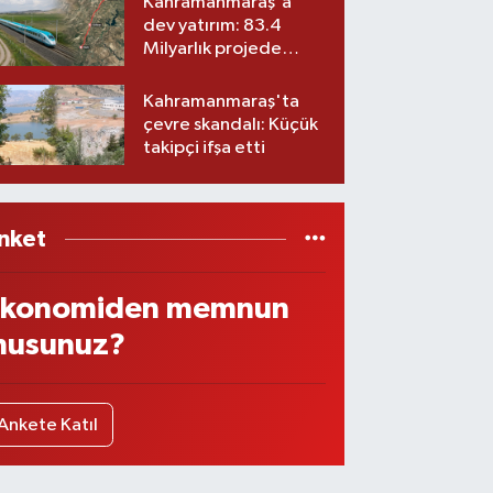
Kahramanmaraş'a
dev yatırım: 83.4
Milyarlık projede
imzalar atıldı
Kahramanmaraş'ta
çevre skandalı: Küçük
takipçi ifşa etti
nket
konomiden memnun
usunuz?
Ankete Katıl