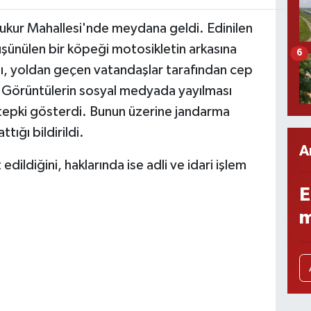
ıçukur Mahallesi'nde meydana geldi. Edinilen
üşünülen bir köpeği motosikletin arkasına
6
nı, yoldan geçen vatandaşlar tarafından cep
 Görüntülerin sosyal medyada yayılması
tepki gösterdi. Bunun üzerine jandarma
ttığı bildirildi.
A
t edildiğini, haklarında ise adli ve idari işlem
E
m