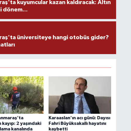
ş'ta kuyumcular kazan kaldıracak: Altın
i dönem...
ş'ta üniversiteye hangi otobüs gider?
atları
nmaraş'ta
Karaaslan'ın acı günü: Dayısı
 kayıp: 2 yaşındaki
Fahri Büyüksakallı hayatını
lama kanalında
kaybetti