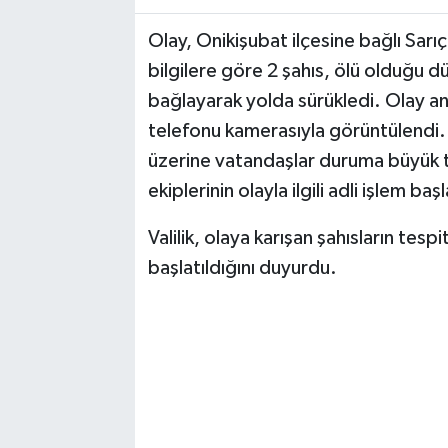
Olay, Onikişubat ilçesine bağlı Sar
TEKNOLOJİ
bilgilere göre 2 şahıs, ölü olduğu d
YAŞAM
bağlayarak yolda sürükledi. Olay a
telefonu kamerasıyla görüntülendi.
KÜLTÜR SANAT
üzerine vatandaşlar duruma büyük 
ekiplerinin olayla ilgili adli işlem başla
Valilik, olaya karışan şahısların tespi
başlatıldığını duyurdu.