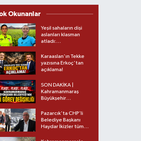
ok Okunanlar
Yeşil sahaların dişi
aslanları klasman
atladı:
Kahramanmaraş’tan
üst lige iki transfer!
Karaaslan'ın Tekke
yazısına Erkoç'tan
açıklama!
SON DAKİKA |
Kahramanmaraş
Büyükşehir
Belediyesinde iki
görev değişikliği!
Pazarcık'ta CHP’li
Belediye Başkanı
Haydar İkizler tüm
ekibiyle istifa etti! İşte
yeni partisi