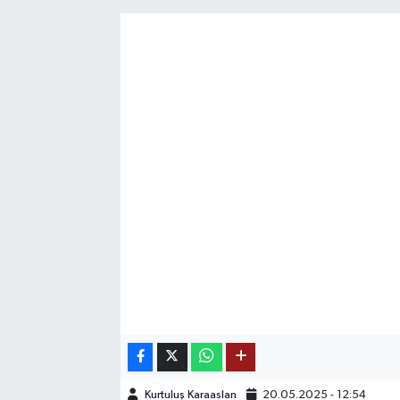
SAĞLIK
EĞİTİM
BÖLGE
KEŞFET
POPÜLER
DÜNYA
TREND
MEDYA
OTOMOTİV
Kurtuluş Karaaslan
20.05.2025 - 12:54