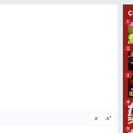
Ç
1
2
3
4
-
+
A
A
5