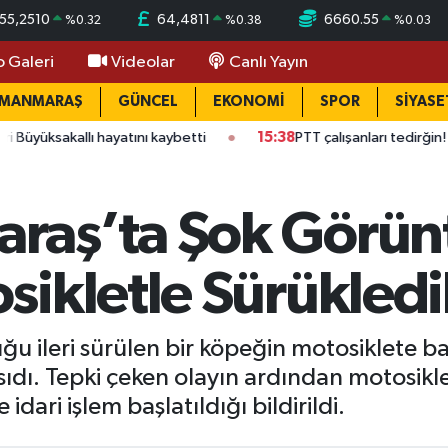
55,2510
64,4811
6660.55
%
0.32
%
0.38
%
0.03
o Galeri
Videolar
Canlı Yayın
AMANMARAŞ
GÜNCEL
EKONOMİ
SPOR
SİYASE
allı hayatını kaybetti
15:38
PTT çalışanları tedirğin! Ateş: "Vic
aş’ta Şok Görünt
ikletle Sürükledi
u ileri sürülen bir köpeğin motosiklete b
dı. Tepki çeken olayın ardından motosikle
 idari işlem başlatıldığı bildirildi.