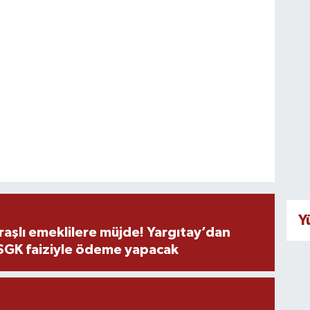
Y
şlı emeklilere müjde! Yargıtay’dan
 SGK faiziyle ödeme yapacak