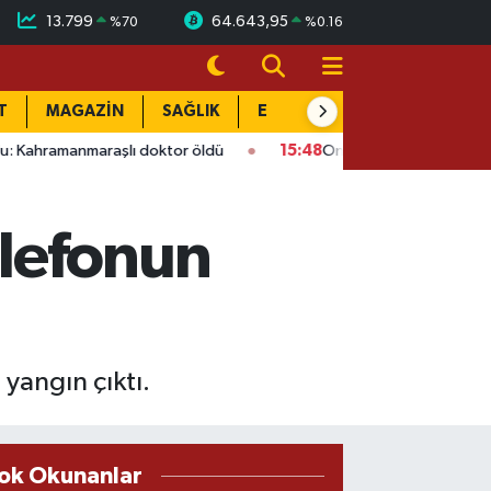
13.799
64.643,95
%
70
%
0.16
T
MAGAZİN
SAĞLIK
EĞİTİM
YAŞAM
DÜN
araşlı doktor öldü
15:48
Onikişubat’ta ücretsiz üniversite ku
elefonun
yangın çıktı.
ok Okunanlar