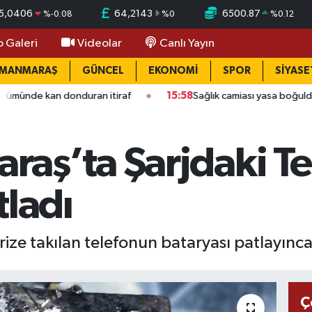
5,0406
64,2143
6500.87
%
-0.08
%
0
%
0.12
o Galeri
Videolar
Canlı Yayın
AMANMARAŞ
GÜNCEL
EKONOMİ
SPOR
SİYASE
donduran itiraf
15:58
Sağlık camiası yasa boğuldu: Kahramanm
aş’ta Şarjdaki T
tladı
ize takılan telefonun bataryası patlayınca 
Ç