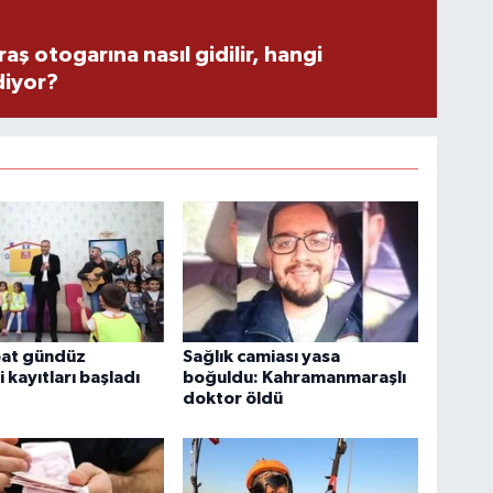
 otogarına nasıl gidilir, hangi
diyor?
bat gündüz
Sağlık camiası yasa
 kayıtları başladı
boğuldu: Kahramanmaraşlı
doktor öldü