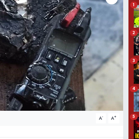
1
2
3
4
5
-
+
A
A