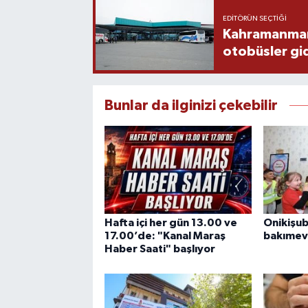
EDITÖRÜN SEÇTIĞI
Kahramanmaraş
otobüsler gi
Bunlar da ilginizi çekebilir
Hafta içi her gün 13.00 ve
Onikişu
17.00’de: "Kanal Maraş
bakımevi
Haber Saati" başlıyor