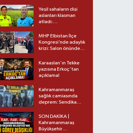
Yeşil sahaların dişi
aslanları klasman
atladı:
Kahramanmaraş’tan
üst lige iki transfer!
MHP Elbistan İlçe
Kongresi’nde adaylık
krizi: Salon önünde
biber gazlı müdahale
Karaaslan'ın Tekke
yazısına Erkoç'tan
açıklama!
Kahramanmaraş
sağlık camiasında
deprem: Sendika
başkanı istifa etti
SON DAKİKA |
Kahramanmaraş
Büyükşehir