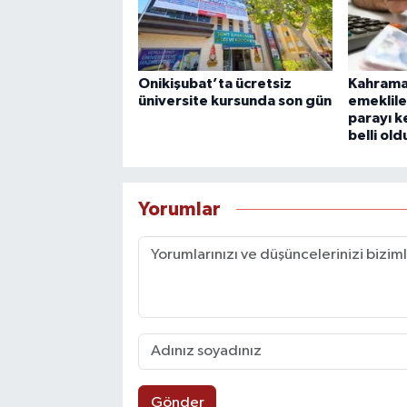
Onikişubat’ta ücretsiz
Kahrama
üniversite kursunda son gün
emeklile
parayı k
belli old
Yorumlar
Gönder