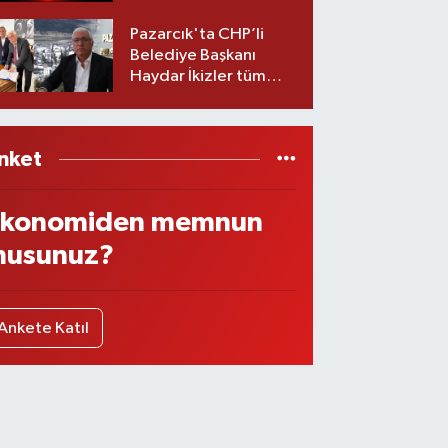
Belediyesinde iki
görev değişikliği!
Pazarcık'ta CHP’li
Belediye Başkanı
Haydar İkizler tüm
ekibiyle istifa etti! İşte
yeni partisi
nket
konomiden memnun
usunuz?
Ankete Katıl