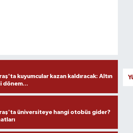
ş'ta kuyumcular kazan kaldıracak: Altın
Y
i dönem...
ş'ta üniversiteye hangi otobüs gider?
atları