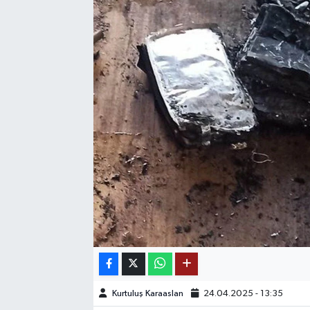
SAĞLIK
EĞİTİM
BÖLGE
KEŞFET
POPÜLER
DÜNYA
TREND
MEDYA
Kurtuluş Karaaslan
24.04.2025 - 13:35
OTOMOTİV