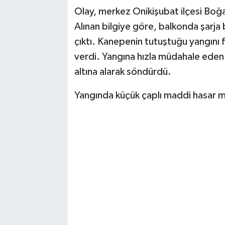
Olay, merkez Onikişubat ilçesi Boğa
TEKNOLOJİ
Alınan bilgiye göre, balkonda şarja b
çıktı. Kanepenin tutuştuğu yangını f
YAŞAM
verdi. Yangına hızla müdahale eden 
altına alarak söndürdü.
KÜLTÜR SANAT
Yangında küçük çaplı maddi hasar 