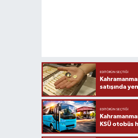
EDITÖRÜN SEÇTIĞI
Kahramanmara
satışında yen
EDITÖRÜN SEÇTIĞI
Kahramanmara
KSÜ otobüs h