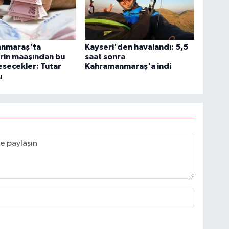
nmaraş'ta
Kayseri'den havalandı: 5,5
rin maaşından bu
saat sonra
esecekler: Tutar
Kahramanmaraş'a indi
u