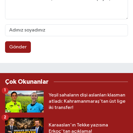
Gönder
Çok Okunanlar
1
Yeşil sahaların dişi aslanları klasman
atladı: Kahramanmaraş’tan üst lige
iki transfer!
2
Karaaslan'ın Tekke yazısına
Erkoç'tan açıklama!