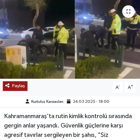
SAĞLIK
EĞİTİM
BÖLGE
KEŞFET
POPÜLER
Paylaş
-
+
A
A
DÜNYA
Kurtuluş Karaaslan
24.03.2025 - 18:00
TREND
Kahramanmaraş'ta rutin kimlik kontrolü sırasında
MEDYA
gergin anlar yaşandı. Güvenlik güçlerine karşı
agresif tavırlar sergileyen bir şahıs, "Siz
OTOMOTİV