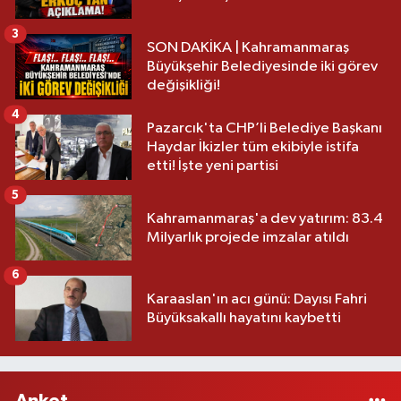
3
SON DAKİKA | Kahramanmaraş
Büyükşehir Belediyesinde iki görev
değişikliği!
4
Pazarcık'ta CHP’li Belediye Başkanı
Haydar İkizler tüm ekibiyle istifa
etti! İşte yeni partisi
5
Kahramanmaraş'a dev yatırım: 83.4
Milyarlık projede imzalar atıldı
6
Karaaslan'ın acı günü: Dayısı Fahri
Büyüksakallı hayatını kaybetti