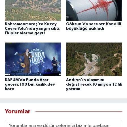
Kahramanmaraş'ta Kuzey
Göksun'da sarsıntı: Kandilli
Çevre Yolu'nda yangın çıktı:
büyüklüğü açıkladı
Ekipler alarma geçti
KAFUM’da Funda Arar
Andırın’ın ulaşımını
gecesi: 100 bin kişilik dev
değiştirecek 10 milyon TL’lik
koro
yatırım
Yorumlar