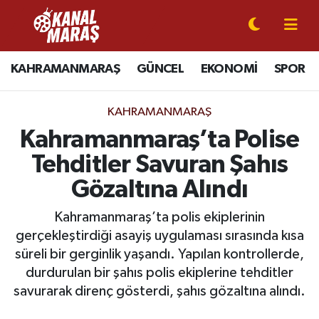
CANLI YAYIN
Kahramanmaraş Nöbetçi Eczaneler
KAHRAMANMARAŞ
GÜNCEL
EKONOMİ
SPOR
KAHRAMANMARAŞ
Kahramanmaraş Hava Durumu
KAHRAMANMARAŞ
GÜNCEL
Kahramanmaraş Namaz Vakitleri
Kahramanmaraş’ta Polise
Tehditler Savuran Şahıs
SPOR
Kahramanmaraş Trafik Yoğunluk Haritası
Gözaltına Alındı
SİYASET
Süper Lig Puan Durumu ve Fikstür
Kahramanmaraş’ta polis ekiplerinin
gerçekleştirdiği asayiş uygulaması sırasında kısa
EKONOMİ
Tüm Manşetler
süreli bir gerginlik yaşandı. Yapılan kontrollerde,
durdurulan bir şahıs polis ekiplerine tehditler
GÜNDEM
Son Dakika Haberleri
savurarak direnç gösterdi, şahıs gözaltına alındı.
MAGAZİN
Haber Arşivi