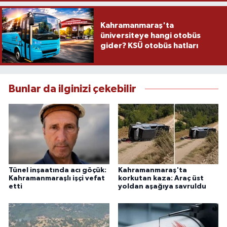
Kahramanmaraş'ta
üniversiteye hangi otobüs
gider? KSÜ otobüs hatları
Bunlar da ilginizi çekebilir
Tünel inşaatında acı göçük:
Kahramanmaraş'ta
Kahramanmaraşlı işçi vefat
korkutan kaza: Araç üst
etti
yoldan aşağıya savruldu