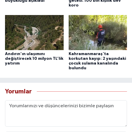
büyüklüğü açıkladı
gecesi: 100 bin kişilik dev
koro
Andırın’ın ulaşımını
Kahramanmaraş'ta
değiştirecek 10 milyon TL’lik
korkutan kayıp: 2 yaşındaki
yatırım
çocuk sulama kanalında
bulundu
Yorumlar