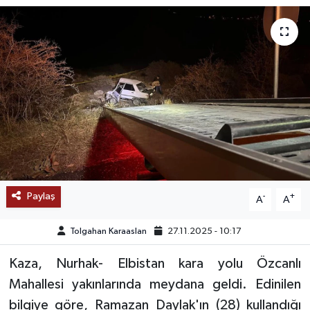
SAĞLIK
EĞİTİM
BÖLGE
KEŞFET
POPÜLER
Paylaş
-
+
A
A
DÜNYA
Tolgahan Karaaslan
27.11.2025 - 10:17
TREND
Kaza, Nurhak- Elbistan kara yolu Özcanlı
MEDYA
Mahallesi yakınlarında meydana geldi. Edinilen
bilgiye göre, Ramazan Daylak'ın (28) kullandığı
OTOMOTİV