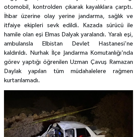
otomobil, kontrolden çıkarak kayalıklara çarptı.
TEKNOLOJİ
İhbar üzerine olay yerine jandarma, sağlık ve
itfaiye ekipleri sevk edildi. Kazada sürücü ile
YAŞAM
hamile olan eşi Elmas Dalyak yaralandı. Yaralı eşi,
ambulansla Elbistan Devlet Hastanesi'ne
KÜLTÜR SANAT
kaldırıldı. Nurhak İlçe Jandarma Komutanlığı'nda
görev yaptığı öğrenilen Uzman Çavuş Ramazan
Daylak yapılan tüm müdahalelere rağmen
kurtarılamadı.