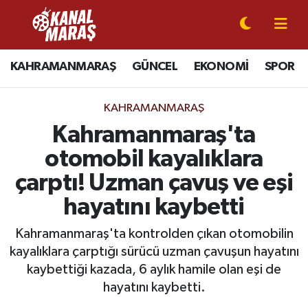
CANLI YAYIN
Kahramanmaraş Nöbetçi Eczaneler
KAHRAMANMARAŞ
GÜNCEL
EKONOMİ
SPOR
KAHRAMANMARAŞ
Kahramanmaraş Hava Durumu
KAHRAMANMARAŞ
GÜNCEL
Kahramanmaraş Namaz Vakitleri
Kahramanmaraş'ta
otomobil kayalıklara
SPOR
Kahramanmaraş Trafik Yoğunluk Haritası
çarptı! Uzman çavuş ve eşi
SİYASET
Süper Lig Puan Durumu ve Fikstür
hayatını kaybetti
EKONOMİ
Tüm Manşetler
Kahramanmaraş'ta kontrolden çıkan otomobilin
kayalıklara çarptığı sürücü uzman çavuşun hayatını
GÜNDEM
Son Dakika Haberleri
kaybettiği kazada, 6 aylık hamile olan eşi de
hayatını kaybetti.
MAGAZİN
Haber Arşivi