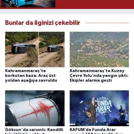
Bunlar da ilginizi çekebilir
Kahramanmaraş'ta
Kahramanmaraş'ta Kuzey
korkutan kaza: Araç üst
Çevre Yolu'nda yangın çıktı:
yoldan aşağıya savruldu
Ekipler alarma geçti
Göksun'da sarsıntı: Kandilli
KAFUM’da Funda Arar