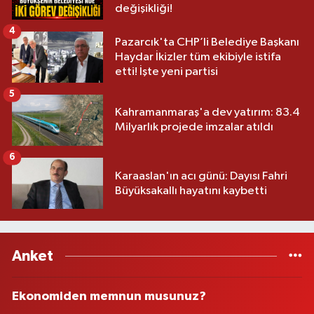
değişikliği!
4
Pazarcık'ta CHP’li Belediye Başkanı
Haydar İkizler tüm ekibiyle istifa
etti! İşte yeni partisi
5
Kahramanmaraş'a dev yatırım: 83.4
Milyarlık projede imzalar atıldı
6
Karaaslan'ın acı günü: Dayısı Fahri
Büyüksakallı hayatını kaybetti
Anket
Ekonomiden memnun musunuz?