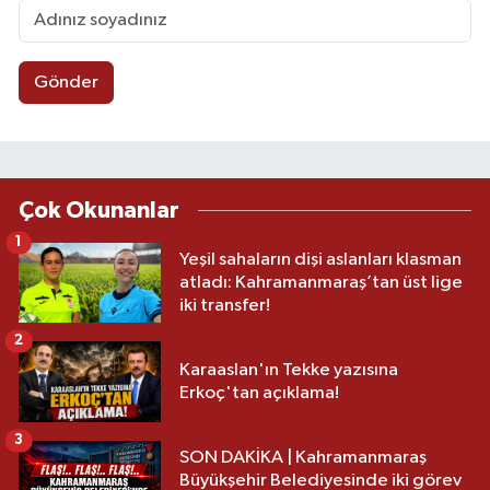
Gönder
Çok Okunanlar
1
Yeşil sahaların dişi aslanları klasman
atladı: Kahramanmaraş’tan üst lige
iki transfer!
2
Karaaslan'ın Tekke yazısına
Erkoç'tan açıklama!
3
SON DAKİKA | Kahramanmaraş
Büyükşehir Belediyesinde iki görev