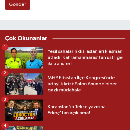
Gönder
Çok Okunanlar
1
Yeşil sahaların dişi aslanları klasman
atladı: Kahramanmaraş’tan üst lige
iki transfer!
2
MHP Elbistan İlçe Kongresi’nde
adaylık krizi: Salon önünde biber
gazlı müdahale
3
Karaaslan'ın Tekke yazısına
Erkoç'tan açıklama!
4