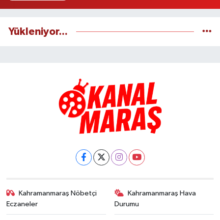
Yükleniyor...
Kahramanmaraş Nöbetçi
Kahramanmaraş Hava
Eczaneler
Durumu