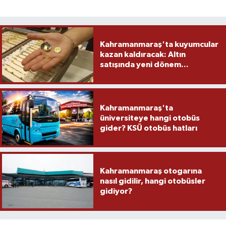
Kahramanmaraş'ta kuyumcular
kazan kaldıracak: Altın
satışında yeni dönem...
Kahramanmaraş'ta
üniversiteye hangi otobüs
gider? KSÜ otobüs hatları
Kahramanmaraş otogarına
nasıl gidilir, hangi otobüsler
gidiyor?