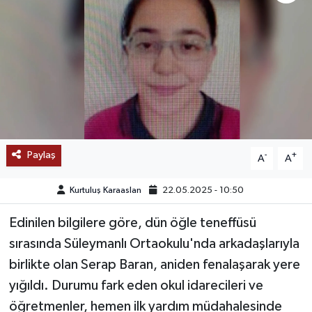
SAĞLIK
EĞİTİM
BÖLGE
KEŞFET
Paylaş
-
+
A
A
POPÜLER
Kurtuluş Karaaslan
22.05.2025 - 10:50
DÜNYA
Edinilen bilgilere göre, dün öğle teneffüsü
TREND
sırasında Süleymanlı Ortaokulu'nda arkadaşlarıyla
birlikte olan Serap Baran, aniden fenalaşarak yere
MEDYA
yığıldı. Durumu fark eden okul idarecileri ve
öğretmenler, hemen ilk yardım müdahalesinde
OTOMOTİV