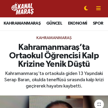
CANLI YAYIN
Kahramanmaraş Nöbetçi Eczaneler
KAHRAMANMARAŞ
GÜNCEL
EKONOMİ
SPOR
KAHRAMANMARAŞ
Kahramanmaraş Hava Durumu
KAHRAMANMARAŞ
GÜNCEL
Kahramanmaraş Namaz Vakitleri
Kahramanmaraş’ta
Ortaokul Öğrencisi Kalp
SPOR
Kahramanmaraş Trafik Yoğunluk Haritası
Krizine Yenik Düştü
SİYASET
Süper Lig Puan Durumu ve Fikstür
Kahramanmaraş’ta ortaokula giden 13 Yaşındaki
Serap Baran, okulda teneffüsü sırasında kalp krizi
EKONOMİ
Tüm Manşetler
geçirerek hayatını kaybetti.
GÜNDEM
Son Dakika Haberleri
MAGAZİN
Haber Arşivi