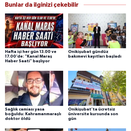
Bunlar da ilginizi çekebilir
Hafta içi her gün 13.00 ve
Onikişubat gündüz
17.00’de: "Kanal Maraş
bakımevi kayıtları başladı
Haber Saati" başlıyor
Sağlık camiası yasa
Onikişubat’ta ücretsiz
boğuldu: Kahramanmaraşlı
üniversite kursunda son
doktor öldü
gün