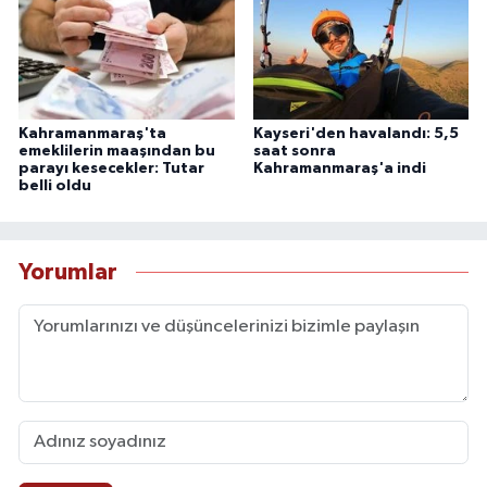
Kahramanmaraş'ta
Kayseri'den havalandı: 5,5
emeklilerin maaşından bu
saat sonra
parayı kesecekler: Tutar
Kahramanmaraş'a indi
belli oldu
Yorumlar