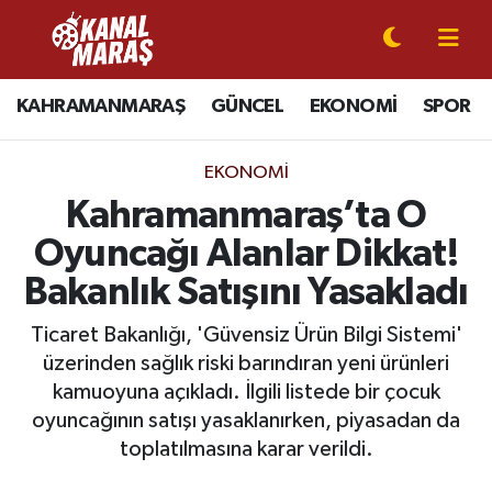
CANLI YAYIN
Kahramanmaraş Nöbetçi Eczaneler
KAHRAMANMARAŞ
GÜNCEL
EKONOMİ
SPOR
KAHRAMANMARAŞ
Kahramanmaraş Hava Durumu
EKONOMI
GÜNCEL
Kahramanmaraş Namaz Vakitleri
Kahramanmaraş’ta O
Oyuncağı Alanlar Dikkat!
SPOR
Kahramanmaraş Trafik Yoğunluk Haritası
Bakanlık Satışını Yasakladı
SİYASET
Süper Lig Puan Durumu ve Fikstür
Ticaret Bakanlığı, 'Güvensiz Ürün Bilgi Sistemi'
üzerinden sağlık riski barındıran yeni ürünleri
EKONOMİ
Tüm Manşetler
kamuoyuna açıkladı. İlgili listede bir çocuk
oyuncağının satışı yasaklanırken, piyasadan da
GÜNDEM
Son Dakika Haberleri
toplatılmasına karar verildi.
MAGAZİN
Haber Arşivi