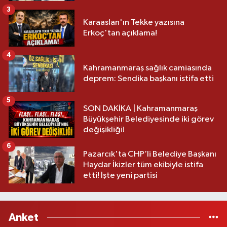
3
Karaaslan'ın Tekke yazısına
Erkoç'tan açıklama!
4
Kahramanmaraş sağlık camiasında
deprem: Sendika başkanı istifa etti
5
SON DAKİKA | Kahramanmaraş
Büyükşehir Belediyesinde iki görev
değişikliği!
6
Pazarcık'ta CHP’li Belediye Başkanı
Haydar İkizler tüm ekibiyle istifa
etti! İşte yeni partisi
Anket