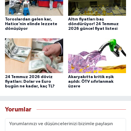
Toroslardan gelen kar,
Altın fiyatları baş
Hatice’nin elinde lezzete
döndürüyor! 24 Temmuz
dönüşüyor
2026 güncel fiyat listesi
24 Temmuz 2026 döviz
Akaryakıtta kritik eşik
fiyatları: Dolar ve Euro
aşıldı: ÖTV sıfırlanmak
bugün ne kadar, kaç TL?
üzere
Yorumlar