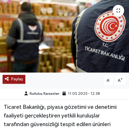
SAĞLIK
EĞİTİM
BÖLGE
KEŞFET
POPÜLER
Paylaş
-
+
A
A
DÜNYA
Kurtuluş Karaaslan
11.05.2025 - 12:38
TREND
Ticaret Bakanlığı, piyasa gözetimi ve denetimi
MEDYA
faaliyeti gerçekleştiren yetkili kuruluşlar
tarafından güvensizliği tespit edilen ürünleri
OTOMOTİV