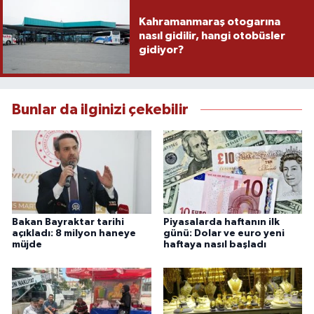
Kahramanmaraş otogarına
nasıl gidilir, hangi otobüsler
gidiyor?
Bunlar da ilginizi çekebilir
Bakan Bayraktar tarihi
Piyasalarda haftanın ilk
açıkladı: 8 milyon haneye
günü: Dolar ve euro yeni
müjde
haftaya nasıl başladı