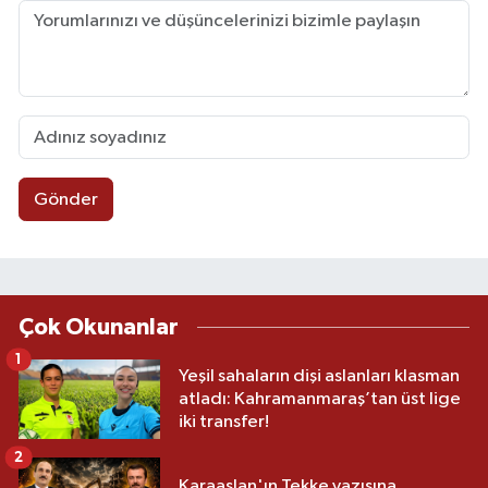
Gönder
Çok Okunanlar
1
Yeşil sahaların dişi aslanları klasman
atladı: Kahramanmaraş’tan üst lige
iki transfer!
2
Karaaslan'ın Tekke yazısına