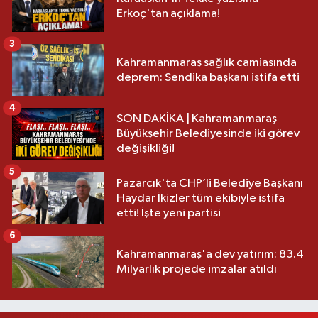
Erkoç'tan açıklama!
3
Kahramanmaraş sağlık camiasında
deprem: Sendika başkanı istifa etti
4
SON DAKİKA | Kahramanmaraş
Büyükşehir Belediyesinde iki görev
değişikliği!
5
Pazarcık'ta CHP’li Belediye Başkanı
Haydar İkizler tüm ekibiyle istifa
etti! İşte yeni partisi
6
Kahramanmaraş'a dev yatırım: 83.4
Milyarlık projede imzalar atıldı