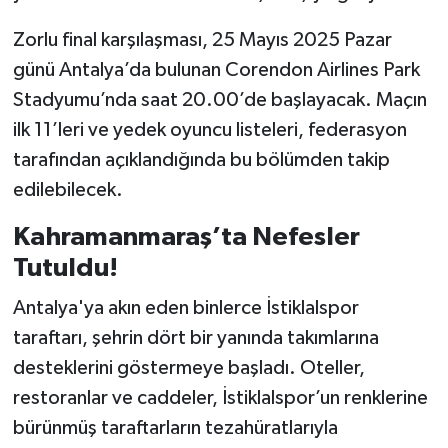
Zorlu final karşılaşması, 25 Mayıs 2025 Pazar
TEKNOLOJİ
günü Antalya’da bulunan Corendon Airlines Park
YAŞAM
Stadyumu’nda saat 20.00’de başlayacak. Maçın
ilk 11’leri ve yedek oyuncu listeleri, federasyon
KÜLTÜR SANAT
tarafından açıklandığında bu bölümden takip
edilebilecek.
Kahramanmaraş’ta Nefesler
Tutuldu!
Antalya'ya akın eden binlerce İstiklalspor
taraftarı, şehrin dört bir yanında takımlarına
desteklerini göstermeye başladı. Oteller,
restoranlar ve caddeler, İstiklalspor’un renklerine
bürünmüş taraftarların tezahüratlarıyla