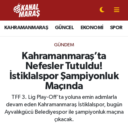
CANLI YAYIN
Kahramanmaraş Nöbetçi Eczaneler
KAHRAMANMARAŞ
GÜNCEL
EKONOMİ
SPOR
KAHRAMANMARAŞ
Kahramanmaraş Hava Durumu
GÜNDEM
GÜNCEL
Kahramanmaraş Namaz Vakitleri
Kahramanmaraş’ta
Nefesler Tutuldu!
SPOR
Kahramanmaraş Trafik Yoğunluk Haritası
İstiklalspor Şampiyonluk
SİYASET
Süper Lig Puan Durumu ve Fikstür
Maçında
EKONOMİ
Tüm Manşetler
TFF 3. Lig Play-Off’ta yoluna emin adımlarla
devam eden Kahramanmaraş İstiklalspor, bugün
GÜNDEM
Son Dakika Haberleri
Ayvalıkgücü Belediyespor ile şampiyonluk maçına
çıkacak.
MAGAZİN
Haber Arşivi