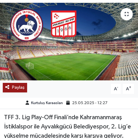
SAĞLIK
EĞİTİM
BÖLGE
KEŞFET
POPÜLER
Paylaş
-
+
A
A
DÜNYA
Kurtuluş Karaaslan
25.05.2025 - 12:27
TREND
TFF 3. Lig Play-Off Finali’nde Kahramanmaraş
MEDYA
İstiklalspor ile Ayvalıkgücü Belediyespor, 2. Lig’e
yükselme mücadelesinde karşı karşıya geliyor.
OTOMOTİV