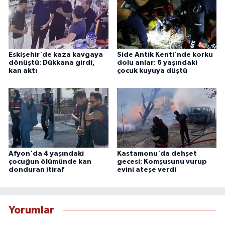
Eskişehir'de kaza kavgaya
Side Antik Kenti'nde korku
dönüştü: Dükkana girdi,
dolu anlar: 6 yaşındaki
kan aktı
çocuk kuyuya düştü
Afyon'da 4 yaşındaki
Kastamonu'da dehşet
çocuğun ölümünde kan
gecesi: Komşusunu vurup
donduran itiraf
evini ateşe verdi
Yorumlar