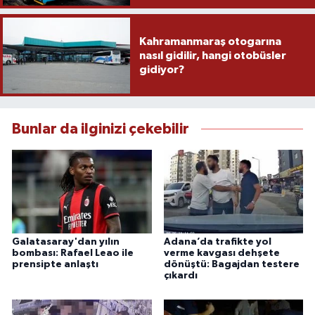
Kahramanmaraş otogarına
nasıl gidilir, hangi otobüsler
gidiyor?
Bunlar da ilginizi çekebilir
Galatasaray'dan yılın
Adana’da trafikte yol
bombası: Rafael Leao ile
verme kavgası dehşete
prensipte anlaştı
dönüştü: Bagajdan testere
çıkardı