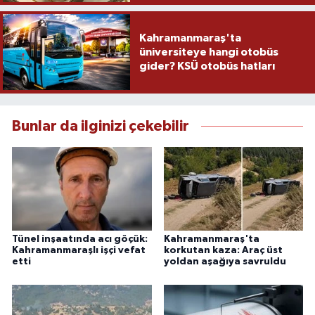
Kahramanmaraş'ta
üniversiteye hangi otobüs
gider? KSÜ otobüs hatları
Bunlar da ilginizi çekebilir
Tünel inşaatında acı göçük:
Kahramanmaraş'ta
Kahramanmaraşlı işçi vefat
korkutan kaza: Araç üst
etti
yoldan aşağıya savruldu