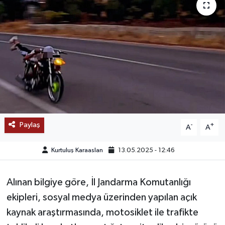
SAĞLIK
EĞİTİM
BÖLGE
KEŞFET
POPÜLER
Paylaş
-
+
A
A
DÜNYA
Kurtuluş Karaaslan
13.05.2025 - 12:46
TREND
Alınan bilgiye göre, İl Jandarma Komutanlığı
ekipleri, sosyal medya üzerinden yapılan açık
MEDYA
kaynak araştırmasında, motosiklet ile trafikte
OTOMOTİV