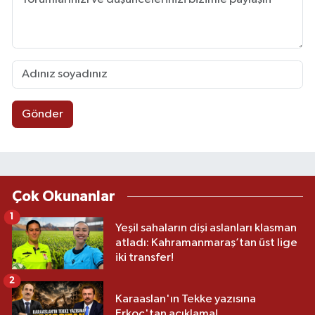
Gönder
Çok Okunanlar
1
Yeşil sahaların dişi aslanları klasman
atladı: Kahramanmaraş’tan üst lige
iki transfer!
2
Karaaslan'ın Tekke yazısına
Erkoç'tan açıklama!