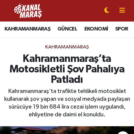
CANLI YAYIN
Kahramanmaraş Nöbetçi Eczaneler
KAHRAMANMARAŞ
GÜNCEL
EKONOMİ
SPOR
KAHRAMANMARAŞ
Kahramanmaraş Hava Durumu
KAHRAMANMARAŞ
GÜNCEL
Kahramanmaraş Namaz Vakitleri
Kahramanmaraş’ta
Motosikletli Şov Pahalıya
SPOR
Kahramanmaraş Trafik Yoğunluk Haritası
Patladı
SİYASET
Süper Lig Puan Durumu ve Fikstür
Kahramanmaraş’ta trafikte tehlikeli motosiklet
kullanarak şov yapan ve sosyal medyada paylaşan
EKONOMİ
Tüm Manşetler
sürücüye 19 bin 684 lira cezai işlem uygulandı,
GÜNDEM
Son Dakika Haberleri
ehliyetine de daimi el konuldu.
MAGAZİN
Haber Arşivi