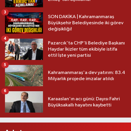
3
SON DAKİKA | Kahramanmaraş
Büyükşehir Belediyesinde iki görev
değişikliği!
4
Pazarcık'ta CHP’li Belediye Başkanı
Haydar İkizler tüm ekibiyle istifa
etti! İşte yeni partisi
5
Kahramanmaraş'a dev yatırım: 83.4
Milyarlık projede imzalar atıldı
6
Karaaslan'ın acı günü: Dayısı Fahri
Büyüksakallı hayatını kaybetti