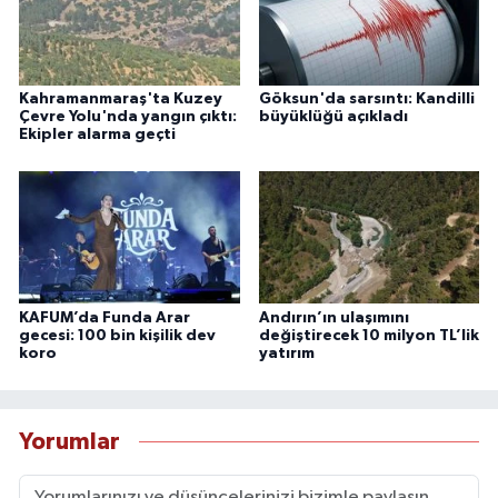
Kahramanmaraş'ta Kuzey
Göksun'da sarsıntı: Kandilli
Çevre Yolu'nda yangın çıktı:
büyüklüğü açıkladı
Ekipler alarma geçti
KAFUM’da Funda Arar
Andırın’ın ulaşımını
gecesi: 100 bin kişilik dev
değiştirecek 10 milyon TL’lik
koro
yatırım
Yorumlar