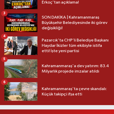
Erkoç'tan açıklama!
3
SON DAKİKA | Kahramanmaraş
Büyükşehir Belediyesinde iki görev
değişikliği!
4
Pazarcık'ta CHP’li Belediye Başkanı
Haydar İkizler tüm ekibiyle istifa
etti! İşte yeni partisi
5
Kahramanmaraş'a dev yatırım: 83.4
Milyarlık projede imzalar atıldı
6
Kahramanmaraş'ta çevre skandalı:
Küçük takipçi ifşa etti