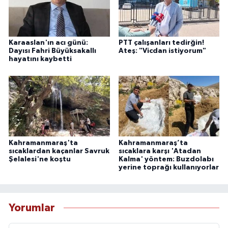
Karaaslan'ın acı günü:
PTT çalışanları tedirğin!
Dayısı Fahri Büyüksakallı
Ateş: "Vicdan istiyorum"
hayatını kaybetti
Kahramanmaraş'ta
Kahramanmaraş’ta
sıcaklardan kaçanlar Savruk
sıcaklara karşı 'Atadan
Şelalesi'ne koştu
Kalma' yöntem: Buzdolabı
yerine toprağı kullanıyorlar
Yorumlar