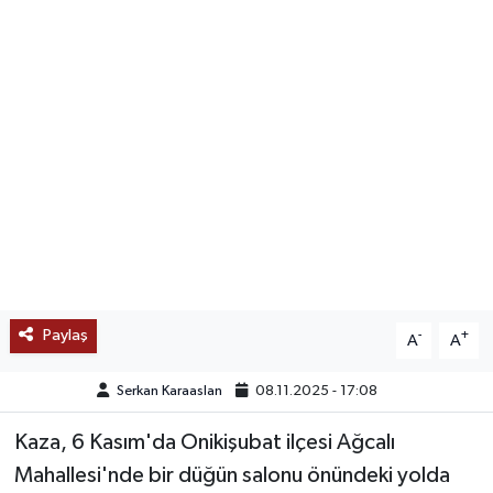
SAĞLIK
EĞİTİM
BÖLGE
KEŞFET
POPÜLER
DÜNYA
Paylaş
-
+
A
A
TREND
Serkan Karaaslan
08.11.2025 - 17:08
MEDYA
Kaza, 6 Kasım'da Onikişubat ilçesi Ağcalı
Mahallesi'nde bir düğün salonu önündeki yolda
OTOMOTİV