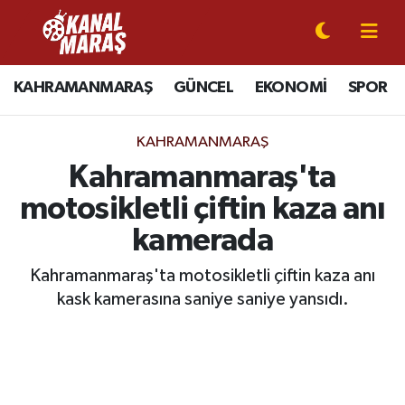
CANLI YAYIN
Kahramanmaraş Nöbetçi Eczaneler
KAHRAMANMARAŞ
GÜNCEL
EKONOMİ
SPOR
KAHRAMANMARAŞ
Kahramanmaraş Hava Durumu
KAHRAMANMARAŞ
GÜNCEL
Kahramanmaraş Namaz Vakitleri
Kahramanmaraş'ta
motosikletli çiftin kaza anı
SPOR
Kahramanmaraş Trafik Yoğunluk Haritası
kamerada
SİYASET
Süper Lig Puan Durumu ve Fikstür
Kahramanmaraş'ta motosikletli çiftin kaza anı
kask kamerasına saniye saniye yansıdı.
EKONOMİ
Tüm Manşetler
GÜNDEM
Son Dakika Haberleri
MAGAZİN
Haber Arşivi