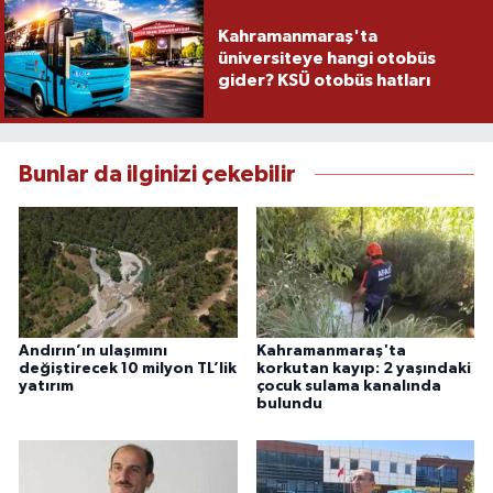
Kahramanmaraş'ta
üniversiteye hangi otobüs
gider? KSÜ otobüs hatları
Bunlar da ilginizi çekebilir
Andırın’ın ulaşımını
Kahramanmaraş'ta
değiştirecek 10 milyon TL’lik
korkutan kayıp: 2 yaşındaki
yatırım
çocuk sulama kanalında
bulundu