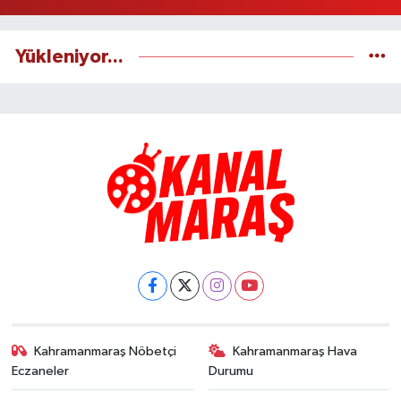
Yükleniyor...
Kahramanmaraş Nöbetçi
Kahramanmaraş Hava
Eczaneler
Durumu