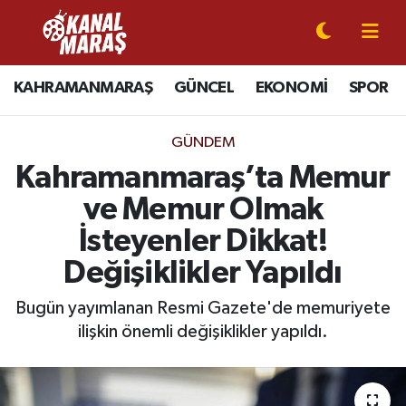
CANLI YAYIN
Kahramanmaraş Nöbetçi Eczaneler
KAHRAMANMARAŞ
GÜNCEL
EKONOMİ
SPOR
KAHRAMANMARAŞ
Kahramanmaraş Hava Durumu
GÜNDEM
GÜNCEL
Kahramanmaraş Namaz Vakitleri
Kahramanmaraş’ta Memur
ve Memur Olmak
SPOR
Kahramanmaraş Trafik Yoğunluk Haritası
İsteyenler Dikkat!
SİYASET
Süper Lig Puan Durumu ve Fikstür
Değişiklikler Yapıldı
EKONOMİ
Tüm Manşetler
Bugün yayımlanan Resmi Gazete'de memuriyete
ilişkin önemli değişiklikler yapıldı.
GÜNDEM
Son Dakika Haberleri
MAGAZİN
Haber Arşivi