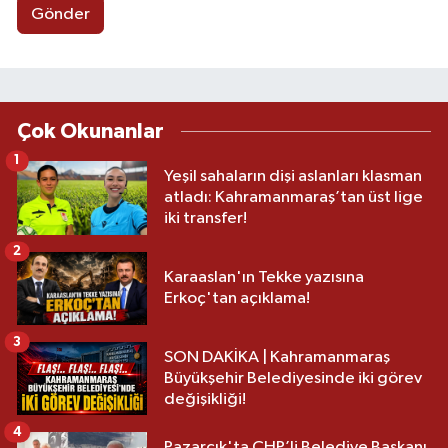
Gönder
Çok Okunanlar
1
Yeşil sahaların dişi aslanları klasman
atladı: Kahramanmaraş’tan üst lige
iki transfer!
2
Karaaslan'ın Tekke yazısına
Erkoç'tan açıklama!
3
SON DAKİKA | Kahramanmaraş
Büyükşehir Belediyesinde iki görev
değişikliği!
4
Pazarcık'ta CHP’li Belediye Başkanı