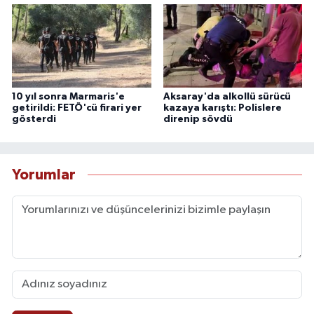
10 yıl sonra Marmaris'e
Aksaray'da alkollü sürücü
getirildi: FETÖ'cü firari yer
kazaya karıştı: Polislere
gösterdi
direnip sövdü
Yorumlar