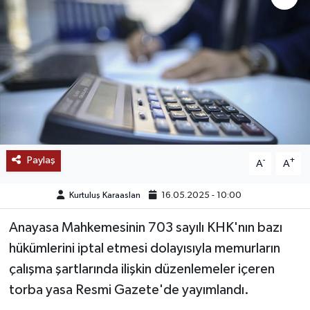
SAĞLIK
EĞİTİM
BÖLGE
KEŞFET
Paylaş
-
+
A
A
POPÜLER
Kurtuluş Karaaslan
16.05.2025 - 10:00
DÜNYA
Anayasa Mahkemesinin 703 sayılı KHK'nın bazı
TREND
hükümlerini iptal etmesi dolayısıyla memurların
çalışma şartlarında ilişkin düzenlemeler içeren
MEDYA
torba yasa Resmi Gazete'de yayımlandı.
OTOMOTİV