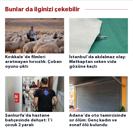
Bunlar da ilginizi çekebilir
Kırıkkale'de filmleri
İstanbul'da akılalmaz olay:
aratmayan hırsızlık: Çoban
Matkaptan seken vida
oyunu çıktı
gözüne kaçtı
Şanlıurfa’da hastane
Adana'da oto tamircisinde
bahçesinde dehşet: 1'i
sır ölüm: Genç kadın ve
çocuk 2 yaralı
esnaf ölü bulundu