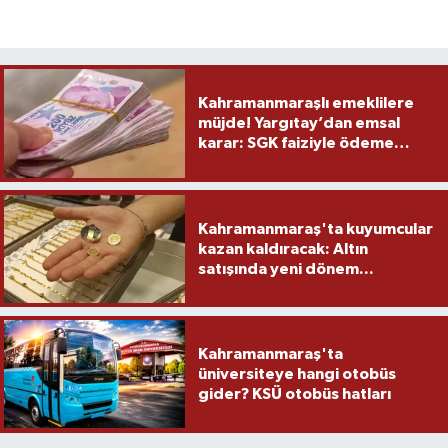
Kahramanmaraşlı emeklilere
müjde! Yargıtay’dan emsal
karar: SGK faiziyle ödeme
yapacak
Kahramanmaraş'ta kuyumcular
kazan kaldıracak: Altın
satışında yeni dönem...
Kahramanmaraş'ta
üniversiteye hangi otobüs
gider? KSÜ otobüs hatları