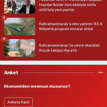
Haydar İkizler tüm ekibiyle istifa
etti! İşte yeni partisi
5
Kahramanmaraş'a dev yatırım: 83.4
Milyarlık projede imzalar atıldı
6
Kahramanmaraş'ta çevre skandalı:
Küçük takipçi ifşa etti
Anket
Ekonomiden memnun musunuz?
Ankete Katıl