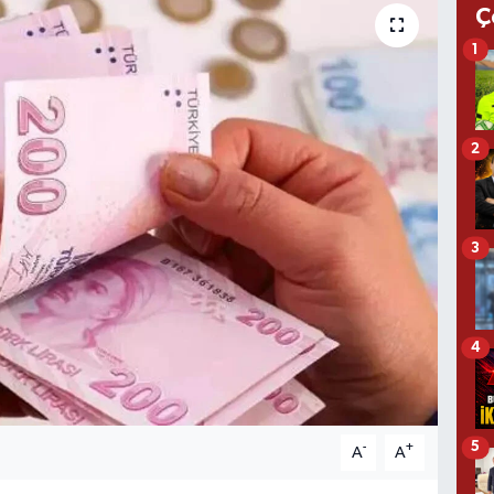
Ç
1
2
3
4
5
-
+
A
A