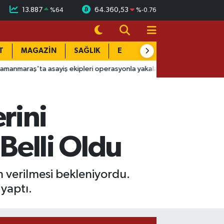
13.887
64.360,53
%
64
%
-0.76
T
MAGAZİN
SAĞLIK
EĞİTİM
YAŞAM
DÜN
 asayiş ekipleri operasyonla yakaladı
14:51
Başkan Görgel müjde
rini
 Belli Oldu
n verilmesi bekleniyordu.
yaptı.