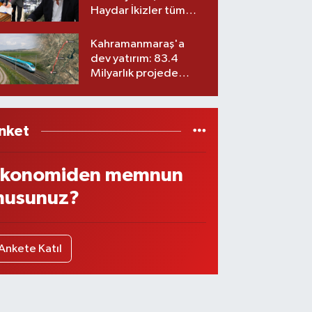
Haydar İkizler tüm
ekibiyle istifa etti! İşte
yeni partisi
Kahramanmaraş'a
dev yatırım: 83.4
Milyarlık projede
imzalar atıldı
nket
konomiden memnun
usunuz?
Ankete Katıl