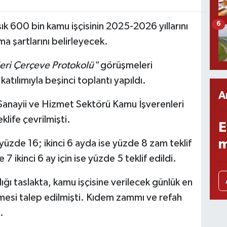
6
k 600 bin kamu işçisinin 2025-2026 yıllarını
a şartlarını belirleyecek.
eri Çerçeve Protokolü"
görüşmeleri
katılımıyla beşinci toplantı yapıldı.
A
Sanayii ve Hizmet Sektörü Kamu İşverenleri
klife çevrilmişti.
E
m
ay yüzde 16; ikinci 6 ayda ise yüzde 8 zam teklif
e 7 ikinci 6 ay için ise yüzde 5 teklif edildi.
ğı taslakta, kamu işçisine verilecek günlük en
lmesi talep edilmişti. Kıdem zammı ve refah
.