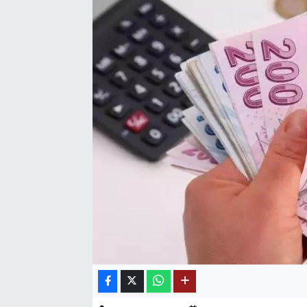
SAĞLIK
EĞİTİM
BÖLGE
KEŞFET
POPÜLER
DÜNYA
TREND
MEDYA
OTOMOTİV