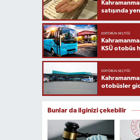
Kahramanmara
satışında yen
EDITÖRÜN SEÇTIĞI
Kahramanmara
KSÜ otobüs h
EDITÖRÜN SEÇTIĞI
Kahramanmaraş
otobüsler gi
Bunlar da ilginizi çekebilir