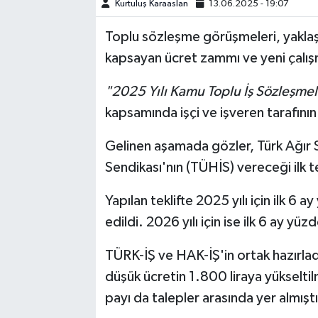
Kurtuluş Karaaslan
13.06.2025 - 19:07
TEKNOLOJİ
Toplu sözleşme görüşmeleri, yaklaşı
kapsayan ücret zammı ve yeni çalışm
YAŞAM
"2025 Yılı Kamu Toplu İş Sözleşmel
KÜLTÜR SANAT
kapsamında işçi ve işveren tarafının 
Gelinen aşamada gözler, Türk Ağır 
Sendikası'nın (TÜHİS) vereceği ilk te
Yapılan teklifte 2025 yılı için ilk 6 
edildi. 2026 yılı için ise ilk 6 ay yüzd
TÜRK-İŞ ve HAK-İŞ'in ortak hazırladı
düşük ücretin 1.800 liraya yükselti
payı da talepler arasında yer almıştı