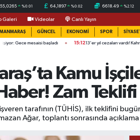
55,0265
64,1897
6618.49
%
0.01
%
0.02
%
2.12
o Galeri
Videolar
Canlı Yayın
AMANMARAŞ
GÜNCEL
EKONOMİ
SPOR
SİYASE
esaisi başladı
15:12
13'er yıl cezaları vardı! Kahramanmaraş'ta
aş’ta Kamu İşçile
Haber! Zam Teklifi
veren tarafının (TÜHİS), ilk teklifini bugü
mazan Ağar, toplantı sonrasında açıklama 