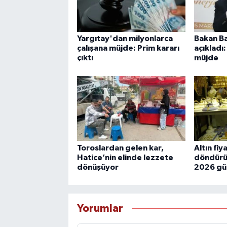
Yargıtay'dan milyonlarca
Bakan Ba
çalışana müjde: Prim kararı
açıkladı
çıktı
müjde
Toroslardan gelen kar,
Altın fiy
Hatice’nin elinde lezzete
döndürü
dönüşüyor
2026 gün
Yorumlar