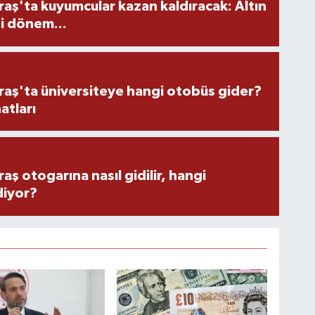
ş'ta kuyumcular kazan kaldıracak: Altın
i dönem...
ş'ta üniversiteye hangi otobüs gider?
atları
 otogarına nasıl gidilir, hangi
diyor?