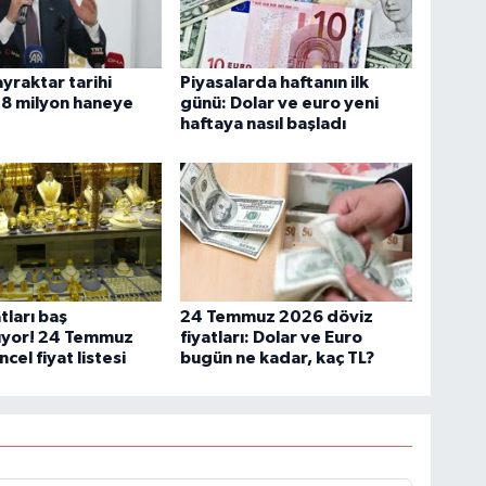
yraktar tarihi
Piyasalarda haftanın ilk
: 8 milyon haneye
günü: Dolar ve euro yeni
haftaya nasıl başladı
atları baş
24 Temmuz 2026 döviz
yor! 24 Temmuz
fiyatları: Dolar ve Euro
cel fiyat listesi
bugün ne kadar, kaç TL?