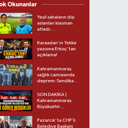
ok Okunanlar
Yeşil sahaların dişi
aslanları klasman
atladı:
Kahramanmaraş’tan
üst lige iki transfer!
Karaaslan'ın Tekke
yazısına Erkoç'tan
açıklama!
Kahramanmaraş
sağlık camiasında
deprem: Sendika
başkanı istifa etti
SON DAKİKA |
Kahramanmaraş
Büyükşehir
Belediyesinde iki
görev değişikliği!
Pazarcık'ta CHP’li
Belediye Başkanı