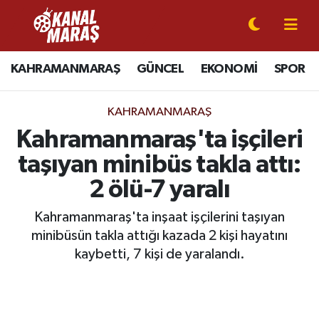
CANLI YAYIN
Kahramanmaraş Nöbetçi Eczaneler
KAHRAMANMARAŞ
GÜNCEL
EKONOMİ
SPOR
KAHRAMANMARAŞ
Kahramanmaraş Hava Durumu
KAHRAMANMARAŞ
GÜNCEL
Kahramanmaraş Namaz Vakitleri
Kahramanmaraş'ta işçileri
taşıyan minibüs takla attı:
SPOR
Kahramanmaraş Trafik Yoğunluk Haritası
2 ölü-7 yaralı
SİYASET
Süper Lig Puan Durumu ve Fikstür
Kahramanmaraş'ta inşaat işçilerini taşıyan
minibüsün takla attığı kazada 2 kişi hayatını
EKONOMİ
Tüm Manşetler
kaybetti, 7 kişi de yaralandı.
GÜNDEM
Son Dakika Haberleri
MAGAZİN
Haber Arşivi