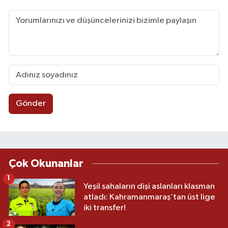
Gönder
Çok Okunanlar
1
Yeşil sahaların dişi aslanları klasman
atladı: Kahramanmaraş’tan üst lige
iki transfer!
2