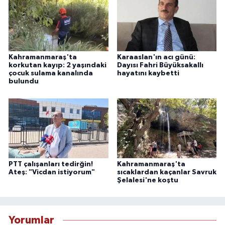
Kahramanmaraş'ta
Karaaslan'ın acı günü:
korkutan kayıp: 2 yaşındaki
Dayısı Fahri Büyüksakallı
çocuk sulama kanalında
hayatını kaybetti
bulundu
PTT çalışanları tedirğin!
Kahramanmaraş'ta
Ateş: "Vicdan istiyorum"
sıcaklardan kaçanlar Savruk
Şelalesi'ne koştu
Yorumlar