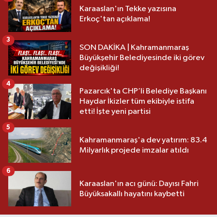
Karaaslan'ın Tekke yazısına
Erkoç'tan açıklama!
3
SON DAKİKA | Kahramanmaraş
Büyükşehir Belediyesinde iki görev
değişikliği!
4
Pazarcık'ta CHP’li Belediye Başkanı
Haydar İkizler tüm ekibiyle istifa
etti! İşte yeni partisi
5
Kahramanmaraş'a dev yatırım: 83.4
Milyarlık projede imzalar atıldı
6
Karaaslan'ın acı günü: Dayısı Fahri
Büyüksakallı hayatını kaybetti