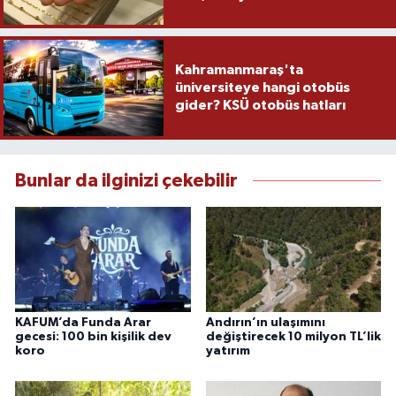
Kahramanmaraş'ta
üniversiteye hangi otobüs
gider? KSÜ otobüs hatları
Bunlar da ilginizi çekebilir
KAFUM’da Funda Arar
Andırın’ın ulaşımını
gecesi: 100 bin kişilik dev
değiştirecek 10 milyon TL’lik
koro
yatırım