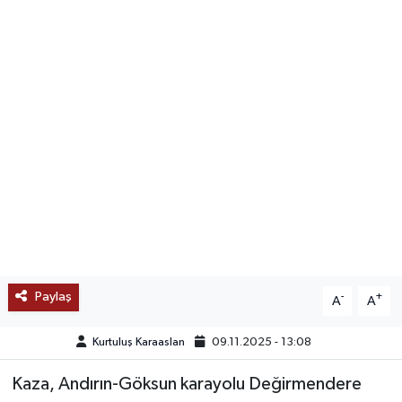
SAĞLIK
EĞİTİM
BÖLGE
KEŞFET
POPÜLER
DÜNYA
Paylaş
-
+
A
A
TREND
Kurtuluş Karaaslan
09.11.2025 - 13:08
MEDYA
Kaza, Andırın-Göksun karayolu Değirmendere
OTOMOTİV