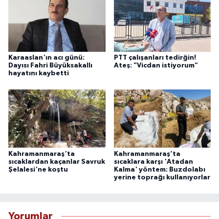
Karaaslan'ın acı günü:
PTT çalışanları tedirğin!
Dayısı Fahri Büyüksakallı
Ateş: "Vicdan istiyorum"
hayatını kaybetti
Kahramanmaraş'ta
Kahramanmaraş’ta
sıcaklardan kaçanlar Savruk
sıcaklara karşı 'Atadan
Şelalesi'ne koştu
Kalma' yöntem: Buzdolabı
yerine toprağı kullanıyorlar
Yorumlar