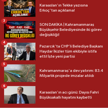
Karaaslan'ın Tekke yazısına
Erkoç'tan açıklama!
3
SON DAKİKA | Kahramanmaraş
Büyükşehir Belediyesinde iki görev
değişikliği!
4
Pazarcık'ta CHP’li Belediye Başkanı
Haydar İkizler tüm ekibiyle istifa
etti! İşte yeni partisi
5
Kahramanmaraş'a dev yatırım: 83.4
Milyarlık projede imzalar atıldı
6
Karaaslan'ın acı günü: Dayısı Fahri
Büyüksakallı hayatını kaybetti