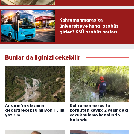
Kahramanmaraş'ta
üniversiteye hangi otobüs
gider? KSÜ otobüs hatları
Bunlar da ilginizi çekebilir
Andırın’ın ulaşımını
Kahramanmaraş'ta
değiştirecek 10 milyon TL’lik
korkutan kayıp: 2 yaşındaki
yatırım
çocuk sulama kanalında
bulundu