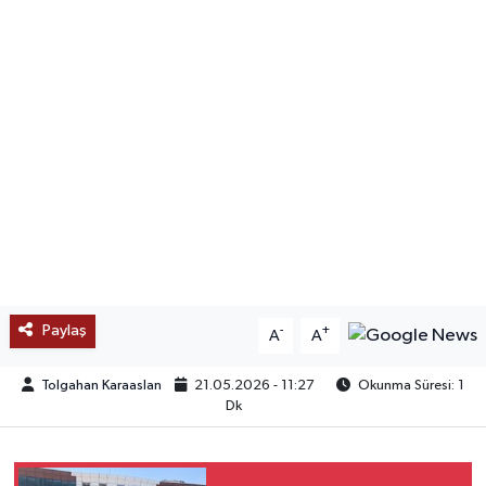
SAĞLIK
EĞİTİM
BÖLGE
KEŞFET
POPÜLER
DÜNYA
Paylaş
-
+
A
A
TREND
Tolgahan Karaaslan
21.05.2026 - 11:27
Okunma Süresi: 1
Dk
MEDYA
OTOMOTİV