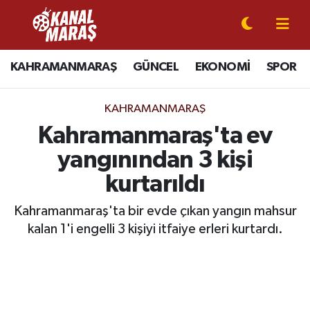
CANLI YAYIN
Kahramanmaraş Nöbetçi Eczaneler
KAHRAMANMARAŞ
GÜNCEL
EKONOMİ
SPOR
KAHRAMANMARAŞ
Kahramanmaraş Hava Durumu
KAHRAMANMARAŞ
GÜNCEL
Kahramanmaraş Namaz Vakitleri
Kahramanmaraş'ta ev
yangınından 3 kişi
SPOR
Kahramanmaraş Trafik Yoğunluk Haritası
kurtarıldı
SİYASET
Süper Lig Puan Durumu ve Fikstür
Kahramanmaraş'ta bir evde çıkan yangın mahsur
kalan 1'i engelli 3 kişiyi itfaiye erleri kurtardı.
EKONOMİ
Tüm Manşetler
GÜNDEM
Son Dakika Haberleri
MAGAZİN
Haber Arşivi