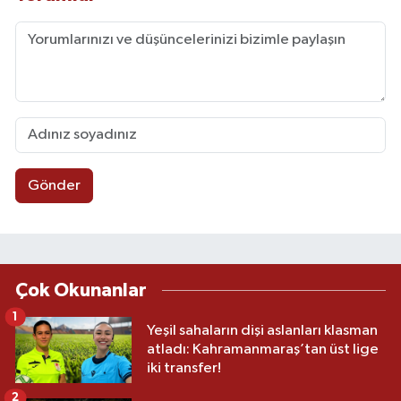
Gönder
Çok Okunanlar
1
Yeşil sahaların dişi aslanları klasman
atladı: Kahramanmaraş’tan üst lige
iki transfer!
2