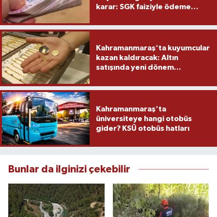
karar: SGK faiziyle ödeme
yapacak
Kahramanmaraş'ta kuyumcular
kazan kaldıracak: Altın
satışında yeni dönem...
Kahramanmaraş'ta
üniversiteye hangi otobüs
gider? KSÜ otobüs hatları
Bunlar da ilginizi çekebilir