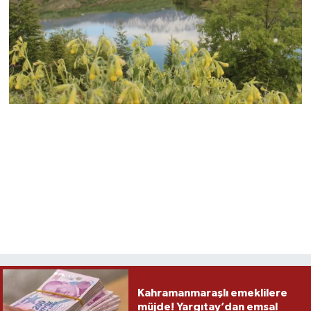
Kahramanmaraşlı emeklilere
müjde! Yargıtay’dan emsal