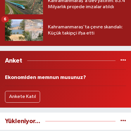
Kahramanmaraş'a dev yatırım: 83.4
Milyarlık projede imzalar atıldı
6
Kahramanmaraş'ta çevre skandalı:
Küçük takipçi ifşa etti
Anket
Ekonomiden memnun musunuz?
Ankete Katıl
Yükleniyor...