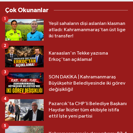
Çok Okunanlar
1
Yeşil sahaların dişi aslanları klasman
atladı: Kahramanmaraş’tan üst lige
iki transfer!
2
Karaaslan'ın Tekke yazısına
Erkoç'tan açıklama!
3
SON DAKİKA | Kahramanmaraş
Büyükşehir Belediyesinde iki görev
değişikliği!
4
Pazarcık'ta CHP’li Belediye Başkanı
Haydar İkizler tüm ekibiyle istifa
etti! İşte yeni partisi
5