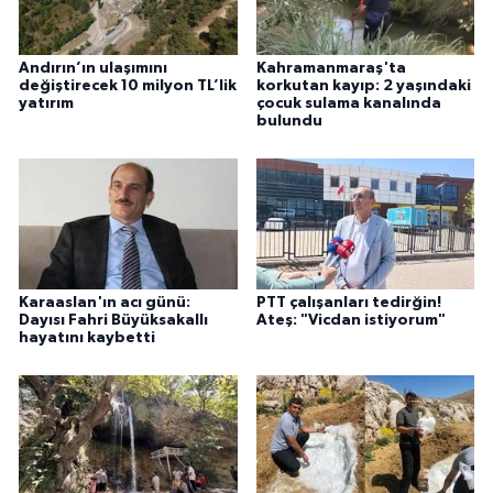
Andırın’ın ulaşımını
Kahramanmaraş'ta
değiştirecek 10 milyon TL’lik
korkutan kayıp: 2 yaşındaki
yatırım
çocuk sulama kanalında
bulundu
Karaaslan'ın acı günü:
PTT çalışanları tedirğin!
Dayısı Fahri Büyüksakallı
Ateş: "Vicdan istiyorum"
hayatını kaybetti