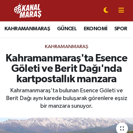
CANLI YAYIN
Kahramanmaraş Nöbetçi Eczaneler
KAHRAMANMARAŞ
GÜNCEL
EKONOMİ
SPOR
KAHRAMANMARAŞ
Kahramanmaraş Hava Durumu
KAHRAMANMARAŞ
GÜNCEL
Kahramanmaraş Namaz Vakitleri
Kahramanmaraş'ta Esence
Göleti ve Berit Dağı'nda
SPOR
Kahramanmaraş Trafik Yoğunluk Haritası
kartpostallık manzara
SİYASET
Süper Lig Puan Durumu ve Fikstür
Kahramanmaraş'ta bulunan Esence Göleti ve
Berit Dağı aynı karede buluşarak görenlere eşsiz
EKONOMİ
Tüm Manşetler
bir manzara sunuyor.
GÜNDEM
Son Dakika Haberleri
MAGAZİN
Haber Arşivi