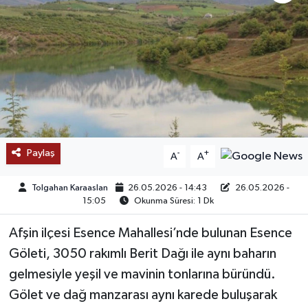
SAĞLIK
EĞİTİM
BÖLGE
KEŞFET
Paylaş
-
+
A
A
POPÜLER
Tolgahan Karaaslan
26.05.2026 - 14:43
26.05.2026 -
DÜNYA
15:05
Okunma Süresi: 1 Dk
Afşin ilçesi Esence Mahallesi’nde bulunan Esence
TREND
Göleti, 3050 rakımlı Berit Dağı ile aynı baharın
MEDYA
gelmesiyle yeşil ve mavinin tonlarına büründü.
Gölet ve dağ manzarası aynı karede buluşarak
OTOMOTİV