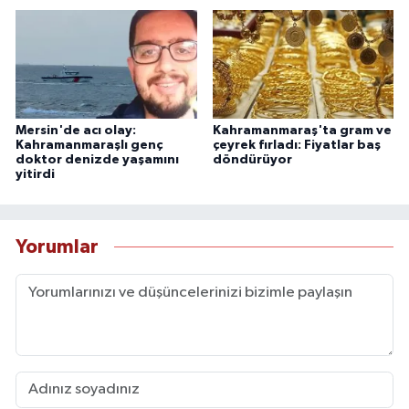
Mersin'de acı olay:
Kahramanmaraş'ta gram ve
Kahramanmaraşlı genç
çeyrek fırladı: Fiyatlar baş
doktor denizde yaşamını
döndürüyor
yitirdi
Yorumlar