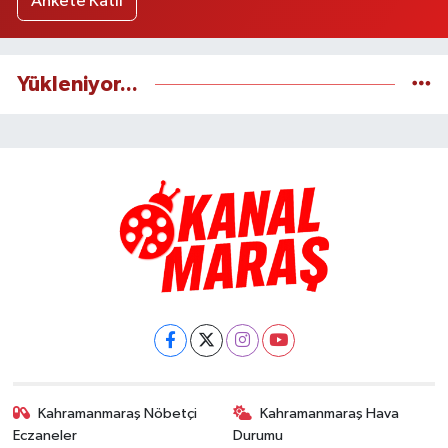
Ankete Katıl
Yükleniyor...
Kahramanmaraş Nöbetçi
Kahramanmaraş Hava
Eczaneler
Durumu