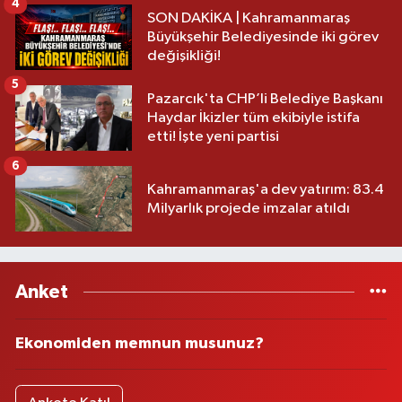
4
SON DAKİKA | Kahramanmaraş
Büyükşehir Belediyesinde iki görev
değişikliği!
5
Pazarcık'ta CHP’li Belediye Başkanı
Haydar İkizler tüm ekibiyle istifa
etti! İşte yeni partisi
6
Kahramanmaraş'a dev yatırım: 83.4
Milyarlık projede imzalar atıldı
Anket
Ekonomiden memnun musunuz?