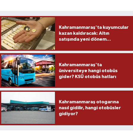
Kahramanmaraş'ta kuyumcular
kazan kaldıracak: Altın
satışında yeni dönem...
Kahramanmaraş'ta
üniversiteye hangi otobüs
gider? KSÜ otobüs hatları
Kahramanmaraş otogarına
nasıl gidilir, hangi otobüsler
gidiyor?