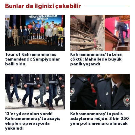
Bunlar da ilginizi çekebilir
Tour of Kahramanmaraş
Kahramanmaraş’ta bina
tamamlandı: Şampiyonlar
çöktü: Mahallede büyük
belli oldu
panik yaşandı
13'er yıl cezaları vardı!
Kahramanmaraş’ta polis
Kahramanmaraş'ta asayiş
adaylarına müjde: 3 bin 250
ekipleri operasyonla
yeni polis memuru alınacak
yakaladı