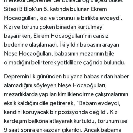
merkezli depremlerde Dulkadiroğlu ilçesi Buket
Sitesi B Blok’un 6. katında bulunan Ekrem
TEKNOLOJİ
Hocaoğulları, kızı ve torunu ile birlikte evdeydi.
Kızı ve torunu çöken binadan kurtulmayı
YAŞAM
başarırken, Ekrem Hocaoğulları’nın cansız
KÜLTÜR SANAT
bedenine ulaşılamadı. İki yıldır babasını arayan
Neşe Hocaoğulları, babasının mezarının bile
olmadığını belirterek yetkililere çağrıda bulundu.
Depremin ilk gününden bu yana babasından haber
alamadığını söyleyen Neşe Hocaoğulları,
mezarlıklarda yapılan kimliklendirme çalışmalarının
eksik kaldığını dile getirerek, "Babam evdeydi,
kendini koruyacak bir pozisyonda değildi. Kız
kardeşim balkona atlayarak kurtuldu, torunum ise
9 saat sonra enkazdan çıkarıldı. Ancak babama