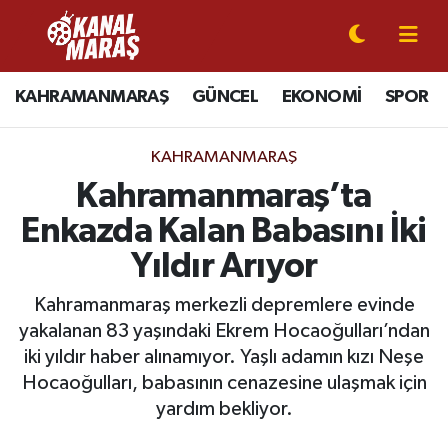
CANLI YAYIN
Kahramanmaraş Nöbetçi Eczaneler
KAHRAMANMARAŞ
GÜNCEL
EKONOMİ
SPOR
KAHRAMANMARAŞ
Kahramanmaraş Hava Durumu
KAHRAMANMARAŞ
GÜNCEL
Kahramanmaraş Namaz Vakitleri
Kahramanmaraş’ta
Enkazda Kalan Babasını İki
SPOR
Kahramanmaraş Trafik Yoğunluk Haritası
Yıldır Arıyor
SİYASET
Süper Lig Puan Durumu ve Fikstür
Kahramanmaraş merkezli depremlere evinde
yakalanan 83 yaşındaki Ekrem Hocaoğulları’ndan
EKONOMİ
Tüm Manşetler
iki yıldır haber alınamıyor. Yaşlı adamın kızı Neşe
Hocaoğulları, babasının cenazesine ulaşmak için
GÜNDEM
Son Dakika Haberleri
yardım bekliyor.
MAGAZİN
Haber Arşivi