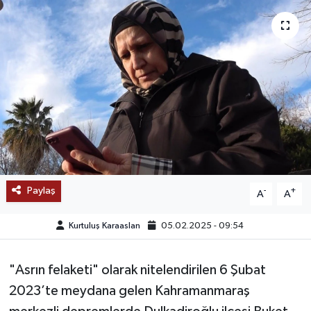
SAĞLIK
EĞİTİM
BÖLGE
KEŞFET
POPÜLER
Paylaş
-
+
A
A
DÜNYA
Kurtuluş Karaaslan
05.02.2025 - 09:54
TREND
"Asrın felaketi" olarak nitelendirilen 6 Şubat
MEDYA
2023’te meydana gelen Kahramanmaraş
OTOMOTİV