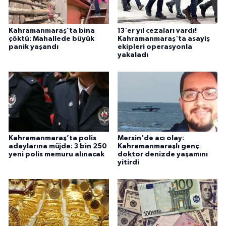
Kahramanmaraş’ta bina
13'er yıl cezaları vardı!
çöktü: Mahallede büyük
Kahramanmaraş'ta asayiş
panik yaşandı
ekipleri operasyonla
yakaladı
Kahramanmaraş’ta polis
Mersin'de acı olay:
adaylarına müjde: 3 bin 250
Kahramanmaraşlı genç
yeni polis memuru alınacak
doktor denizde yaşamını
yitirdi