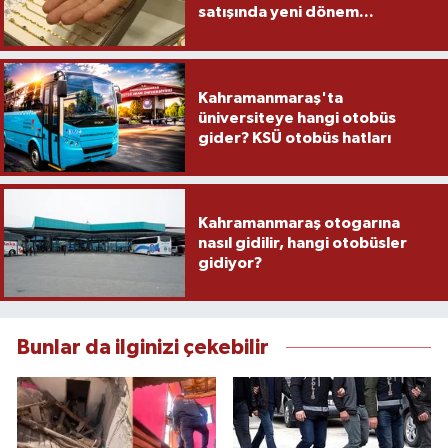
satışında yeni dönem...
Kahramanmaraş'ta
üniversiteye hangi otobüs
gider? KSÜ otobüs hatları
Kahramanmaraş otogarına
nasıl gidilir, hangi otobüsler
gidiyor?
Bunlar da ilginizi çekebilir