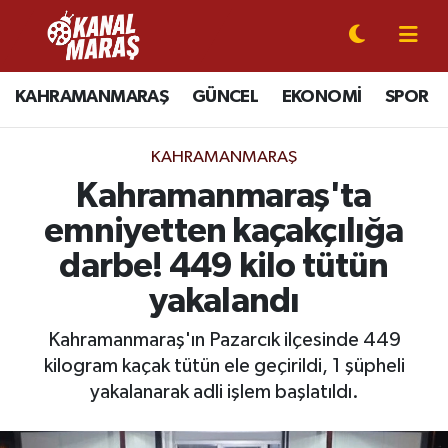
CANLI YAYIN
Kahramanmaraş Nöbetçi Eczaneler
KAHRAMANMARAŞ
GÜNCEL
EKONOMİ
SPOR
KAHRAMANMARAŞ
Kahramanmaraş Hava Durumu
KAHRAMANMARAŞ
GÜNCEL
Kahramanmaraş Namaz Vakitleri
Kahramanmaraş'ta
emniyetten kaçakçılığa
SPOR
Kahramanmaraş Trafik Yoğunluk Haritası
darbe! 449 kilo tütün
SİYASET
Süper Lig Puan Durumu ve Fikstür
yakalandı
EKONOMİ
Tüm Manşetler
Kahramanmaraş'ın Pazarcık ilçesinde 449
kilogram kaçak tütün ele geçirildi, 1 şüpheli
GÜNDEM
Son Dakika Haberleri
yakalanarak adli işlem başlatıldı.
MAGAZİN
Haber Arşivi