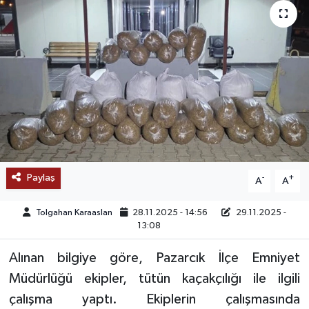
SAĞLIK
EĞİTİM
BÖLGE
KEŞFET
POPÜLER
Paylaş
-
+
A
A
DÜNYA
Tolgahan Karaaslan
28.11.2025 - 14:56
29.11.2025 -
13:08
TREND
Alınan bilgiye göre, Pazarcık İlçe Emniyet
MEDYA
Müdürlüğü ekipler, tütün kaçakçılığı ile ilgili
çalışma yaptı. Ekiplerin çalışmasında
OTOMOTİV