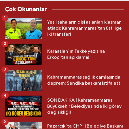
Çok Okunanlar
1
Yeşil sahaların dişi aslanları klasman
atladı: Kahramanmaraş’tan üst lige
iki transfer!
2
Karaaslan'ın Tekke yazısına
Erkoç'tan açıklama!
3
Kahramanmaraş sağlık camiasında
deprem: Sendika başkanı istifa etti
4
SON DAKİKA | Kahramanmaraş
Büyükşehir Belediyesinde iki görev
değişikliği!
5
Pazarcık'ta CHP’li Belediye Başkanı