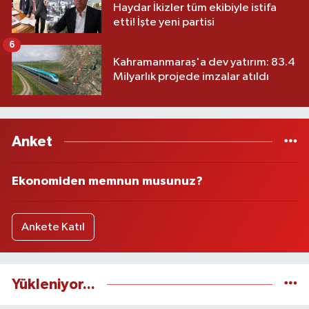
Haydar İkizler tüm ekibiyle istifa
etti! İşte yeni partisi
6
Kahramanmaraş'a dev yatırım: 83.4
Milyarlık projede imzalar atıldı
Anket
Ekonomiden memnun musunuz?
Ankete Katıl
Yükleniyor...