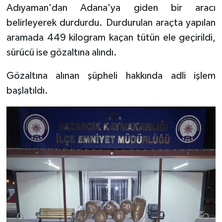
Adıyaman'dan Adana'ya giden bir aracı
belirleyerek durdurdu. Durdurulan araçta yapılan
TEKNOLOJİ
aramada 449 kilogram kaçan tütün ele geçirildi,
YAŞAM
sürücü ise gözaltına alındı.
KÜLTÜR SANAT
Gözaltına alınan şüpheli hakkında adli işlem
başlatıldı.