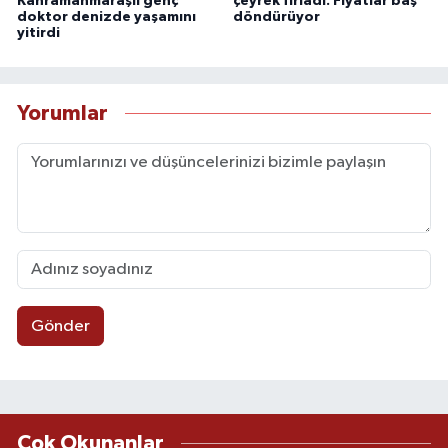
Kahramanmaraşlı genç
çeyrek fırladı: Fiyatlar baş
doktor denizde yaşamını
döndürüyor
yitirdi
Yorumlar
Gönder
Çok Okunanlar