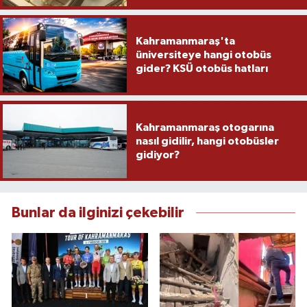
Kahramanmaraş'ta
üniversiteye hangi otobüs
gider? KSÜ otobüs hatları
Kahramanmaraş otogarına
nasıl gidilir, hangi otobüsler
gidiyor?
Bunlar da ilginizi çekebilir