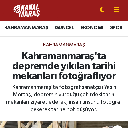
CANLI YAYIN
Kahramanmaraş Nöbetçi Eczaneler
KAHRAMANMARAŞ
GÜNCEL
EKONOMİ
SPOR
KAHRAMANMARAŞ
Kahramanmaraş Hava Durumu
KAHRAMANMARAŞ
GÜNCEL
Kahramanmaraş Namaz Vakitleri
Kahramanmaraş'ta
depremde yıkılan tarihi
SPOR
Kahramanmaraş Trafik Yoğunluk Haritası
mekanları fotoğraflıyor
SİYASET
Süper Lig Puan Durumu ve Fikstür
Kahramanmaraş’ta fotoğraf sanatçısı Yasin
Mortaş, depremin vurduğu şehirdeki tarihi
EKONOMİ
Tüm Manşetler
mekanları ziyaret ederek, insan unsurlu fotoğraf
GÜNDEM
Son Dakika Haberleri
çekerek tarihe not düşüyor.
MAGAZİN
Haber Arşivi