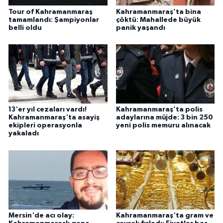
Tour of Kahramanmaraş
Kahramanmaraş’ta bina
tamamlandı: Şampiyonlar
çöktü: Mahallede büyük
belli oldu
panik yaşandı
13'er yıl cezaları vardı!
Kahramanmaraş’ta polis
Kahramanmaraş'ta asayiş
adaylarına müjde: 3 bin 250
ekipleri operasyonla
yeni polis memuru alınacak
yakaladı
Mersin'de acı olay:
Kahramanmaraş'ta gram ve