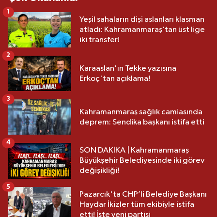
1
Yeşil sahaların dişi aslanları klasman
atladı: Kahramanmaraş’tan üst lige
iki transfer!
2
Karaaslan'ın Tekke yazısına
Erkoç'tan açıklama!
3
Kahramanmaraş sağlık camiasında
deprem: Sendika başkanı istifa etti
4
SON DAKİKA | Kahramanmaraş
Büyükşehir Belediyesinde iki görev
değişikliği!
5
Pazarcık'ta CHP’li Belediye Başkanı
Haydar İkizler tüm ekibiyle istifa
etti! İşte yeni partisi