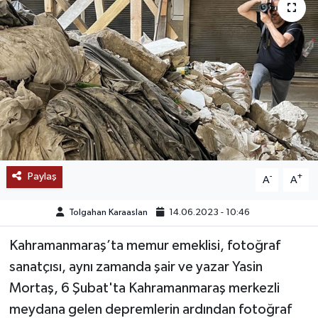
SAĞLIK
EĞİTİM
BÖLGE
KEŞFET
POPÜLER
Paylaş
-
+
A
A
DÜNYA
Tolgahan Karaaslan
14.06.2023 - 10:46
TREND
Kahramanmaraş’ta memur emeklisi, fotoğraf
sanatçısı, aynı zamanda şair ve yazar Yasin
MEDYA
Mortaş, 6 Şubat'ta Kahramanmaraş merkezli
meydana gelen depremlerin ardından fotoğraf
OTOMOTİV