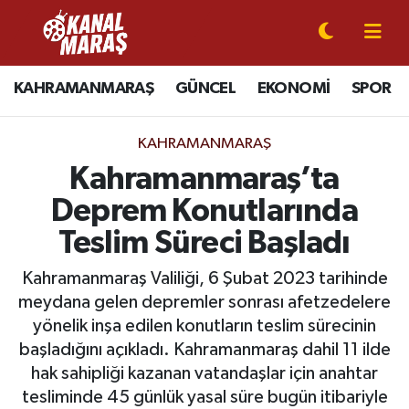
CANLI YAYIN
Kahramanmaraş Nöbetçi Eczaneler
KAHRAMANMARAŞ
GÜNCEL
EKONOMİ
SPOR
KAHRAMANMARAŞ
Kahramanmaraş Hava Durumu
KAHRAMANMARAŞ
GÜNCEL
Kahramanmaraş Namaz Vakitleri
Kahramanmaraş’ta
Deprem Konutlarında
SPOR
Kahramanmaraş Trafik Yoğunluk Haritası
Teslim Süreci Başladı
SİYASET
Süper Lig Puan Durumu ve Fikstür
Kahramanmaraş Valiliği, 6 Şubat 2023 tarihinde
meydana gelen depremler sonrası afetzedelere
EKONOMİ
Tüm Manşetler
yönelik inşa edilen konutların teslim sürecinin
başladığını açıkladı. Kahramanmaraş dahil 11 ilde
GÜNDEM
Son Dakika Haberleri
hak sahipliği kazanan vatandaşlar için anahtar
MAGAZİN
Haber Arşivi
tesliminde 45 günlük yasal süre bugün itibariyle