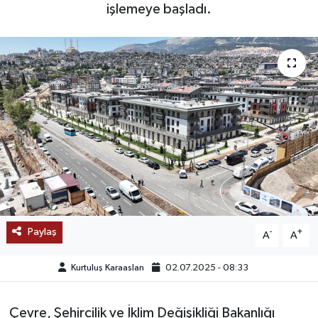
işlemeye başladı.
SAĞLIK
EĞİTİM
BÖLGE
KEŞFET
POPÜLER
DÜNYA
Paylaş
-
+
A
A
TREND
Kurtuluş Karaaslan
02.07.2025 - 08:33
MEDYA
Çevre, Şehircilik ve İklim Değişikliği Bakanlığı
OTOMOTİV