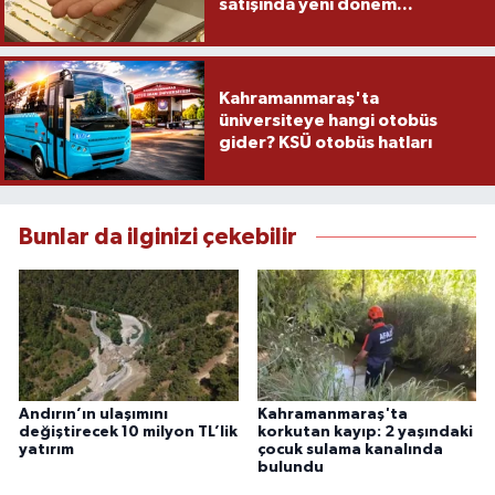
satışında yeni dönem...
Kahramanmaraş'ta
üniversiteye hangi otobüs
gider? KSÜ otobüs hatları
Bunlar da ilginizi çekebilir
Andırın’ın ulaşımını
Kahramanmaraş'ta
değiştirecek 10 milyon TL’lik
korkutan kayıp: 2 yaşındaki
yatırım
çocuk sulama kanalında
bulundu