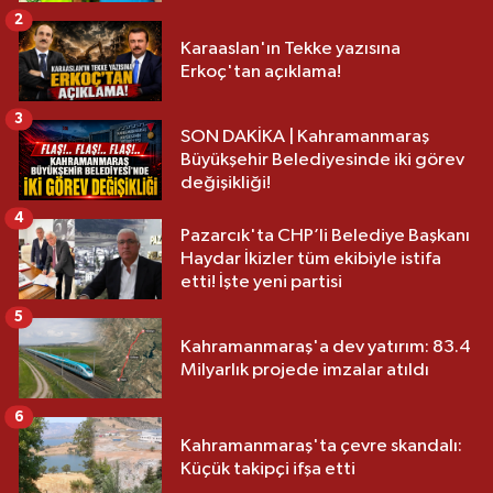
2
Karaaslan'ın Tekke yazısına
Erkoç'tan açıklama!
3
SON DAKİKA | Kahramanmaraş
Büyükşehir Belediyesinde iki görev
değişikliği!
4
Pazarcık'ta CHP’li Belediye Başkanı
Haydar İkizler tüm ekibiyle istifa
etti! İşte yeni partisi
5
Kahramanmaraş'a dev yatırım: 83.4
Milyarlık projede imzalar atıldı
6
Kahramanmaraş'ta çevre skandalı:
Küçük takipçi ifşa etti