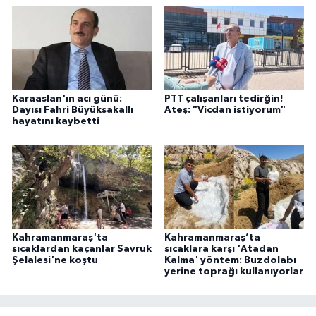
Karaaslan'ın acı günü:
PTT çalışanları tedirğin!
Dayısı Fahri Büyüksakallı
Ateş: "Vicdan istiyorum"
hayatını kaybetti
Kahramanmaraş'ta
Kahramanmaraş’ta
sıcaklardan kaçanlar Savruk
sıcaklara karşı 'Atadan
Şelalesi'ne koştu
Kalma' yöntem: Buzdolabı
yerine toprağı kullanıyorlar