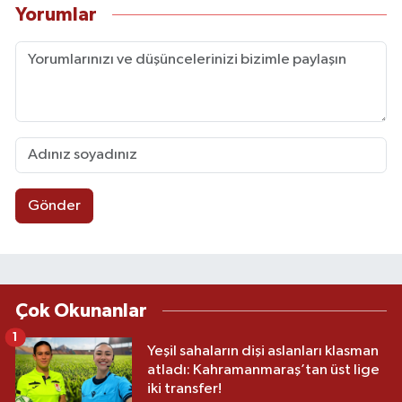
Yorumlar
Gönder
Çok Okunanlar
1
Yeşil sahaların dişi aslanları klasman
atladı: Kahramanmaraş’tan üst lige
iki transfer!