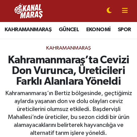
CANLI YAYIN
Kahramanmaraş Nöbetçi Eczaneler
KAHRAMANMARAŞ
GÜNCEL
EKONOMİ
SPOR
KAHRAMANMARAŞ
Kahramanmaraş Hava Durumu
KAHRAMANMARAŞ
GÜNCEL
Kahramanmaraş Namaz Vakitleri
Kahramanmaraş’ta Cevizi
Don Vurunca, Üreticileri
SPOR
Kahramanmaraş Trafik Yoğunluk Haritası
Farklı Alanlara Yöneldi
SİYASET
Süper Lig Puan Durumu ve Fikstür
Kahramanmaraş’ın Bertiz bölgesinde, geçtiğimiz
aylarda yaşanan don ve dolu olayları ceviz
EKONOMİ
Tüm Manşetler
üreticilerini olumsuz etkiledi. Başdervişli
Mahallesi’nde üreticiler, bu sezon ciddi bir ürün
GÜNDEM
Son Dakika Haberleri
alamayacaklarını belirterek hayvancılığa ve
MAGAZİN
Haber Arşivi
alternatif tarım işlere yöneldi.