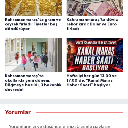
Kahramanmaraş'ta gram ve
Kahramanmaraş'ta döviz
çeyrek fırladı: Fiyatlar baş
rekor kırdı: Dolar ve Euro
döndürüyor
fırladı
Kahramanmaraş'ta
Hafta içi her gün 13.00 ve
okullarda yeni dönem:
17.00’de: "Kanal Maraş
Düğmeye basıldı, 3 bakanlık
Haber Saati" başlıyor
devrede!
Yorumlar