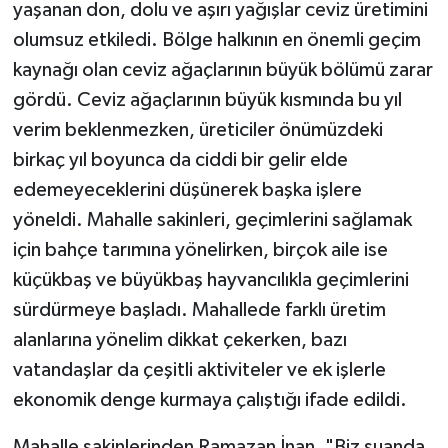
yaşanan don, dolu ve aşırı yağışlar ceviz üretimini
olumsuz etkiledi. Bölge halkının en önemli geçim
TEKNOLOJİ
kaynağı olan ceviz ağaçlarının büyük bölümü zarar
YAŞAM
gördü. Ceviz ağaçlarının büyük kısmında bu yıl
verim beklenmezken, üreticiler önümüzdeki
KÜLTÜR SANAT
birkaç yıl boyunca da ciddi bir gelir elde
edemeyeceklerini düşünerek başka işlere
yöneldi. Mahalle sakinleri, geçimlerini sağlamak
için bahçe tarımına yönelirken, birçok aile ise
küçükbaş ve büyükbaş hayvancılıkla geçimlerini
sürdürmeye başladı. Mahallede farklı üretim
alanlarına yönelim dikkat çekerken, bazı
vatandaşlar da çeşitli aktiviteler ve ek işlerle
ekonomik denge kurmaya çalıştığı ifade edildi.
Mahalle sakinlerinden Ramazan İnan, "Biz şuanda