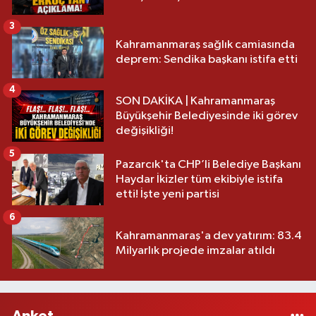
3
Kahramanmaraş sağlık camiasında
deprem: Sendika başkanı istifa etti
4
SON DAKİKA | Kahramanmaraş
Büyükşehir Belediyesinde iki görev
değişikliği!
5
Pazarcık'ta CHP’li Belediye Başkanı
Haydar İkizler tüm ekibiyle istifa
etti! İşte yeni partisi
6
Kahramanmaraş'a dev yatırım: 83.4
Milyarlık projede imzalar atıldı