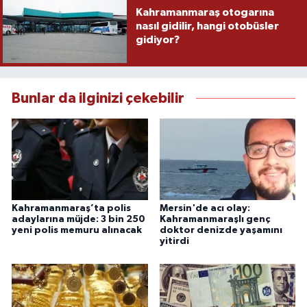
Kahramanmaraş otogarına
nasıl gidilir, hangi otobüsler
gidiyor?
Bunlar da ilginizi çekebilir
Kahramanmaraş’ta polis
Mersin'de acı olay:
adaylarına müjde: 3 bin 250
Kahramanmaraşlı genç
yeni polis memuru alınacak
doktor denizde yaşamını
yitirdi