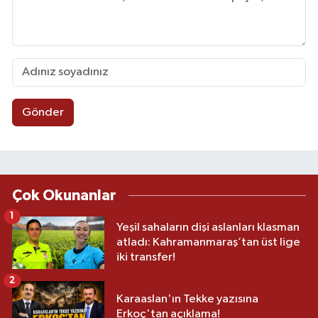
Gönder
Çok Okunanlar
1
Yeşil sahaların dişi aslanları klasman
atladı: Kahramanmaraş’tan üst lige
iki transfer!
2
Karaaslan'ın Tekke yazısına
Erkoç'tan açıklama!