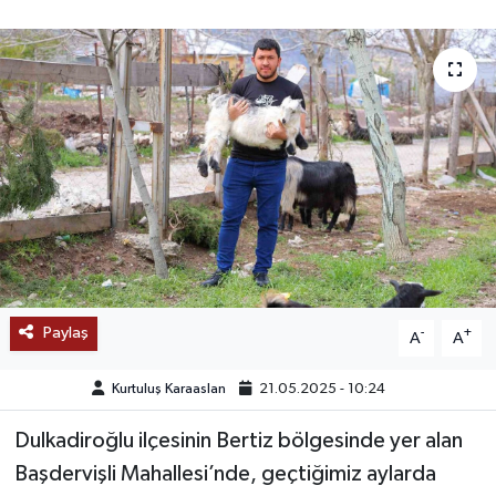
SAĞLIK
EĞİTİM
BÖLGE
KEŞFET
POPÜLER
DÜNYA
Paylaş
-
+
A
A
TREND
Kurtuluş Karaaslan
21.05.2025 - 10:24
MEDYA
Dulkadiroğlu ilçesinin Bertiz bölgesinde yer alan
Başdervişli Mahallesi’nde, geçtiğimiz aylarda
OTOMOTİV