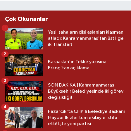
Çok Okunanlar
1
Yeşil sahaların dişi aslanları klasman
atladı: Kahramanmaraş’tan üst lige
iki transfer!
2
Karaaslan'ın Tekke yazısına
Erkoç'tan açıklama!
3
SON DAKİKA | Kahramanmaraş
Büyükşehir Belediyesinde iki görev
değişikliği!
4
Pazarcık'ta CHP’li Belediye Başkanı
Haydar İkizler tüm ekibiyle istifa
etti! İşte yeni partisi