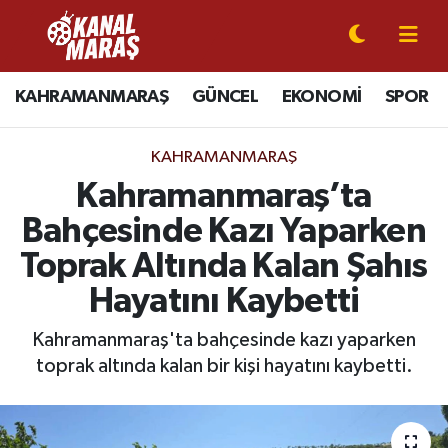
CANLI YAYIN
Kahramanmaraş Nöbetçi Eczaneler
KAHRAMANMARAŞ
GÜNCEL
EKONOMİ
SPOR
KAHRAMANMARAŞ
Kahramanmaraş Hava Durumu
KAHRAMANMARAŞ
GÜNCEL
Kahramanmaraş Namaz Vakitleri
Kahramanmaraş’ta
Bahçesinde Kazı Yaparken
SPOR
Kahramanmaraş Trafik Yoğunluk Haritası
Toprak Altında Kalan Şahıs
SİYASET
Süper Lig Puan Durumu ve Fikstür
Hayatını Kaybetti
EKONOMİ
Tüm Manşetler
Kahramanmaraş'ta bahçesinde kazı yaparken
toprak altında kalan bir kişi hayatını kaybetti.
GÜNDEM
Son Dakika Haberleri
MAGAZİN
Haber Arşivi