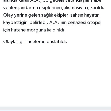
altında kalan A.A., bölgedeki vatandaşlar haber
verilen jandarma ekiplerinin çalışmasıyla çıkarıldı.
TEKNOLOJİ
Olay yerine gelen sağlık ekipleri şahsın hayatını
kaybettiğini belirledi. A.A.'nın cenazesi otopsi
YAŞAM
için hatane morguna kaldırıldı.
KÜLTÜR SANAT
Olayla ilgili inceleme başlatıldı.