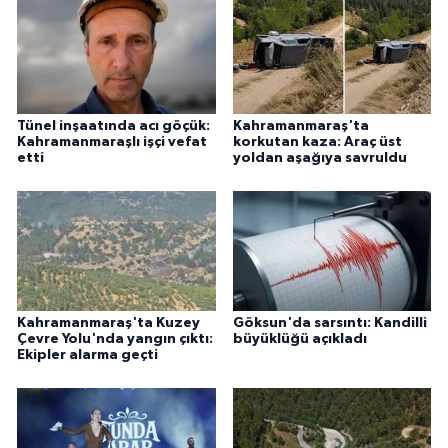
Tünel inşaatında acı göçük:
Kahramanmaraş'ta
Kahramanmaraşlı işçi vefat
korkutan kaza: Araç üst
etti
yoldan aşağıya savruldu
Kahramanmaraş'ta Kuzey
Göksun'da sarsıntı: Kandilli
Çevre Yolu'nda yangın çıktı:
büyüklüğü açıkladı
Ekipler alarma geçti