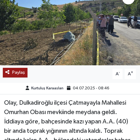
SAĞLIK
EĞİTİM
BÖLGE
KEŞFET
Paylaş
-
+
A
A
POPÜLER
Kurtuluş Karaaslan
04.07.2025 - 08:46
DÜNYA
Olay, Dulkadiroğlu ilçesi Çatmayayla Mahallesi
TREND
Omurhan Obası mevkiinde meydana geldi.
İddiaya göre, bahçesinde kazı yapan A.A. (40)
MEDYA
bir anda toprak yığınının altında kaldı. Toprak
OTOMOTİV