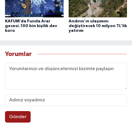
KAFUM’da Funda Arar
Andırın’ın ulaşımını
gecesi: 100 bin kişilik dev
değiştirecek 10 milyon TL’lik
koro
yatırım
Yorumlar
Gönder