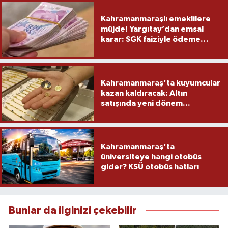
Kahramanmaraşlı emeklilere
müjde! Yargıtay’dan emsal
karar: SGK faiziyle ödeme
yapacak
Kahramanmaraş'ta kuyumcular
kazan kaldıracak: Altın
satışında yeni dönem...
Kahramanmaraş'ta
üniversiteye hangi otobüs
gider? KSÜ otobüs hatları
Bunlar da ilginizi çekebilir