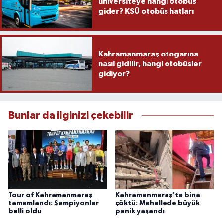
üniversiteye hangi otobüs
gider? KSÜ otobüs hatları
Kahramanmaraş otogarına
nasıl gidilir, hangi otobüsler
gidiyor?
Bunlar da ilginizi çekebilir
Tour of Kahramanmaraş
Kahramanmaraş’ta bina
tamamlandı: Şampiyonlar
çöktü: Mahallede büyük
belli oldu
panik yaşandı