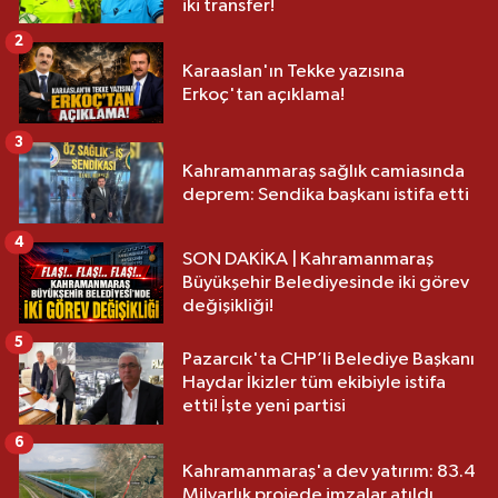
iki transfer!
2
Karaaslan'ın Tekke yazısına
Erkoç'tan açıklama!
3
Kahramanmaraş sağlık camiasında
deprem: Sendika başkanı istifa etti
4
SON DAKİKA | Kahramanmaraş
Büyükşehir Belediyesinde iki görev
değişikliği!
5
Pazarcık'ta CHP’li Belediye Başkanı
Haydar İkizler tüm ekibiyle istifa
etti! İşte yeni partisi
6
Kahramanmaraş'a dev yatırım: 83.4
Milyarlık projede imzalar atıldı