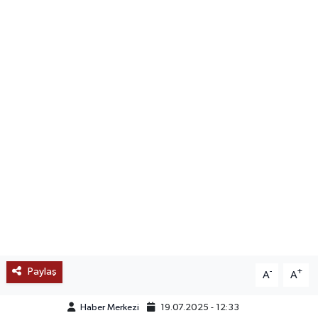
SAĞLIK
EĞİTİM
BÖLGE
KEŞFET
POPÜLER
DÜNYA
TREND
Paylaş
-
+
A
A
MEDYA
Haber Merkezi
19.07.2025 - 12:33
OTOMOTİV