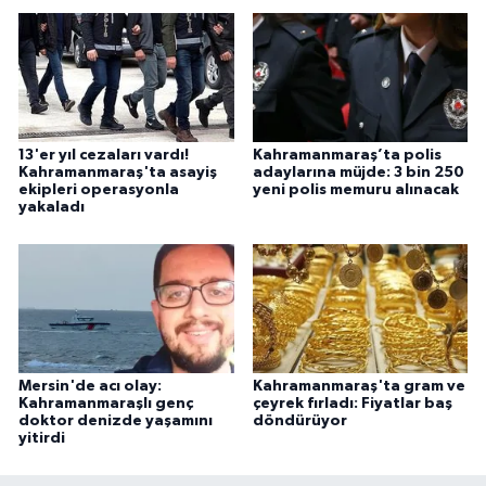
13'er yıl cezaları vardı!
Kahramanmaraş’ta polis
Kahramanmaraş'ta asayiş
adaylarına müjde: 3 bin 250
ekipleri operasyonla
yeni polis memuru alınacak
yakaladı
Mersin'de acı olay:
Kahramanmaraş'ta gram ve
Kahramanmaraşlı genç
çeyrek fırladı: Fiyatlar baş
doktor denizde yaşamını
döndürüyor
yitirdi