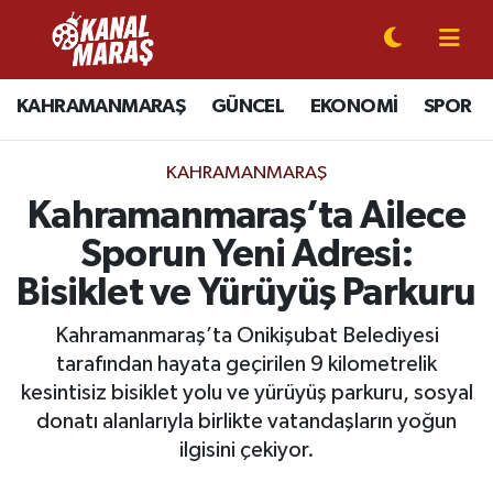
CANLI YAYIN
Kahramanmaraş Nöbetçi Eczaneler
KAHRAMANMARAŞ
GÜNCEL
EKONOMİ
SPOR
KAHRAMANMARAŞ
Kahramanmaraş Hava Durumu
KAHRAMANMARAŞ
GÜNCEL
Kahramanmaraş Namaz Vakitleri
Kahramanmaraş’ta Ailece
Sporun Yeni Adresi:
SPOR
Kahramanmaraş Trafik Yoğunluk Haritası
Bisiklet ve Yürüyüş Parkuru
SİYASET
Süper Lig Puan Durumu ve Fikstür
Kahramanmaraş’ta Onikişubat Belediyesi
tarafından hayata geçirilen 9 kilometrelik
EKONOMİ
Tüm Manşetler
kesintisiz bisiklet yolu ve yürüyüş parkuru, sosyal
donatı alanlarıyla birlikte vatandaşların yoğun
GÜNDEM
Son Dakika Haberleri
ilgisini çekiyor.
MAGAZİN
Haber Arşivi