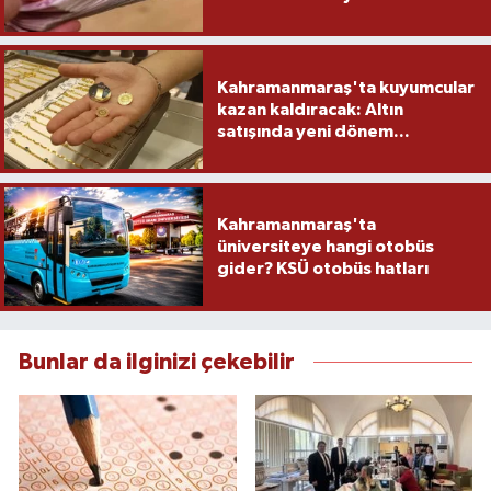
yapacak
Kahramanmaraş'ta kuyumcular
kazan kaldıracak: Altın
satışında yeni dönem...
Kahramanmaraş'ta
üniversiteye hangi otobüs
gider? KSÜ otobüs hatları
Bunlar da ilginizi çekebilir