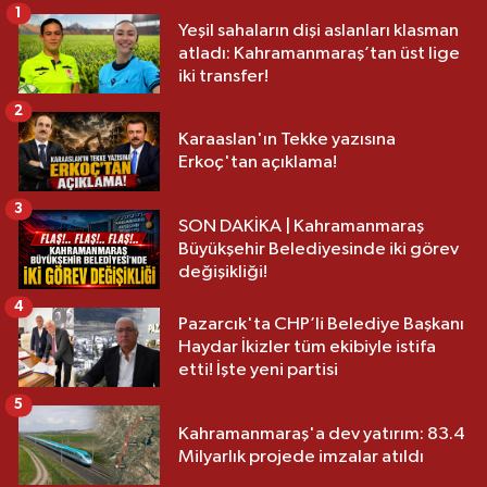
1
Yeşil sahaların dişi aslanları klasman
atladı: Kahramanmaraş’tan üst lige
iki transfer!
2
Karaaslan'ın Tekke yazısına
Erkoç'tan açıklama!
3
SON DAKİKA | Kahramanmaraş
Büyükşehir Belediyesinde iki görev
değişikliği!
4
Pazarcık'ta CHP’li Belediye Başkanı
Haydar İkizler tüm ekibiyle istifa
etti! İşte yeni partisi
5
Kahramanmaraş'a dev yatırım: 83.4
Milyarlık projede imzalar atıldı