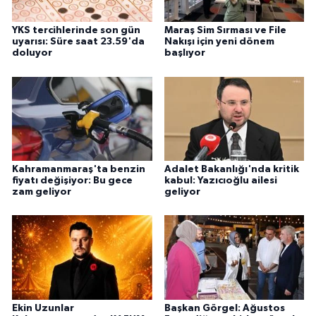
YKS tercihlerinde son gün
Maraş Sim Sırması ve File
uyarısı: Süre saat 23.59'da
Nakışı için yeni dönem
doluyor
başlıyor
Kahramanmaraş'ta benzin
Adalet Bakanlığı'nda kritik
fiyatı değişiyor: Bu gece
kabul: Yazıcıoğlu ailesi
zam geliyor
geliyor
Ekin Uzunlar
Başkan Görgel: Ağustos