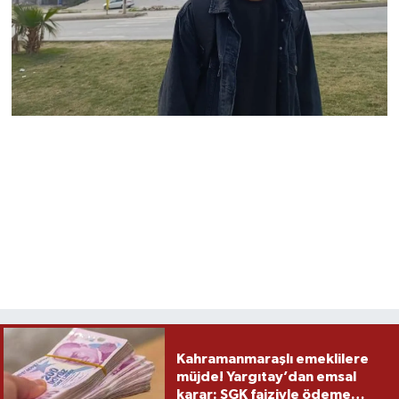
Kahramanmaraşlı emeklilere
müjde! Yargıtay’dan emsal
karar: SGK faiziyle ödeme