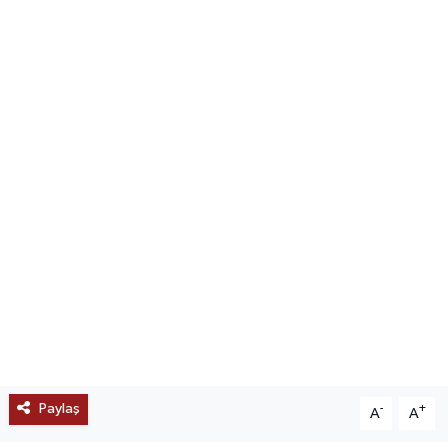
SAĞLIK
EĞİTİM
BÖLGE
KEŞFET
POPÜLER
DÜNYA
TREND
MEDYA
Paylaş
-
+
A
A
OTOMOTİV