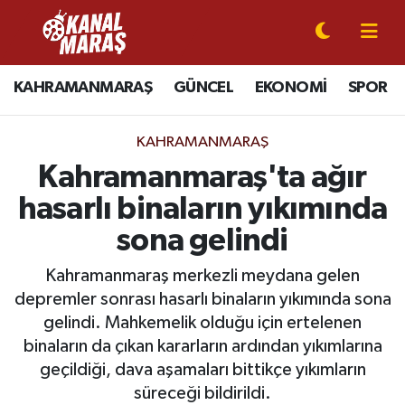
CANLI YAYIN
Kahramanmaraş Nöbetçi Eczaneler
KAHRAMANMARAŞ
GÜNCEL
EKONOMİ
SPOR
KAHRAMANMARAŞ
Kahramanmaraş Hava Durumu
KAHRAMANMARAŞ
GÜNCEL
Kahramanmaraş Namaz Vakitleri
Kahramanmaraş'ta ağır
hasarlı binaların yıkımında
SPOR
Kahramanmaraş Trafik Yoğunluk Haritası
sona gelindi
SİYASET
Süper Lig Puan Durumu ve Fikstür
Kahramanmaraş merkezli meydana gelen
depremler sonrası hasarlı binaların yıkımında sona
EKONOMİ
Tüm Manşetler
gelindi. Mahkemelik olduğu için ertelenen
binaların da çıkan kararların ardından yıkımlarına
GÜNDEM
Son Dakika Haberleri
geçildiği, dava aşamaları bittikçe yıkımların
MAGAZİN
Haber Arşivi
süreceği bildirildi.