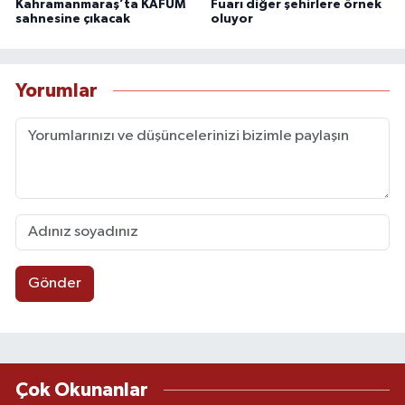
Kahramanmaraş’ta KAFUM
Fuarı diğer şehirlere örnek
sahnesine çıkacak
oluyor
Yorumlar
Gönder
Çok Okunanlar