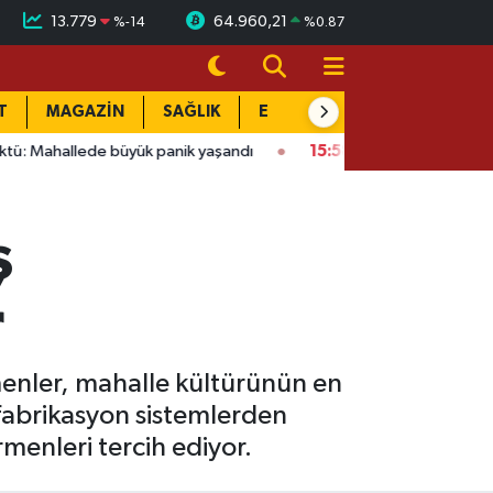
13.779
64.960,21
%
-14
%
0.87
T
MAGAZİN
SAĞLIK
EĞİTİM
YAŞAM
DÜN
ük panik yaşandı
15:58
Bağlarbaşı Mahallesi'nde 101. buluşma: 
ş
r
menler, mahalle kültürünün en
fabrikasyon sistemlerden
menleri tercih ediyor.