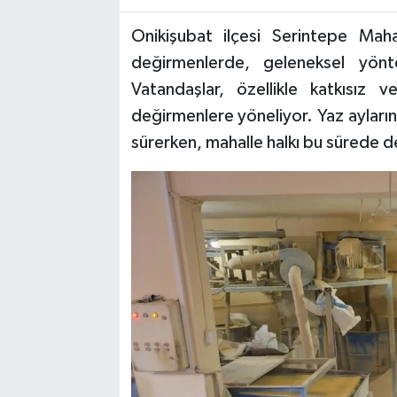
Onikişubat ilçesi Serintepe Maha
TEKNOLOJİ
değirmenlerde, geleneksel yönt
YAŞAM
Vatandaşlar, özellikle katkısız
değirmenlere yöneliyor. Yaz ayları
KÜLTÜR SANAT
sürerken, mahalle halkı bu sürede d