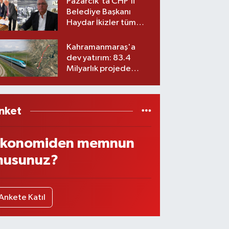
Pazarcık'ta CHP’li
Belediye Başkanı
Haydar İkizler tüm
ekibiyle istifa etti! İşte
yeni partisi
Kahramanmaraş'a
dev yatırım: 83.4
Milyarlık projede
imzalar atıldı
nket
konomiden memnun
usunuz?
Ankete Katıl