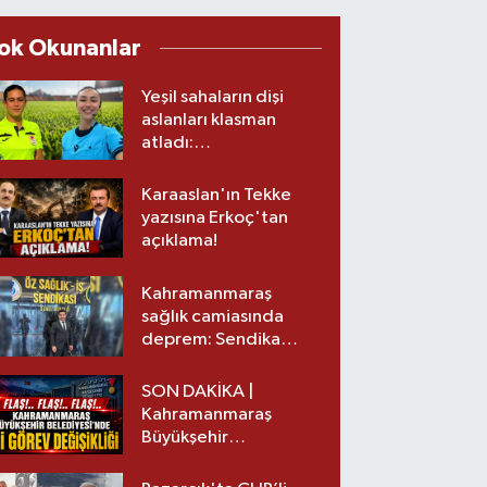
ok Okunanlar
Yeşil sahaların dişi
aslanları klasman
atladı:
Kahramanmaraş’tan
üst lige iki transfer!
Karaaslan'ın Tekke
yazısına Erkoç'tan
açıklama!
Kahramanmaraş
sağlık camiasında
deprem: Sendika
başkanı istifa etti
SON DAKİKA |
Kahramanmaraş
Büyükşehir
Belediyesinde iki
görev değişikliği!