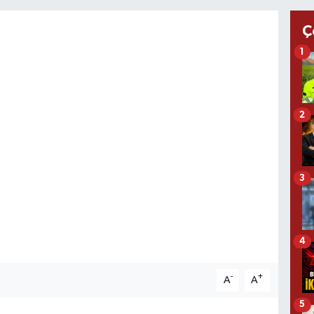
Ç
1
2
3
4
-
+
A
A
5