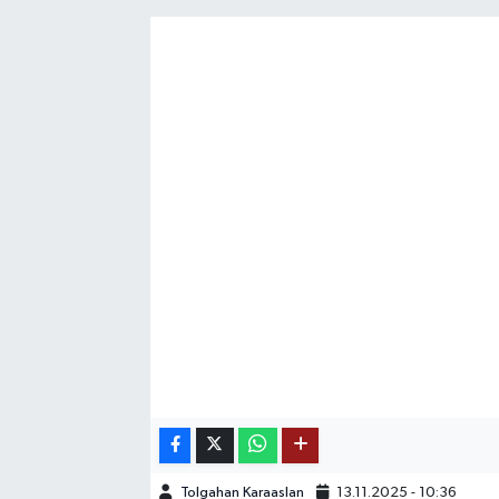
SAĞLIK
EĞİTİM
BÖLGE
KEŞFET
POPÜLER
DÜNYA
TREND
MEDYA
OTOMOTİV
Tolgahan Karaaslan
13.11.2025 - 10:36