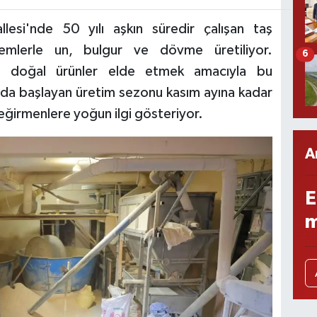
llesi'nde 50 yılı aşkın süredir çalışan taş
emlerle un, bulgur ve dövme üretiliyor.
6
 ve doğal ürünler elde etmek amacıyla bu
nda başlayan üretim sezonu kasım ayına kadar
eğirmenlere yoğun ilgi gösteriyor.
A
E
m