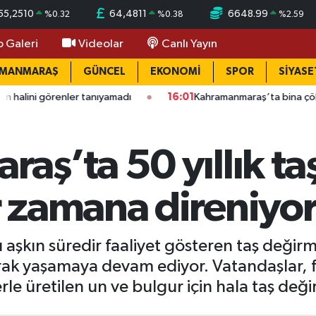
55,2510
64,4811
6648.99
%
0.32
%
0.38
%
2.59
o Galeri
Videolar
Canlı Yayın
AMANMARAŞ
GÜNCEL
EKONOMİ
SPOR
SİYASE
tanıyamadı
16:01
Kahramanmaraş’ta bina çöktü: Mahallede büy
ş’ta 50 yıllık ta
 zamana direniyo
aşkın süredir faaliyet gösteren taş değir
arak yaşamaya devam ediyor. Vatandaşlar, 
e üretilen un ve bulgur için hala taş değir