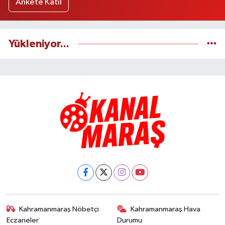
Ankete Katıl
Yükleniyor...
Kahramanmaraş Nöbetçi
Kahramanmaraş Hava
Eczaneler
Durumu