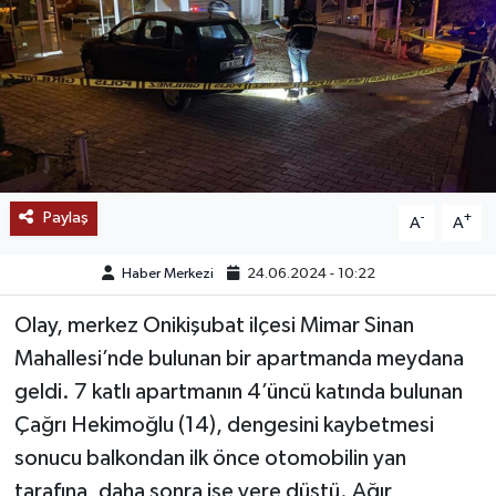
SAĞLIK
EĞİTİM
BÖLGE
KEŞFET
Paylaş
-
+
A
A
POPÜLER
Haber Merkezi
24.06.2024 - 10:22
DÜNYA
Olay, merkez Onikişubat ilçesi Mimar Sinan
Mahallesi’nde bulunan bir apartmanda meydana
TREND
geldi. 7 katlı apartmanın 4’üncü katında bulunan
Çağrı Hekimoğlu (14), dengesini kaybetmesi
MEDYA
sonucu balkondan ilk önce otomobilin yan
tarafına, daha sonra ise yere düştü. Ağır
OTOMOTİV