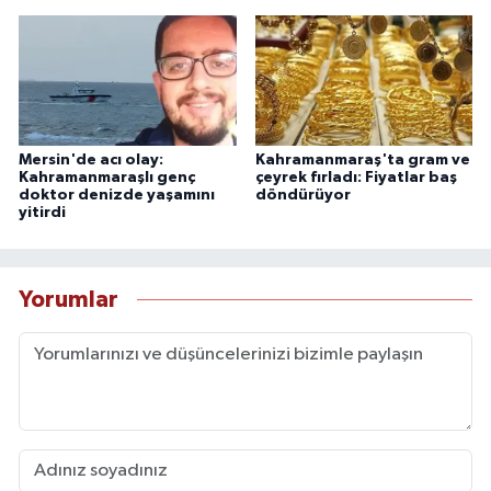
Mersin'de acı olay:
Kahramanmaraş'ta gram ve
Kahramanmaraşlı genç
çeyrek fırladı: Fiyatlar baş
doktor denizde yaşamını
döndürüyor
yitirdi
Yorumlar