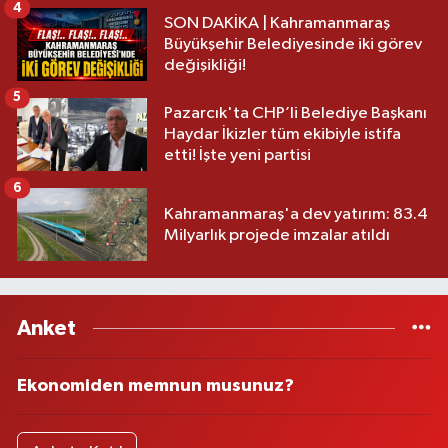
4
SON DAKİKA | Kahramanmaraş
Büyükşehir Belediyesinde iki görev
değişikliği!
5
Pazarcık'ta CHP’li Belediye Başkanı
Haydar İkizler tüm ekibiyle istifa
etti! İşte yeni partisi
6
Kahramanmaraş'a dev yatırım: 83.4
Milyarlık projede imzalar atıldı
Anket
Ekonomiden memnun musunuz?