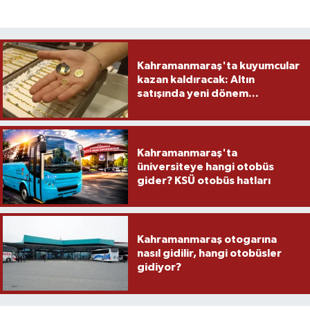
Kahramanmaraş'ta kuyumcular
kazan kaldıracak: Altın
satışında yeni dönem...
Kahramanmaraş'ta
üniversiteye hangi otobüs
gider? KSÜ otobüs hatları
Kahramanmaraş otogarına
nasıl gidilir, hangi otobüsler
gidiyor?