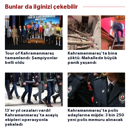
Bunlar da ilginizi çekebilir
Tour of Kahramanmaraş
Kahramanmaraş’ta bina
tamamlandı: Şampiyonlar
çöktü: Mahallede büyük
belli oldu
panik yaşandı
13'er yıl cezaları vardı!
Kahramanmaraş’ta polis
Kahramanmaraş'ta asayiş
adaylarına müjde: 3 bin 250
ekipleri operasyonla
yeni polis memuru alınacak
yakaladı