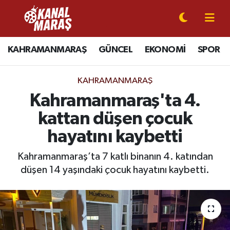
CANLI YAYIN
Kahramanmaraş Nöbetçi Eczaneler
KAHRAMANMARAŞ
GÜNCEL
EKONOMİ
SPOR
KAHRAMANMARAŞ
Kahramanmaraş Hava Durumu
KAHRAMANMARAŞ
GÜNCEL
Kahramanmaraş Namaz Vakitleri
Kahramanmaraş'ta 4.
kattan düşen çocuk
SPOR
Kahramanmaraş Trafik Yoğunluk Haritası
hayatını kaybetti
SİYASET
Süper Lig Puan Durumu ve Fikstür
Kahramanmaraş’ta 7 katlı binanın 4. katından
düşen 14 yaşındaki çocuk hayatını kaybetti.
EKONOMİ
Tüm Manşetler
GÜNDEM
Son Dakika Haberleri
MAGAZİN
Haber Arşivi