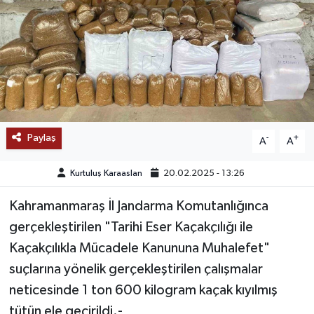
SAĞLIK
EĞİTİM
BÖLGE
KEŞFET
Paylaş
-
+
A
A
POPÜLER
Kurtuluş Karaaslan
20.02.2025 - 13:26
DÜNYA
Kahramanmaraş İl Jandarma Komutanlığınca
gerçekleştirilen "Tarihi Eser Kaçakçılığı ile
TREND
Kaçakçılıkla Mücadele Kanununa Muhalefet"
suçlarına yönelik gerçekleştirilen çalışmalar
MEDYA
neticesinde 1 ton 600 kilogram kaçak kıyılmış
tütün ele geçirildi.-
OTOMOTİV