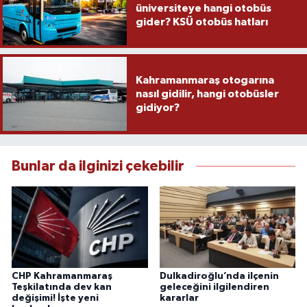
üniversiteye hangi otobüs
gider? KSÜ otobüs hatları
Kahramanmaraş otogarına
nasıl gidilir, hangi otobüsler
gidiyor?
Bunlar da ilginizi çekebilir
CHP Kahramanmaraş
Dulkadiroğlu’nda ilçenin
Teşkilatında dev kan
geleceğini ilgilendiren
değişimi! İşte yeni
kararlar