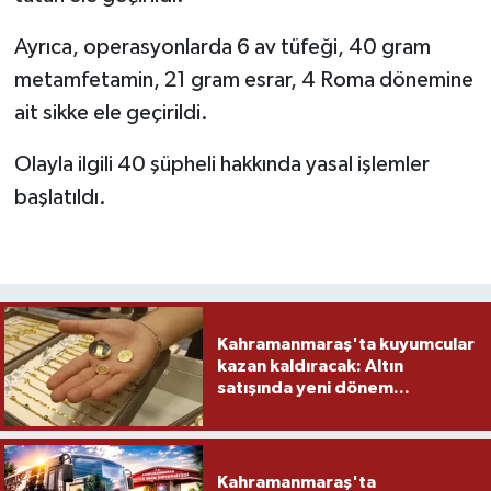
Ayrıca, operasyonlarda 6 av tüfeği, 40 gram
TEKNOLOJİ
metamfetamin, 21 gram esrar, 4 Roma dönemine
YAŞAM
ait sikke ele geçirildi.
KÜLTÜR SANAT
Olayla ilgili 40 şüpheli hakkında yasal işlemler
başlatıldı.
Kahramanmaraş'ta kuyumcular
kazan kaldıracak: Altın
satışında yeni dönem...
Kahramanmaraş'ta