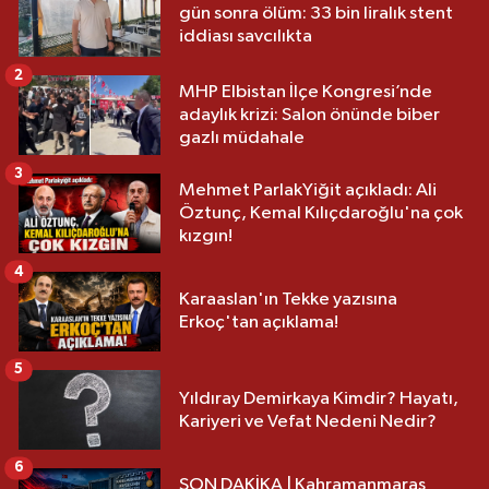
gün sonra ölüm: 33 bin liralık stent
iddiası savcılıkta
2
MHP Elbistan İlçe Kongresi’nde
adaylık krizi: Salon önünde biber
gazlı müdahale
3
Mehmet ParlakYiğit açıkladı: Ali
Öztunç, Kemal Kılıçdaroğlu'na çok
kızgın!
4
Karaaslan'ın Tekke yazısına
Erkoç'tan açıklama!
5
Yıldıray Demirkaya Kimdir? Hayatı,
Kariyeri ve Vefat Nedeni Nedir?
6
SON DAKİKA | Kahramanmaraş