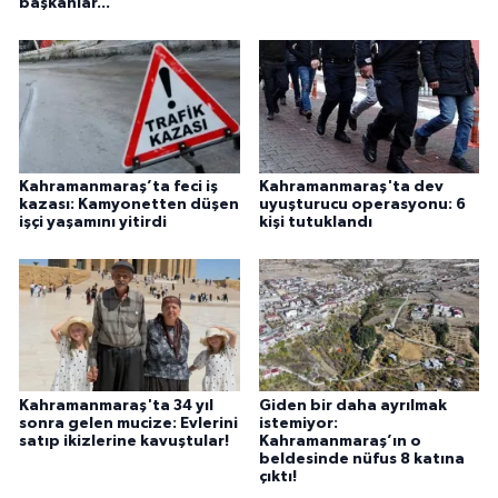
başkanlar...
Kahramanmaraş’ta feci iş
Kahramanmaraş'ta dev
kazası: Kamyonetten düşen
uyuşturucu operasyonu: 6
işçi yaşamını yitirdi
kişi tutuklandı
Kahramanmaraş'ta 34 yıl
Giden bir daha ayrılmak
sonra gelen mucize: Evlerini
istemiyor:
satıp ikizlerine kavuştular!
Kahramanmaraş’ın o
beldesinde nüfus 8 katına
çıktı!