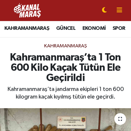
CANLI YAYIN
Kahramanmaraş Nöbetçi Eczaneler
KAHRAMANMARAŞ
GÜNCEL
EKONOMİ
SPOR
KAHRAMANMARAŞ
Kahramanmaraş Hava Durumu
KAHRAMANMARAŞ
GÜNCEL
Kahramanmaraş Namaz Vakitleri
Kahramanmaraş’ta 1 Ton
600 Kilo Kaçak Tütün Ele
SPOR
Kahramanmaraş Trafik Yoğunluk Haritası
Geçirildi
SİYASET
Süper Lig Puan Durumu ve Fikstür
Kahramanmaraş’ta jandarma ekipleri 1 ton 600
kilogram kaçak kıyılmış tütün ele geçirdi.
EKONOMİ
Tüm Manşetler
GÜNDEM
Son Dakika Haberleri
MAGAZİN
Haber Arşivi