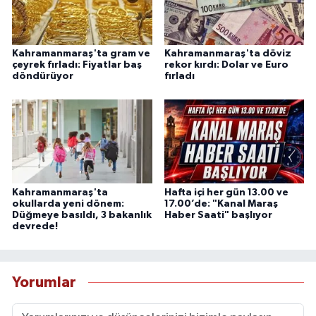
Kahramanmaraş'ta gram ve
Kahramanmaraş'ta döviz
çeyrek fırladı: Fiyatlar baş
rekor kırdı: Dolar ve Euro
döndürüyor
fırladı
Kahramanmaraş'ta
Hafta içi her gün 13.00 ve
okullarda yeni dönem:
17.00’de: "Kanal Maraş
Düğmeye basıldı, 3 bakanlık
Haber Saati" başlıyor
devrede!
Yorumlar