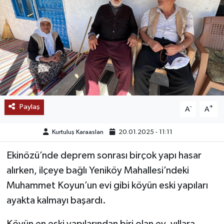
SAĞLIK
EĞİTİM
BÖLGE
KEŞFET
Paylaş
-
+
A
A
POPÜLER
Kurtuluş Karaaslan
20.01.2025 - 11:11
DÜNYA
Ekinözü’nde deprem sonrası birçok yapı hasar
alırken, ilçeye bağlı Yeniköy Mahallesi’ndeki
TREND
Muhammet Koyun’un evi gibi köyün eski yapıları
MEDYA
ayakta kalmayı başardı.
OTOMOTİV