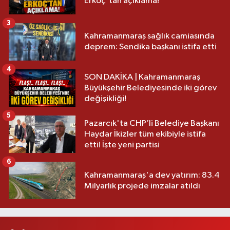
Erkoç'tan açıklama!
3
Kahramanmaraş sağlık camiasında
deprem: Sendika başkanı istifa etti
4
SON DAKİKA | Kahramanmaraş
Büyükşehir Belediyesinde iki görev
değişikliği!
5
Pazarcık'ta CHP’li Belediye Başkanı
Haydar İkizler tüm ekibiyle istifa
etti! İşte yeni partisi
6
Kahramanmaraş'a dev yatırım: 83.4
Milyarlık projede imzalar atıldı