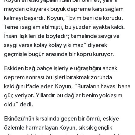
Köyün en eski yapılarından biri olan ev, yıllara
meydan okuyarak büyük depreme karşı sağlam
TEKNOLOJİ
kalmayı başardı. Koyun, “Evim beni de korudu.
Temeli sağlam atılmıştı, bu yüzden ayakta kaldı.
YAŞAM
İnsan ilişkileri de böyledir; temelinde sevgi ve
KÜLTÜR SANAT
saygı varsa kolay kolay yıkılmaz” diyerek
geçmişle bugün arasında bir köprü kuruyor.
Eskiden bağ bahçe işleriyle uğraştığını ancak
deprem sonrası bu işleri bırakmak zorunda
kaldığını ifade eden Koyun, “Buraların havası bana
güç veriyor. Yıllardır bu dağlar benim yoldaşım
oldu” dedi.
Ekinözü’nün kırsalında geçen bir ömrü, eskiye
özlemle harmanlayan Koyun, sık sık gençlik