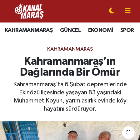
CANLI YAYIN
Kahramanmaraş Nöbetçi Eczaneler
KAHRAMANMARAŞ
GÜNCEL
EKONOMİ
SPOR
KAHRAMANMARAŞ
Kahramanmaraş Hava Durumu
KAHRAMANMARAŞ
GÜNCEL
Kahramanmaraş Namaz Vakitleri
Kahramanmaraş’ın
Dağlarında Bir Ömür
SPOR
Kahramanmaraş Trafik Yoğunluk Haritası
Kahramanmaraş’ta 6 Şubat depremlerinde
SİYASET
Süper Lig Puan Durumu ve Fikstür
Ekinözü ilçesinde yaşayan 83 yaşındaki
Muhammet Koyun, yarım asırlık evinde köy
EKONOMİ
Tüm Manşetler
hayatını sürdürüyor.
GÜNDEM
Son Dakika Haberleri
MAGAZİN
Haber Arşivi