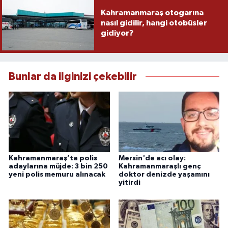
Kahramanmaraş otogarına
nasıl gidilir, hangi otobüsler
gidiyor?
Bunlar da ilginizi çekebilir
Kahramanmaraş’ta polis
Mersin'de acı olay:
adaylarına müjde: 3 bin 250
Kahramanmaraşlı genç
yeni polis memuru alınacak
doktor denizde yaşamını
yitirdi