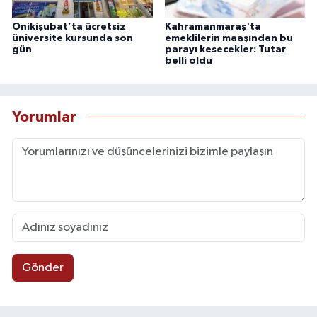
Onikişubat’ta ücretsiz
Kahramanmaraş'ta
üniversite kursunda son
emeklilerin maaşından bu
gün
parayı kesecekler: Tutar
belli oldu
Yorumlar
Gönder