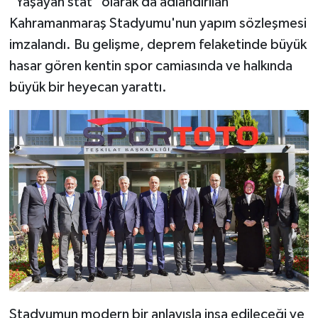
"Yaşayan stat" olarak da adlandırılan
Kahramanmaraş Stadyumu'nun yapım sözleşmesi
TEKNOLOJİ
imzalandı. Bu gelişme, deprem felaketinde büyük
hasar gören kentin spor camiasında ve halkında
YAŞAM
büyük bir heyecan yarattı.
KÜLTÜR SANAT
Stadyumun modern bir anlayışla inşa edileceği ve