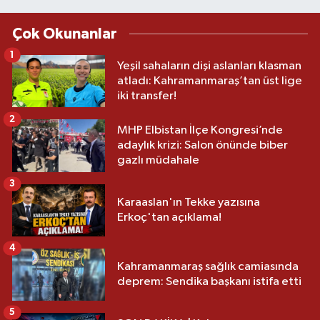
Çok Okunanlar
1
Yeşil sahaların dişi aslanları klasman
atladı: Kahramanmaraş’tan üst lige
iki transfer!
2
MHP Elbistan İlçe Kongresi’nde
adaylık krizi: Salon önünde biber
gazlı müdahale
3
Karaaslan'ın Tekke yazısına
Erkoç'tan açıklama!
4
Kahramanmaraş sağlık camiasında
deprem: Sendika başkanı istifa etti
5