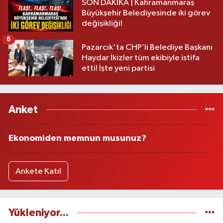
SON DAKİKA | Kahramanmaraş
Büyükşehir Belediyesinde iki görev
değişikliği!
6
Pazarcık'ta CHP’li Belediye Başkanı
Haydar İkizler tüm ekibiyle istifa
etti! İşte yeni partisi
Anket
Ekonomiden memnun musunuz?
Ankete Katıl
Yükleniyor...