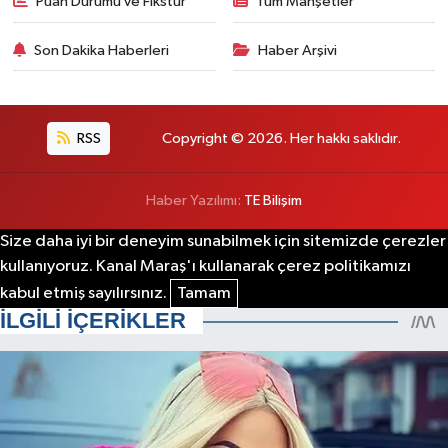
Puan Durumu ve Fikstür
Tüm Manşetler
Son Dakika Haberleri
Haber Arşivi
RSS
Copyright © 2026. Her hakkı saklıdır.
Haber Yazılımı:
TE Bilişim
Size daha iyi bir deneyim sunabilmek için sitemizde çerezler
kullanıyoruz. Kanal Maraş'ı kullanarak çerez politikamızı
kabul etmiş sayılırsınız.
Tamam