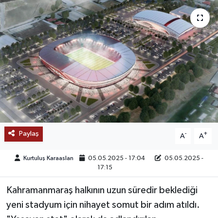
SAĞLIK
EĞİTİM
BÖLGE
KEŞFET
POPÜLER
Paylaş
-
+
A
A
DÜNYA
Kurtuluş Karaaslan
05.05.2025 - 17:04
05.05.2025 -
TREND
17:15
Kahramanmaraş halkının uzun süredir beklediği
MEDYA
yeni stadyum için nihayet somut bir adım atıldı.
OTOMOTİV