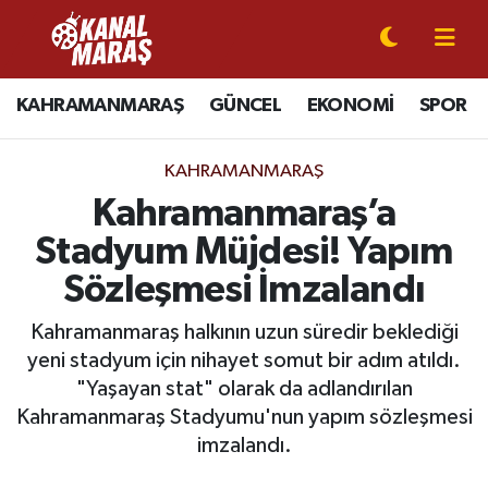
CANLI YAYIN
Kahramanmaraş Nöbetçi Eczaneler
KAHRAMANMARAŞ
GÜNCEL
EKONOMİ
SPOR
KAHRAMANMARAŞ
Kahramanmaraş Hava Durumu
KAHRAMANMARAŞ
GÜNCEL
Kahramanmaraş Namaz Vakitleri
Kahramanmaraş’a
Stadyum Müjdesi! Yapım
SPOR
Kahramanmaraş Trafik Yoğunluk Haritası
Sözleşmesi İmzalandı
SİYASET
Süper Lig Puan Durumu ve Fikstür
Kahramanmaraş halkının uzun süredir beklediği
yeni stadyum için nihayet somut bir adım atıldı.
EKONOMİ
Tüm Manşetler
"Yaşayan stat" olarak da adlandırılan
Kahramanmaraş Stadyumu'nun yapım sözleşmesi
GÜNDEM
Son Dakika Haberleri
imzalandı.
MAGAZİN
Haber Arşivi