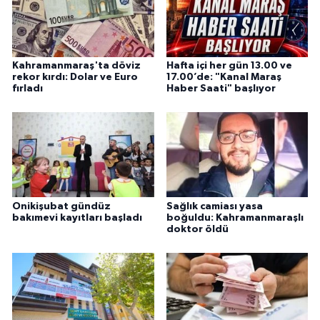
Kahramanmaraş'ta döviz
Hafta içi her gün 13.00 ve
rekor kırdı: Dolar ve Euro
17.00’de: "Kanal Maraş
fırladı
Haber Saati" başlıyor
Onikişubat gündüz
Sağlık camiası yasa
bakımevi kayıtları başladı
boğuldu: Kahramanmaraşlı
doktor öldü