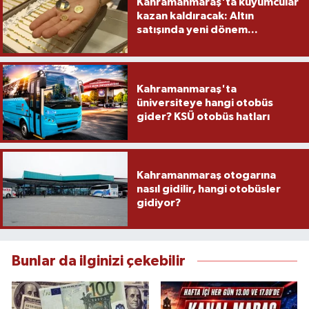
Kahramanmaraş'ta kuyumcular
kazan kaldıracak: Altın
satışında yeni dönem...
Kahramanmaraş'ta
üniversiteye hangi otobüs
gider? KSÜ otobüs hatları
Kahramanmaraş otogarına
nasıl gidilir, hangi otobüsler
gidiyor?
Bunlar da ilginizi çekebilir