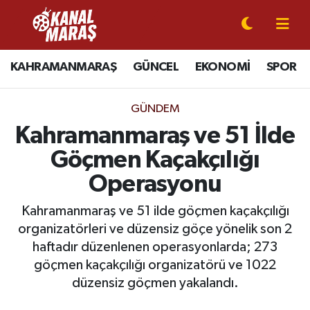
CANLI YAYIN
Kahramanmaraş Nöbetçi Eczaneler
KAHRAMANMARAŞ
GÜNCEL
EKONOMİ
SPOR
KAHRAMANMARAŞ
Kahramanmaraş Hava Durumu
GÜNDEM
GÜNCEL
Kahramanmaraş Namaz Vakitleri
Kahramanmaraş ve 51 İlde
Göçmen Kaçakçılığı
SPOR
Kahramanmaraş Trafik Yoğunluk Haritası
Operasyonu
SİYASET
Süper Lig Puan Durumu ve Fikstür
Kahramanmaraş ve 51 ilde göçmen kaçakçılığı
organizatörleri ve düzensiz göçe yönelik son 2
EKONOMİ
Tüm Manşetler
haftadır düzenlenen operasyonlarda; 273
göçmen kaçakçılığı organizatörü ve 1022
GÜNDEM
Son Dakika Haberleri
düzensiz göçmen yakalandı.
MAGAZİN
Haber Arşivi