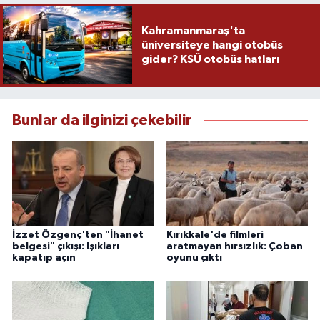
Kahramanmaraş'ta
üniversiteye hangi otobüs
gider? KSÜ otobüs hatları
Bunlar da ilginizi çekebilir
İzzet Özgenç'ten "İhanet
Kırıkkale'de filmleri
belgesi" çıkışı: Işıkları
aratmayan hırsızlık: Çoban
kapatıp açın
oyunu çıktı