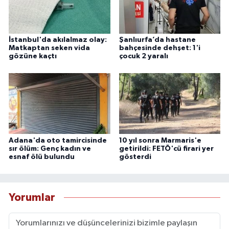
İstanbul'da akılalmaz olay:
Şanlıurfa’da hastane
Matkaptan seken vida
bahçesinde dehşet: 1'i
gözüne kaçtı
çocuk 2 yaralı
Adana'da oto tamircisinde
10 yıl sonra Marmaris'e
sır ölüm: Genç kadın ve
getirildi: FETÖ'cü firari yer
esnaf ölü bulundu
gösterdi
Yorumlar