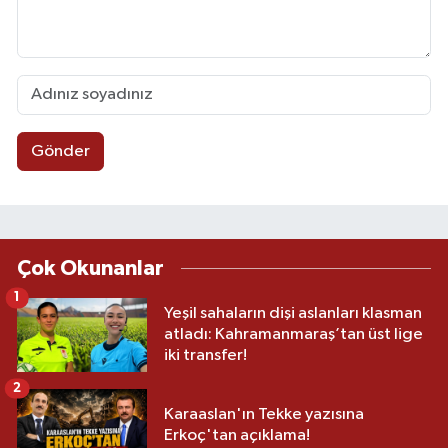
Gönder
Çok Okunanlar
1
Yeşil sahaların dişi aslanları klasman
atladı: Kahramanmaraş’tan üst lige
iki transfer!
2
Karaaslan'ın Tekke yazısına
Erkoç'tan açıklama!