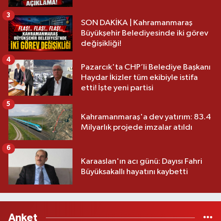
3
SON DAKİKA | Kahramanmaraş
Büyükşehir Belediyesinde iki görev
değişikliği!
4
Pazarcık'ta CHP’li Belediye Başkanı
Haydar İkizler tüm ekibiyle istifa
etti! İşte yeni partisi
5
Kahramanmaraş'a dev yatırım: 83.4
Milyarlık projede imzalar atıldı
6
Karaaslan'ın acı günü: Dayısı Fahri
Büyüksakallı hayatını kaybetti
Anket