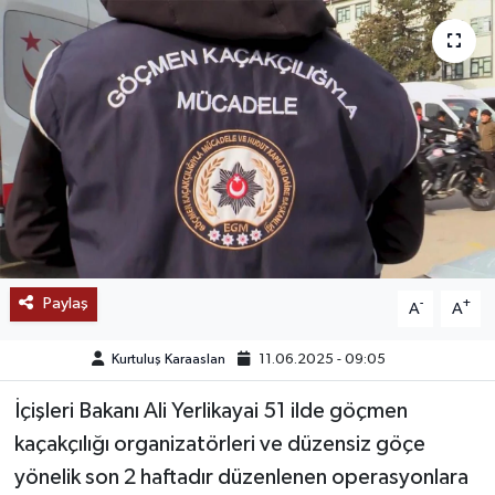
SAĞLIK
EĞİTİM
BÖLGE
KEŞFET
POPÜLER
Paylaş
-
+
A
A
DÜNYA
Kurtuluş Karaaslan
11.06.2025 - 09:05
TREND
İçişleri Bakanı Ali Yerlikayai 51 ilde göçmen
MEDYA
kaçakçılığı organizatörleri ve düzensiz göçe
yönelik son 2 haftadır düzenlenen operasyonlara
OTOMOTİV