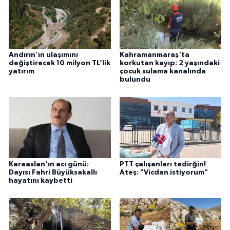
Andırın’ın ulaşımını
Kahramanmaraş'ta
değiştirecek 10 milyon TL’lik
korkutan kayıp: 2 yaşındaki
yatırım
çocuk sulama kanalında
bulundu
Karaaslan'ın acı günü:
PTT çalışanları tedirğin!
Dayısı Fahri Büyüksakallı
Ateş: "Vicdan istiyorum"
hayatını kaybetti