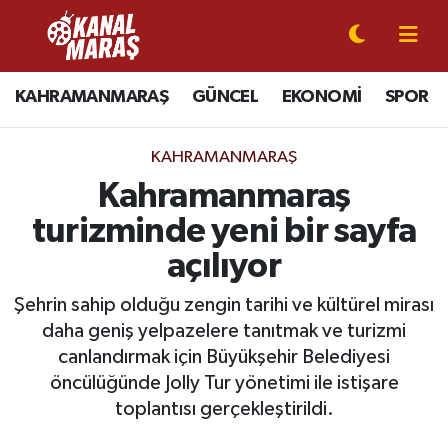
CANLI YAYIN
Kahramanmaraş Nöbetçi Eczaneler
KAHRAMANMARAŞ
GÜNCEL
EKONOMİ
SPOR
KAHRAMANMARAŞ
Kahramanmaraş Hava Durumu
KAHRAMANMARAŞ
GÜNCEL
Kahramanmaraş Namaz Vakitleri
Kahramanmaraş
turizminde yeni bir sayfa
SPOR
Kahramanmaraş Trafik Yoğunluk Haritası
açılıyor
SİYASET
Süper Lig Puan Durumu ve Fikstür
Şehrin sahip olduğu zengin tarihi ve kültürel mirası
daha geniş yelpazelere tanıtmak ve turizmi
EKONOMİ
Tüm Manşetler
canlandırmak için Büyükşehir Belediyesi
öncülüğünde Jolly Tur yönetimi ile istişare
GÜNDEM
Son Dakika Haberleri
toplantısı gerçekleştirildi.
MAGAZİN
Haber Arşivi