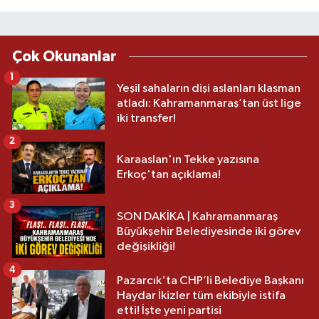
Çok Okunanlar
1
Yeşil sahaların dişi aslanları klasman
atladı: Kahramanmaraş’tan üst lige
iki transfer!
2
Karaaslan'ın Tekke yazısına
Erkoç'tan açıklama!
3
SON DAKİKA | Kahramanmaraş
Büyükşehir Belediyesinde iki görev
değişikliği!
4
Pazarcık'ta CHP’li Belediye Başkanı
Haydar İkizler tüm ekibiyle istifa
etti! İşte yeni partisi