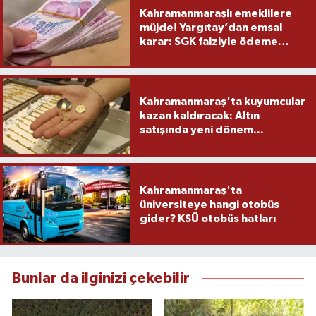
Kahramanmaraşlı emeklilere
müjde! Yargıtay’dan emsal
karar: SGK faiziyle ödeme
yapacak
Kahramanmaraş'ta kuyumcular
kazan kaldıracak: Altın
satışında yeni dönem...
Kahramanmaraş'ta
üniversiteye hangi otobüs
gider? KSÜ otobüs hatları
Bunlar da ilginizi çekebilir