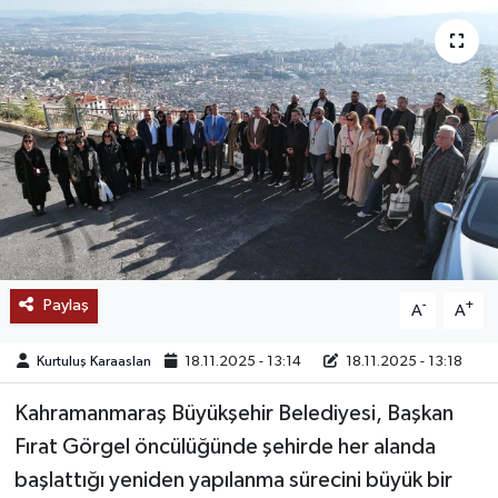
SAĞLIK
EĞİTİM
BÖLGE
KEŞFET
POPÜLER
Paylaş
-
+
A
A
DÜNYA
Kurtuluş Karaaslan
18.11.2025 - 13:14
18.11.2025 - 13:18
TREND
Kahramanmaraş Büyükşehir Belediyesi, Başkan
MEDYA
Fırat Görgel öncülüğünde şehirde her alanda
başlattığı yeniden yapılanma sürecini büyük bir
OTOMOTİV