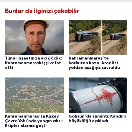
Bunlar da ilginizi çekebilir
Tünel inşaatında acı göçük:
Kahramanmaraş'ta
Kahramanmaraşlı işçi vefat
korkutan kaza: Araç üst
etti
yoldan aşağıya savruldu
Kahramanmaraş'ta Kuzey
Göksun'da sarsıntı: Kandilli
Çevre Yolu'nda yangın çıktı:
büyüklüğü açıkladı
Ekipler alarma geçti