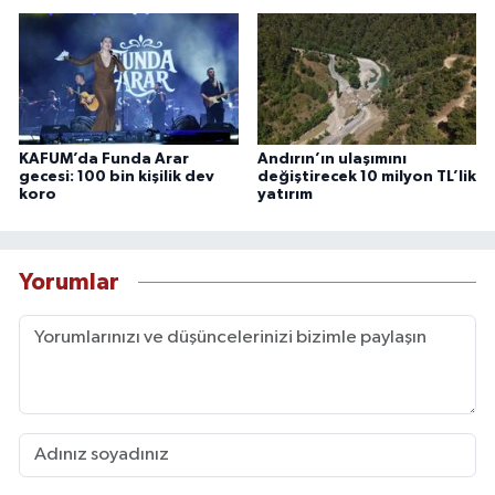
KAFUM’da Funda Arar
Andırın’ın ulaşımını
gecesi: 100 bin kişilik dev
değiştirecek 10 milyon TL’lik
koro
yatırım
Yorumlar