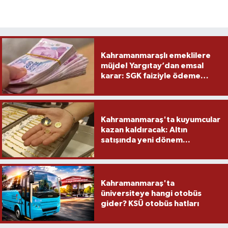
Kahramanmaraşlı emeklilere
müjde! Yargıtay’dan emsal
karar: SGK faiziyle ödeme
yapacak
Kahramanmaraş'ta kuyumcular
kazan kaldıracak: Altın
satışında yeni dönem...
Kahramanmaraş'ta
üniversiteye hangi otobüs
gider? KSÜ otobüs hatları