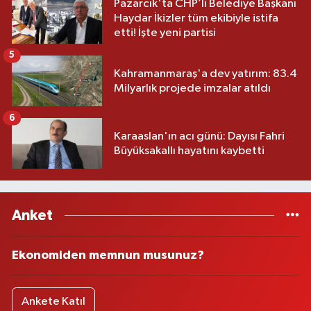
Pazarcık'ta CHP’li Belediye Başkanı
Haydar İkizler tüm ekibiyle istifa
etti! İşte yeni partisi
5
Kahramanmaraş'a dev yatırım: 83.4
Milyarlık projede imzalar atıldı
6
Karaaslan'ın acı günü: Dayısı Fahri
Büyüksakallı hayatını kaybetti
Anket
Ekonomiden memnun musunuz?
Ankete Katıl