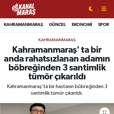
CANLI YAYIN
Kahramanmaraş Nöbetçi Eczaneler
KAHRAMANMARAŞ
GÜNCEL
EKONOMİ
SPOR
KAHRAMANMARAŞ
Kahramanmaraş Hava Durumu
KAHRAMANMARAŞ
GÜNCEL
Kahramanmaraş Namaz Vakitleri
Kahramanmaraş' ta bir
anda rahatsızlanan adamın
SPOR
Kahramanmaraş Trafik Yoğunluk Haritası
böbreğinden 3 santimlik
SİYASET
Süper Lig Puan Durumu ve Fikstür
tümör çıkarıldı
EKONOMİ
Tüm Manşetler
Kahramanmaraş’ta bir hastanın böbreğinden 3
santimlik tümör çıkarıldı.
GÜNDEM
Son Dakika Haberleri
MAGAZİN
Haber Arşivi