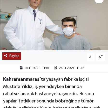
SAĞLIK
EĞİTİM
BÖLGE
KEŞFET
Paylaş
-
+
A
A
POPÜLER
26.11.2021 - 11:16
26.11.2021 - 11:32
DÜNYA
Kahramanmaraş
’ta yaşayan fabrika işçisi
TREND
Mustafa Yıldız, iş yerindeyken bir anda
rahatsızlanarak hastaneye başvurdu. Burada
MEDYA
yapılan tetkikler sonunda böbreğinde tümör
OTOMOTİV