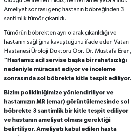
olduğu belirlenen Yıldız, hemen ameliyata alındı.
Ameliyat sonrası genç hastanın böbreğinden 3
TEKNOLOJİ
santimlik tümör çıkarıldı.
YAŞAM
Tümörün böbrekten ayrı olarak çıkarıldığı ve
hastanın sağlığına kavuştuğunu ifade eden Vatan
KÜLTÜR SANAT
Hastanesi Üroloji Doktoru Opr. Dr. Mustafa Eren,
“Hastamız acil servise başka bir rahatsızlığı
nedeniyle müracaat ediyor ve inceleme
sonrasında sol böbrekte kitle tespit ediliyor.
Bizim polikliniğimize yönlendiriliyor ve
hastamızın MR (emar) görüntülemesinde sol
böbrekte 3 santimlik bir kitle tespit ediliyor
ve hastanın ameliyat olması gerektiği
belirtiliyor. Ameliyatı kabul edilen hasta