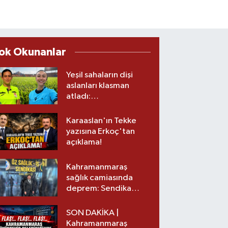
ok Okunanlar
Yeşil sahaların dişi
aslanları klasman
atladı:
Kahramanmaraş’tan
üst lige iki transfer!
Karaaslan'ın Tekke
yazısına Erkoç'tan
açıklama!
Kahramanmaraş
sağlık camiasında
deprem: Sendika
başkanı istifa etti
SON DAKİKA |
Kahramanmaraş