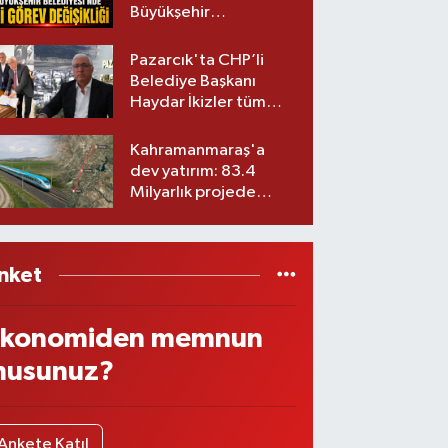
Büyükşehir
Belediyesinde iki
görev değişikliği!
Pazarcık'ta CHP’li
Belediye Başkanı
Haydar İkizler tüm
ekibiyle istifa etti! İşte
yeni partisi
Kahramanmaraş'a
dev yatırım: 83.4
Milyarlık projede
imzalar atıldı
nket
konomiden memnun
usunuz?
Ankete Katıl