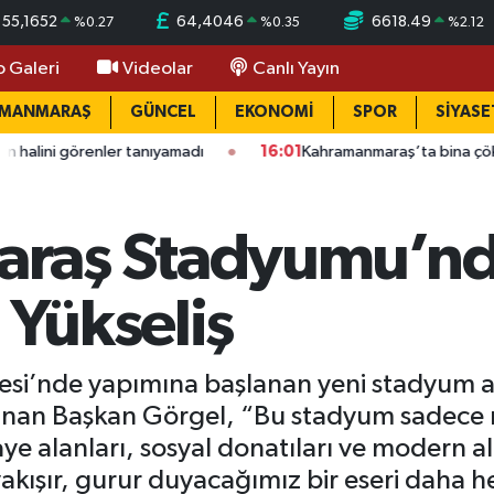
55,1652
64,4046
6618.49
%
0.27
%
0.35
%
2.12
o Galeri
Videolar
Canlı Yayın
AMANMARAŞ
GÜNCEL
EKONOMİ
SPOR
SİYASE
tanıyamadı
16:01
Kahramanmaraş’ta bina çöktü: Mahallede büy
raş Stadyumu’nd
 Yükseliş
lesi’nde yapımına başlanan yeni stadyum 
unan Başkan Görgel, “Bu stadyum sadece m
ye alanları, sosyal donatıları ve modern al
ışır, gurur duyacağımız bir eseri daha he