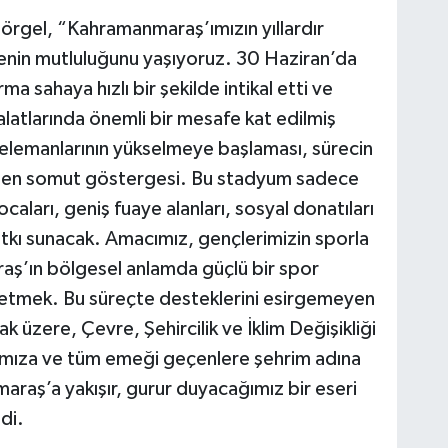
örgel, “Kahramanmaraş’ımızın yıllardır
menin mutluluğunu yaşıyoruz. 30 Haziran’da
rma sahaya hızlı bir şekilde intikal etti ve
alatlarında önemli bir mesafe kat edilmiş
ı elemanlarının yükselmeye başlaması, sürecin
nin en somut göstergesi. Bu stadyum sadece
aları, geniş fuaye alanları, sosyal donatıları
tkı sunacak. Amacımız, gençlerimizin sporla
aş’ın bölgesel anlamda güçlü bir spor
şa etmek. Bu süreçte desteklerini esirgemeyen
üzere, Çevre, Şehircilik ve İklim Değişikliği
ımıza ve tüm emeği geçenlere şehrim adına
raş’a yakışır, gurur duyacağımız bir eseri
di.