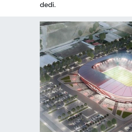
dedi.
SAĞLIK
EĞİTİM
BÖLGE
KEŞFET
POPÜLER
DÜNYA
TREND
MEDYA
OTOMOTİV