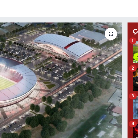
Ç
1
2
3
4