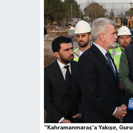
“Kahramanmaraş’a Yakışır, Guru