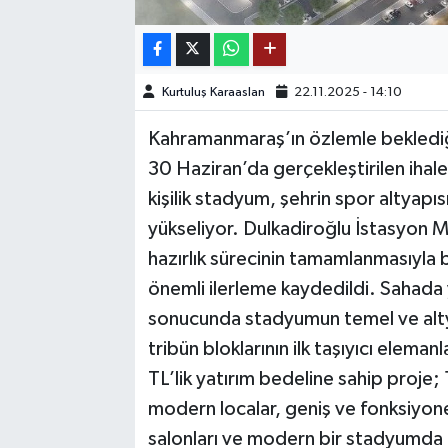
TEKNOLOJİ
Kurtuluş Karaaslan
22.11.2025 - 14:10
YAŞAM
Kahramanmaraş’ın özlemle beklediği
KÜLTÜR SANAT
30 Haziran’da gerçekleştirilen ihal
kişilik stadyum, şehrin spor altyapıs
yükseliyor. Dulkadiroğlu İstasyon M
hazırlık sürecinin tamamlanmasıyla
önemli ilerleme kaydedildi. Sahada 
sonucunda stadyumun temel ve alty
tribün bloklarının ilk taşıyıcı elem
TL’lik yatırım bedeline sahip proje; 
modern localar, geniş ve fonksiyonel
salonları ve modern bir stadyumda 