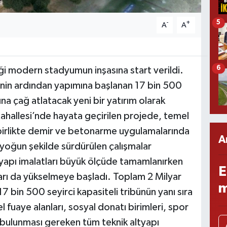
5
-
+
A
A
6
 modern stadyumun inşasına start verildi.
enin ardından yapımına başlanan 17 bin 500
ına çağ atlatacak yeni bir yatırım olarak
ahallesi’nde hayata geçirilen projede, temel
 birlikte demir ve betonarme uygulamalarında
A
yoğun şekilde sürdürülen çalışmalar
apı imalatları büyük ölçüde tamamlanırken
E
anları da yükselmeye başladı. Toplam 2 Milyar
m
17 bin 500 seyirci kapasiteli tribünün yanı sıra
 fuaye alanları, sosyal donatı birimleri, spor
bulunması gereken tüm teknik altyapı