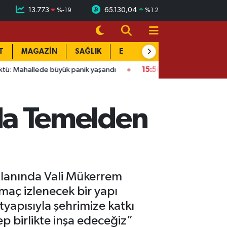
13.773
65.130,04
%
-19
%
1.2
T
MAGAZİN
SAĞLIK
EĞİTİM
YAŞAM
DÜN
ük panik yaşandı
15:58
Bağlarbaşı Mahallesi'nde 101. buluşma: 
a Temelden
alanında Vali Mükerrem
aç izlenecek bir yapı
tyapısıyla şehrimize katkı
p birlikte inşa edeceğiz”